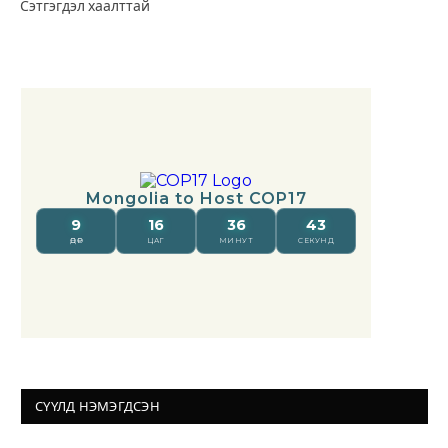
Сэтгэгдэл хаалттай
СҮҮЛД НЭМЭГДСЭН