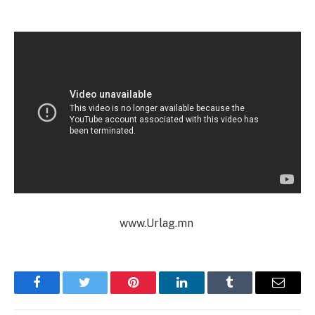
www.Urlag.mn
Facebook
Twitter
Pinterest
LinkedIn
Tumblr
Имэйл