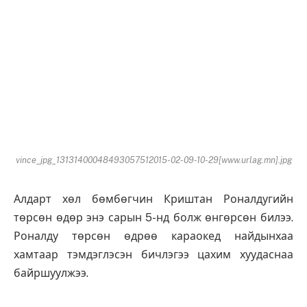
vince_jpg_13131400048493057512015-02-09-10-29[www.urlag.mn].jpg
Алдарт хөл бөмбөгчин Криштан Роналдугийн
төрсөн өдөр энэ сарын 5-нд болж өнгөрсөн билээ.
Роналду төрсөн өдрөө караокед найдынхаа
хамтаар тэмдэглэсэн бичлэгээ цахим хуудаснаа
байршуулжээ.