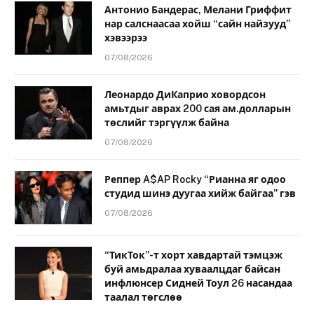
Антонио Бандерас, Мелани Гриффит
нар салснаасаа хойш “сайн найзууд”
хэвээрээ
07/08/2026
Леонардо ДиКаприо ховордсон
амьтдыг аврах 200 сая ам.долларын
төслийг тэргүүлж байна
07/08/2026
Реппер A$AP Rocky “Рианна яг одоо
студид шинэ дуугаа хийж байгаа” гэв
07/08/2026
“ТикТок”-т хорт хавдартай тэмцэж
буй амьдралаа хуваалцдаг байсан
инфлюнсер Сидней Тоул 26 насандаа
таалал төгслөө