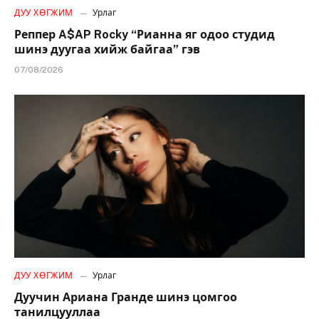
ДУУ ХӨГЖИМ
Урлаг
Реппер A$AP Rocky “Рианна яг одоо студид
шинэ дуугаа хийж байгаа” гэв
07/08/2026
ДУУ ХӨГЖИМ
Урлаг
Дуучин Ариана Гранде шинэ цомгоо
танилцууллаа