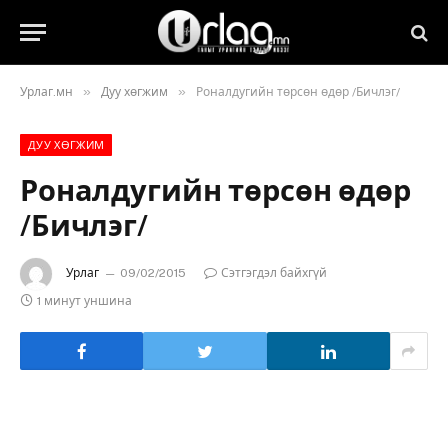
»
»
Урлаг.мн
Дуу хөгжим
Роналдугийн төрсөн өдөр /Бичлэг/
ДУУ ХӨГЖИМ
Роналдугийн төрсөн өдөр
/Бичлэг/
Урлаг
09/02/2015
Сэтгэгдэл байхгүй
1 минут уншина