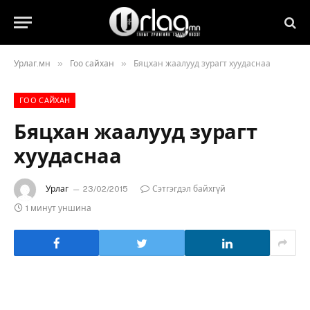
»
»
Урлаг.мн
Гоо сайхан
Бяцхан жаалууд зурагт хуудаснаа
ГОО САЙХАН
Бяцхан жаалууд зурагт
хуудаснаа
Урлаг
23/02/2015
Сэтгэгдэл байхгүй
1 минут уншина