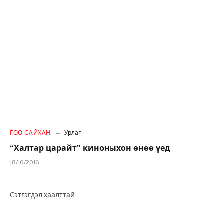
ГОО САЙХАН
Урлаг
“Халтар царайт” киноныхон өнөө үед
18/10/2016
Сэтгэгдэл хаалттай