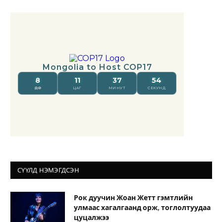
СҮҮЛД НЭМЭГДСЭН
Рок дуучин Жоан Жетт гэмтлийн
улмаас хагалгаанд орж, тоглолтуудаа
цуцалжээ