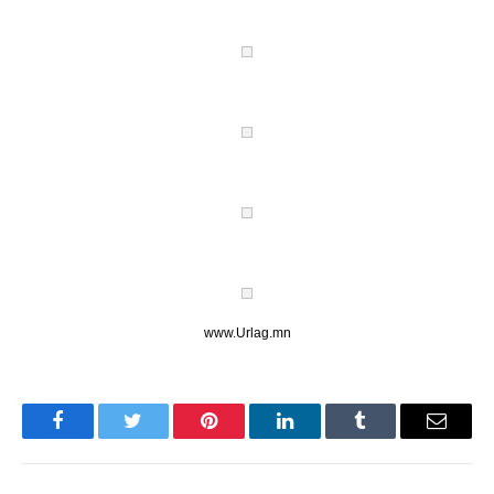
www.Urlag.mn
Facebook
Twitter
Pinterest
LinkedIn
Tumblr
Имэйл