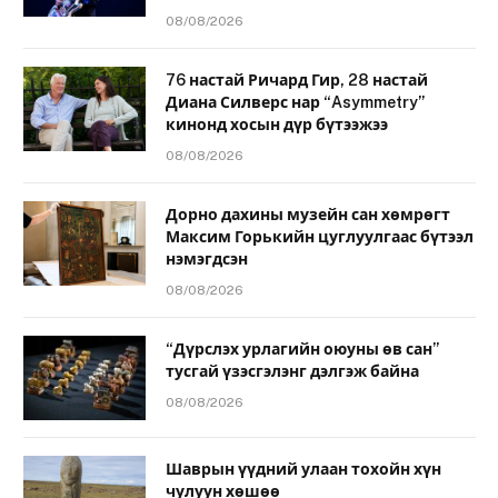
08/08/2026
76 настай Ричард Гир, 28 настай
Диана Силверс нар “Asymmetry”
кинонд хосын дүр бүтээжээ
08/08/2026
Дорно дахины музейн сан хөмрөгт
Максим Горькийн цуглуулгаас бүтээл
нэмэгдсэн
08/08/2026
“Дүрслэх урлагийн оюуны өв сан”
тусгай үзэсгэлэнг дэлгэж байна
08/08/2026
Шаврын үүдний улаан тохойн хүн
чулуун хөшөө