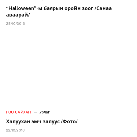
“Halloween”-ы баярын оройн зоог /Санаа
аваарай/
28/10/2016
ГОО САЙХАН
Урлаг
Халуухан эмч залуус /Фото/
22/10/2016