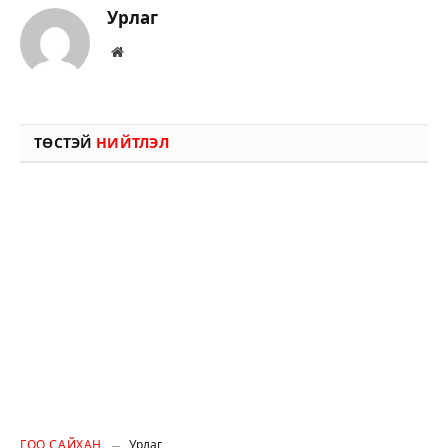
Урлаг
Вэбсайт
ТӨСТЭЙ
НИЙТЛЭЛ
ГОО САЙХАН
Урлаг