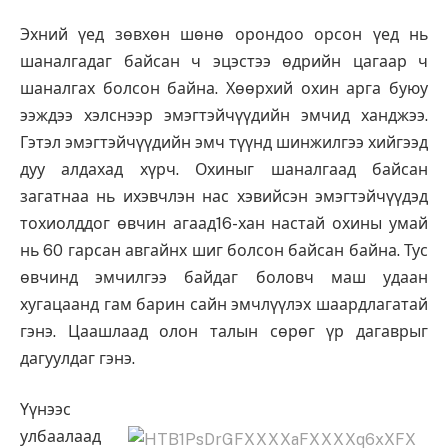
Эхний үед зөвхөн шөнө орондоо орсон үед нь
шаналгадаг байсан ч эцэстээ өдрийн цагаар ч
шаналгах болсон байна. Хөөрхий охин арга буюу
ээждээ хэлснээр эмэгтэйчүүдийн эмчид ханджээ.
Гэтэл эмэгтэйчүүдийн эмч түүнд шинжилгээ хийгээд
дуу алдахад хүрч. Охиныг шаналгаад байсан
загатнаа нь ихэвчлэн нас хэвийсэн эмэгтэйчүүдэд
тохиолддог өвчин агаад16-хан настай охины умай
нь 60 гарсан авгайнх шиг болсон байсан байна. Тус
өвчинд эмчилгээ байдаг боловч маш удаан
хугацаанд гам барин сайн эмчлүүлэх шаардлагатай
гэнэ. Цаашлаад олон талын сөрөг үр дагаврыг
дагуулдаг гэнэ.
Үүнээс
улбаалаад