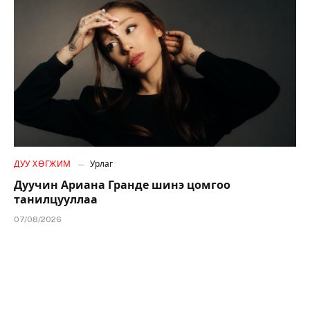
ДУУ ХӨГЖИМ
Урлаг
Дуучин Ариана Гранде шинэ цомгоо
танилцууллаа
07/08/2026