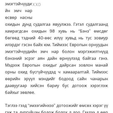
эмэгтэйчүүди
йн эмч нар
өсвөр насны
охидын дунд судалгаа явуулжээ. Гэтэл судалгаанд
хамрагдсан охидын 98 хувь нь “Бэнз” өмсдөг
бөгөөд тэдний 40-өөс илүү хувьд нь тус зовиур
илэрдэг гэсэн байх юм. Тиймээс Европын орнуудын
эмэгтэйчүүдийн эмч нар болон мэргэжилтнүүд
бэнзний эсрэг аян дайн өрнүүлээд байгаа гэнэ.
Мэдээж Европын охидыг дайрсан зовлон манай
орны охид бүсгүйчүүдэд ч хамааралтай. Тиймээс
өөрийн эрүүл мэндийг бодоод сайн чанарын
даавуугаар хийсэн бариу бус дотоож хэрэглэж
байхыг зөвлөе.
Тэглээ гээд “эмээгийнхээ” дотоожийг өмсөх хэрэг үү
гэж та дургуйцэн бодож болох л доо. Гэхдээ л өөр