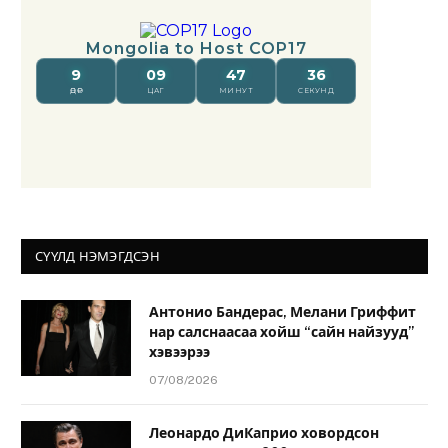
СҮҮЛД НЭМЭГДСЭН
Антонио Бандерас, Мелани Гриффит
нар салснаасаа хойш “сайн найзууд”
хэвээрээ
07/08/2026
Леонардо ДиКаприо ховордсон