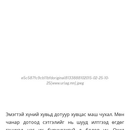
e5c587fc9cb11bfdoriginal8133888102015-02-25-10-
25[www.urlag.mn].jpeg
Эмэгтэй хүний хувьд дотуур хувцас маш чухал. Мөн
чанар дотоод сэтгэлийг нь шууд илтгээд өгдөг