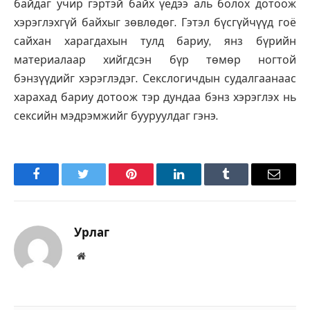
байдаг учир гэртэй байх үедээ аль болох дотоож
хэрэглэхгүй байхыг зөвлөдөг. Гэтэл бүсгүйчүүд гоё
сайхан харагдахын тулд бариу, янз бүрийн
материалаар хийгдсэн бүр төмөр ногтой
бэнзүүдийг хэрэглэдэг. Секслогичдын судалгаанаас
харахад бариу дотоож тэр дундаа бэнз хэрэглэх нь
сексийн мэдрэмжийг бууруулдаг гэнэ.
Facebook
Twitter
Pinterest
LinkedIn
Tumblr
Имэйл
Урлаг
Вэбсайт