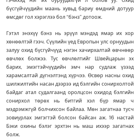
гэчихэд нэг их буруудахгүй л болов уу. Охид
бүсгүйчүүдийн маань хувьд бариу өмдний дотуур
өмсдөг гол хэрэглээ бол “бэнз” дотоож.
Гэтэл энэхүү бэнз нь эрүүл мэндэд ямар их хор
хөнөөлтэй гээч. Сүүлийн үед Европын улс орнуудын
залуу охид бүсгүйчүүд нэгэн хачирхалтай өвчнөөр
өвчлөх болжээ. Тус өвчлөлтийг Швейцарын эх
барих, эмэгтэйчүүдийн эмч нар судлаж үзээд
харамсалтай дүгнэлтэнд хүрчээ. Өсвөр насны охид
шилжилтийн насан дээрээ ид бэлгийн сонирхолтой
байдаг атал судалгаанд оролцсон охидод бэлгийн
сонирхол төрөх нь битгий хэл бүр ямар ч
мэдрэмжгүй болчихсон байлаа. Мөн загатнаа тусч
зовиурлах эмгэгтэй болсон байсан аж. 16 настай
Бэки охины бэлэг эрхтэн нь маш ихээр загатнах
болж.