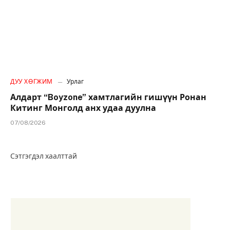
ДУУ ХӨГЖИМ
Урлаг
Алдарт “Boyzone” хамтлагийн гишүүн Ронан
Китинг Монголд анх удаа дуулна
07/08/2026
Сэтгэгдэл хаалттай