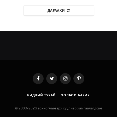
ДАРААХИ
Facebook
Twitter
Instagram
Pinterest
БИДНИЙ ТУХАЙ
ХОЛБОО БАРИХ
© 2009-2026 зохиогчын эрх хуулиар хамгаалагдсан.