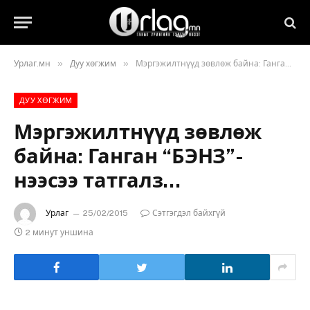
»
»
Урлаг.мн
Дуу хөгжим
Мэргэжилтнүүд зөвлөж байна: Ганган “БЭНЗ”-нээсээ татгалз…
ДУУ ХӨГЖИМ
Мэргэжилтнүүд зөвлөж
байна: Ганган “БЭНЗ”-
нээсээ татгалз…
Урлаг
25/02/2015
Сэтгэгдэл байхгүй
2 минут уншина