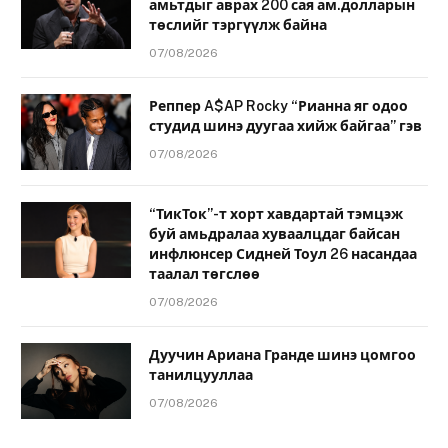
амьтдыг аврах 200 сая ам.долларын
төслийг тэргүүлж байна
07/08/2026
Реппер A$AP Rocky “Рианна яг одоо
студид шинэ дуугаа хийж байгаа” гэв
07/08/2026
“ТикТок”-т хорт хавдартай тэмцэж
буй амьдралаа хуваалцдаг байсан
инфлюнсер Сидней Тоул 26 насандаа
таалал төгслөө
07/08/2026
Дуучин Ариана Гранде шинэ цомгоо
танилцууллаа
07/08/2026