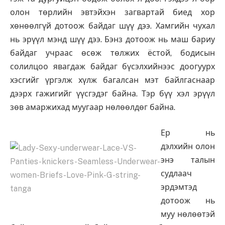
олон төрлийн эвтэйхэн загвартай биед хор
хөнөөлгүй дотоож байдаг шүү дээ. Хамгийн чухал
нь эрүүл мэнд шүү дээ. Бэнз дотоож нь маш бариу
байдаг учраас өсөж төлжих ёстой, бодисын
солилцоо явагдаж байдаг бүсэлхийнээс доогуурх
хэсгийг үргэлж хүлж багалсан мэт байлгаснаар
дээрх гажигийг үүсгэдэг байна. Тэр бүү хэл эрүүл
зөв амаржихад муугаар нөлөөлдөг байна.
Ер нь
дэлхийн олон
энэ талын
судлаач
эрдэмтэд
дотоож нь
муу нөлөөтэй