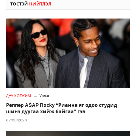
ТӨСТЭЙ
НИЙТЛЭЛ
ДУУ ХӨГЖИМ
Урлаг
Реппер A$AP Rocky “Рианна яг одоо студид
шинэ дуугаа хийж байгаа” гэв
07/08/2026