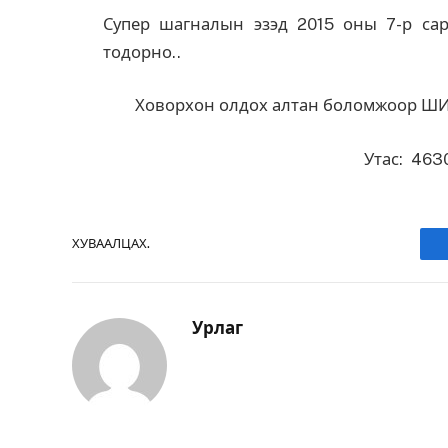
Супер шагналын эзэд 2015 оны 7-р са
тодорно..
Ховорхон олдох алтан боломжоор Ш
Утас: 463
ХУВААЛЦАХ.
Урлаг