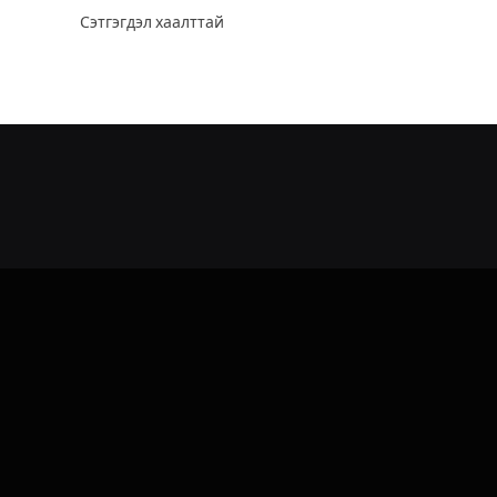
Сэтгэгдэл хаалттай