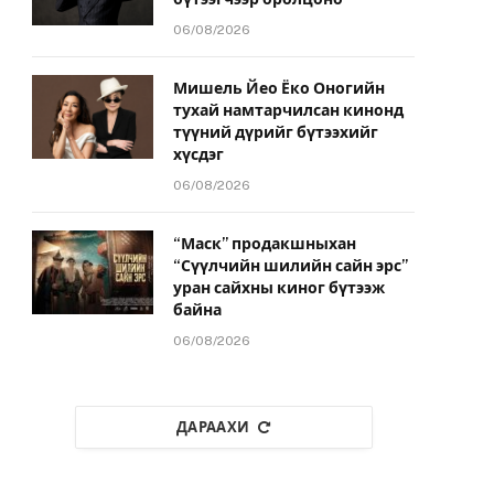
06/08/2026
Мишель Йео Ёко Оногийн
тухай намтарчилсан кинонд
түүний дүрийг бүтээхийг
хүсдэг
06/08/2026
“Маск” продакшныхан
“Сүүлчийн шилийн сайн эрс”
уран сайхны киног бүтээж
байна
06/08/2026
ДАРААХИ