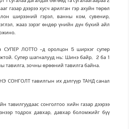
т 1 сугалаа дагалдах бөгөөд та сугалаагаараа 2
ааг газар дээрээ хусч арилган гэр ахуйн төрөл
олон ширээний гэрэл, ванны ком, сувенир,
рэглэл, жааз зэрэг өндөр үнийн дүн бүхий айл
хожино.
ан СУПЕР ЛОТТО –д оролцон 5 ширхэг супер
той. Супер шагналууд нь: Шинэ байр, 2 ба 1
ны тавилга, зочны өрөөний тавилга байна.
Э СОНГОЛТ тавилгын их дэлгүүр ТАНД санал
йн тавилгуудаас сонголтоо хийн газар дээрээ
нээр тодрох давхар, давхар боломжийг бүү