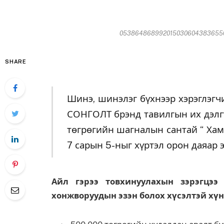
053864868992015030604383655074
SHARE
Шинэ, шинэлэг бүхнээр хэрэглэгч
СОНГОЛТ брэнд тавилгын их дэлгү
төгрөгийн шагналын сантай “ Хамг
7 сарын 5-ныг хүртэл орон даяар э
Айл гэрээ товхинуулахын зэрэгцэ
хонжворуудын эзэн болох хүсэлтэй хү