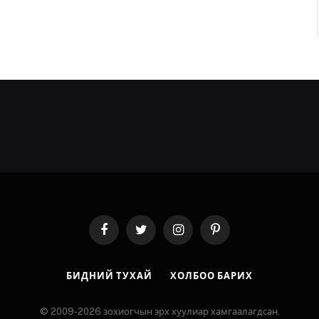
Facebook
Twitter
Instagram
Pinterest
БИДНИЙ ТУХАЙ
ХОЛБОО БАРИХ
© 2009-2026 зохиогчын эрх хуулиар хамгаалагдсан.