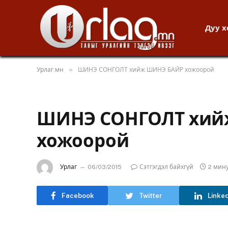
Дуу 
»
Урлаг.мн
ШИНЭ СОНГОЛТ хийж ШИНЭ БАЙР хожоорой
ШИНЭ СОНГОЛТ хий
хожоорой
Урлаг
06/03/2015
Сэтгэгдэл байхгүй
2 мин
Facebook
Twitter
Linke