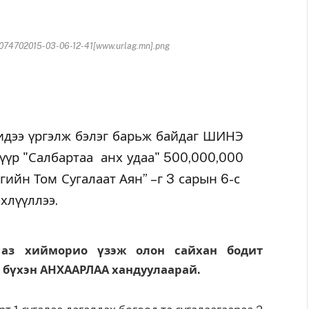
702015-03-06-12-41[www.urlag.mn].png
идээ үргэлж бэлэг барьж байдаг ШИНЭ
үр "Салбартаа анх удаа" 500,000,000
ийн Том Сугалаат Аян” –г 3 сарын 6-с
хлүүллээ.
э аз хийморио үзэж олон сайхан бодит
н бүхэн АНХААРЛАА хандуулаарай.