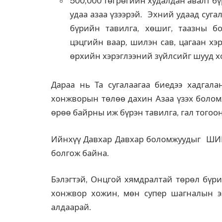
500,000 төгрөгийн худалдан авалт бүр
удаа азаа үзээрэй. Эхний удаад сугал
бүрийн тавилга, хөшиг, таазны б
цэцгийн ваар, шилэн сав, цагаан хэ
өрхийн хэрэглээний зүйлсийг шууд 
Дараа нь Та сугалаагаа биедээ хадгал
хонжворын төлөө дахин Азаа үзэх боломж
өрөө байрны иж бүрэн тавилга, гал тогоо
Ийнхүү Давхар Давхар боломжуудыг ШИН
болгож байна.
Бэлэгтэй, Онцгой хямдралтай төрөл бүри
хонжвор хожин, мөн супер шагналын эз
алдаарай.