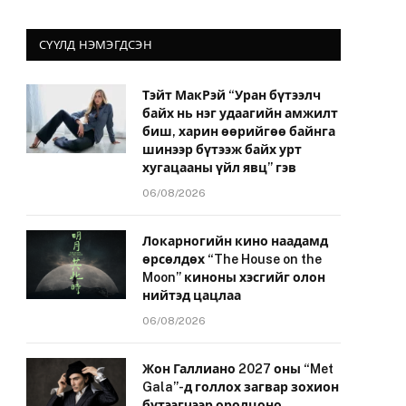
СҮҮЛД НЭМЭГДСЭН
Тэйт МакРэй “Уран бүтээлч
байх нь нэг удаагийн амжилт
биш, харин өөрийгөө байнга
шинээр бүтээж байх урт
хугацааны үйл явц” гэв
06/08/2026
Локарногийн кино наадамд
өрсөлдөх “The House on the
Moon” киноны хэсгийг олон
нийтэд цацлаа
06/08/2026
Жон Галлиано 2027 оны “Met
Gala”-д голлох загвар зохион
бүтээгчээр оролцоно