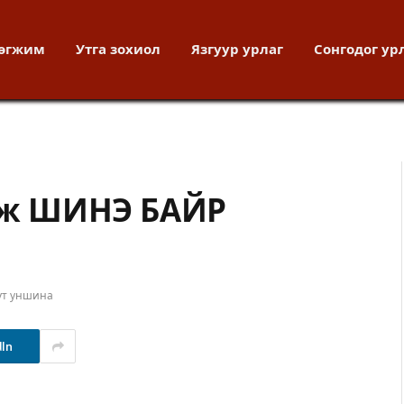
хөгжим
Утга зохиол
Язгуур урлаг
Сонгодог ур
ж ШИНЭ БАЙР
ут уншина
dIn