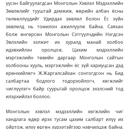
үүсэн байгуулагдсан Монголын Хэвлэл Мэдээллийн
Зөвлөлийг тууштай дэмжиж, өөрийн албан ёсны
төлөөллүүдийг Удирдах зөвлөл болон Ёс зүйн
зөвлөлд нь томилон ажиллуулж байна. Саяхан
болж өнгөрсөн Монголын Сэтгүүлчдийн Нэгдсэн
Эвлэлийн ээлжит их хуралд манай холбоо
идэвхийлэн оролцож, Цахим мэдээллийн
мэргэжлийн төвийн даргаар Монголын сайтын
холбооны хууль, мэргэжлийн ёс зүй хариуцсан дэд
ерөнхийлөгч Ж.Жаргалсайхан сонгогдсон нь Бид
салбартаа бодлого тодорхойлогч, хөгжлийг
чиглүүлэгч байр суурьтай оролцож эхэлсний тод
илэрхийлэл боллоо.
Монголын хэвлэл мэдээллийн хөгжлийн чиг
хандлага өдөр ирэх тусам цахим салбарт илүү их
ойртож, илүү өргөн хүрээтэйгээр нэвчилцэж байна.