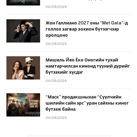
06/08/2026
Жон Галлиано 2027 оны “Met Gala”-д
голлох загвар зохион бүтээгчээр
оролцоно
06/08/2026
Мишель Йео Ёко Оногийн тухай
намтарчилсан кинонд түүний дүрийг
бүтээхийг хүсдэг
06/08/2026
“Маск” продакшныхан “Сүүлчийн
шилийн сайн эрс” уран сайхны киног
бүтээж байна
06/08/2026