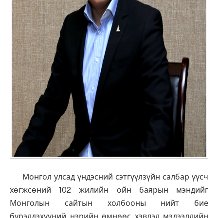
Монгол улсад үндэсний сэтгүүлзүйн салбар үүсч
хөгжсөний 102 жилийн ойн баярын мэндийг
Монголын сайтын холбооны нийт бие
бүрэлдэхүүний нэрийн өмнөөс хэвлэл мэдээллийн