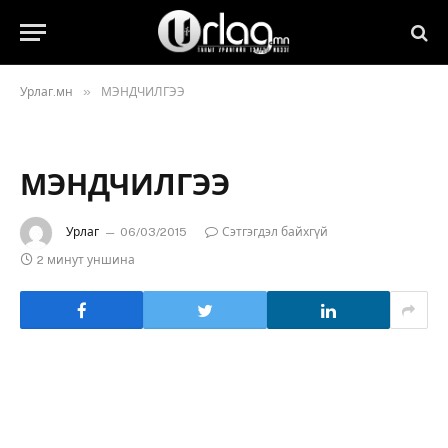
»
Урлаг.мн
МЭНДЧИЛГЭЭ
МЭНДЧИЛГЭЭ
Урлаг
06/03/2015
Сэтгэгдэл байхгүй
2 минут уншина