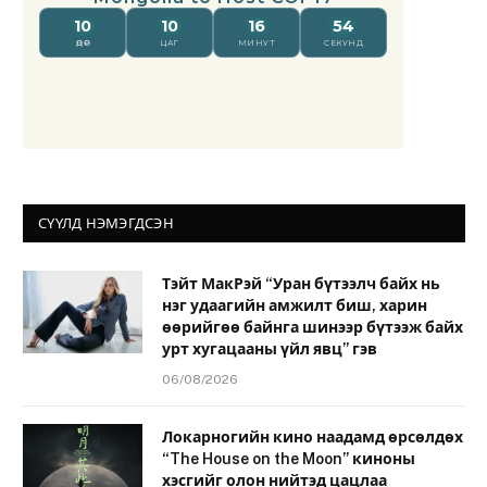
СҮҮЛД НЭМЭГДСЭН
Тэйт МакРэй “Уран бүтээлч байх нь
нэг удаагийн амжилт биш, харин
өөрийгөө байнга шинээр бүтээж байх
урт хугацааны үйл явц” гэв
06/08/2026
Локарногийн кино наадамд өрсөлдөх
“The House on the Moon” киноны
хэсгийг олон нийтэд цацлаа