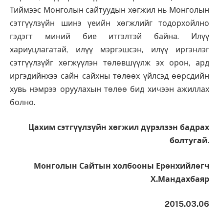
Тиймээс Монголын сайтуудын хөгжил нь Монголын
сэтгүүлзүйн шинэ үеийн хөгжлийг тодорхойлно
гэдэгт миний бие итгэлтэй байна. Илүү
хариуцлагатай, илүү мэргэшсэн, илүү иргэнлэг
сэтгүүлзүйг хөгжүүлэн төлөвшүүлж эх орон, ард
иргэдийнхээ сайн сайхны төлөөх үйлсэд өөрсдийн
хувь нэмрээ оруулахын төлөө бид хичээн ажиллах
болно.
Цахим сэтгүүлзүйн хөгжил дүрэлзэн бадрах
болтугай.
Монголын Сайтын холбооны Ерөнхийлөгч
Х.Мандахбаяр
2015.03.06