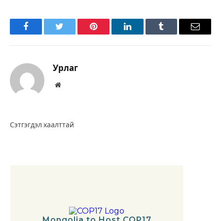
Facebook
Twitter
Pinterest
LinkedIn
Tumblr
Имэйл
Урлаг
Вэбсайт
Сэтгэгдэл хаалттай