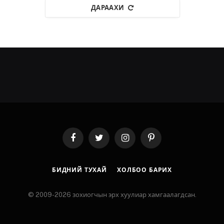
ДАРААХИ
Facebook
Twitter
Instagram
Pinterest
БИДНИЙ ТУХАЙ
ХОЛБОО БАРИХ
© 2009-2026 зохиогчын эрх хуулиар хамгаалагдсан.