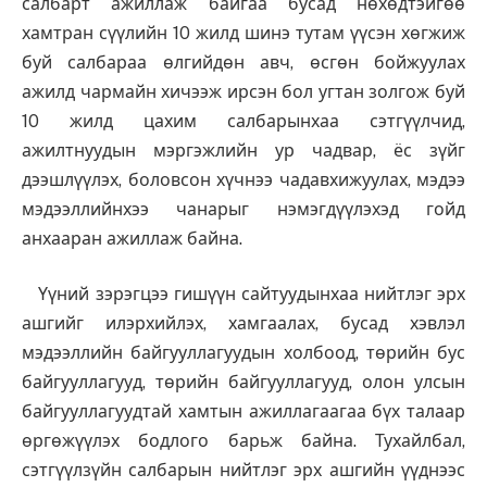
салбарт ажиллаж байгаа бусад нөхөдтэйгөө
хамтран сүүлийн 10 жилд шинэ тутам үүсэн хөгжиж
буй салбараа өлгийдөн авч, өсгөн бойжуулах
ажилд чармайн хичээж ирсэн бол угтан золгож буй
10 жилд цахим салбарынхаа сэтгүүлчид,
ажилтнуудын мэргэжлийн ур чадвар, ёс зүйг
дээшлүүлэх, боловсон хүчнээ чадавхижуулах, мэдээ
мэдээллийнхээ чанарыг нэмэгдүүлэхэд гойд
анхааран ажиллаж байна.
Үүний зэрэгцээ гишүүн сайтуудынхаа нийтлэг эрх
ашгийг илэрхийлэх, хамгаалах, бусад хэвлэл
мэдээллийн байгууллагуудын холбоод, төрийн бус
байгууллагууд, төрийн байгууллагууд, олон улсын
байгууллагуудтай хамтын ажиллагаагаа бүх талаар
өргөжүүлэх бодлого барьж байна. Тухайлбал,
сэтгүүлзүйн салбарын нийтлэг эрх ашгийн үүднээс