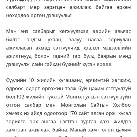
салбарт мөр зэрэгцэн ажиллаж байгаа эрхэм
нөхдөдөө өргөн дэвшүүлье.
Мөн энэ салбарыг хөгжүүлэхэд өөрийн авьяас
билэг, эрдэм ухаан, залуу насаа зориулан
ажилласан ахмад сэтгүүлчид, хэвлэл мэдээллийн
ажилтнууд болон тэдний гэр бүлд баярын мэнд
дэвшүүлж, сайн сайхан бүхнийг хүсэн ерөөе.
Сүүлийн 10 жилийн хугацаанд эрчимтэй хөгжиж,
өдрөөс өдөрт өргөжин тэлж буй цахим сэтгүүлзүй
бол 102 жилийн түүхтэй Монгол улсын сэтгүүл зүйн
отгон салбар мөн. Монголын Сайтын Холбоо
хэмээх их айлд одоогоор 170 сайт элсэн орж, хүсэл
зорилго, эрх ашгаа нэгтгэн зургаа дахь жилдээ
хамтран ажиллаж байна. Манай хамт олон цахим