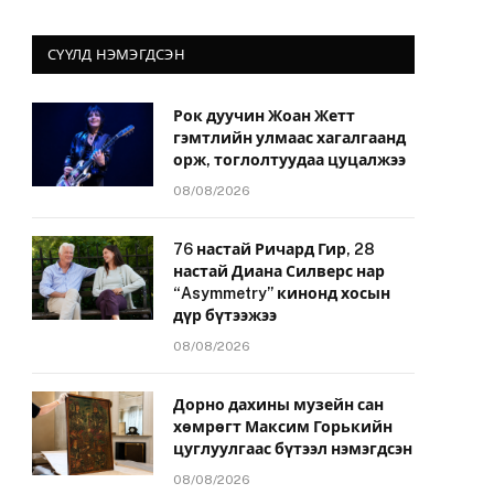
СҮҮЛД НЭМЭГДСЭН
Рок дуучин Жоан Жетт
гэмтлийн улмаас хагалгаанд
орж, тоглолтуудаа цуцалжээ
08/08/2026
76 настай Ричард Гир, 28
настай Диана Силверс нар
“Asymmetry” кинонд хосын
дүр бүтээжээ
08/08/2026
Дорно дахины музейн сан
хөмрөгт Максим Горькийн
цуглуулгаас бүтээл нэмэгдсэн
08/08/2026