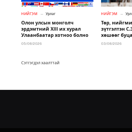
НИЙГЭМ
Урлаг
НИЙГЭМ
Урл
Олон улсын монголч
Төр, нийгми
эрдэмтний XIII их хурал
зүтгэлтэн С
Улаанбаатар хотноо болно
хөшөөг буц
05/08/2026
03/08/2026
Сэтгэгдэл хаалттай