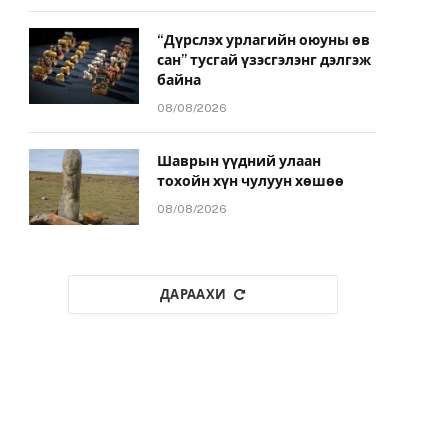
“Дүрслэх урлагийн оюуны өв
сан” тусгай үзэсгэлэнг дэлгэж
байна
08/08/2026
Шаврын үүдний улаан
тохойн хүн чулуун хөшөө
08/08/2026
ДАРААХИ