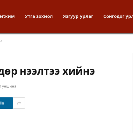
хөгжим
Утга зохиол
Язгуур урлаг
Сонгодог ур
э
дөр нээлтээ хийнэ
ут уншина
dIn