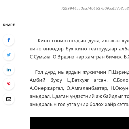
7299944aa3ca7404537509aa137e2ca244
SHARE
Кино сонирхогчдын дунд ихээхэн хүлээ
кино өнөөдөр бүх кино театруудаар алба
С.Сумьяа, О.Эрдэнэ нар хамтран бичиж, Б
Гол дүрд нь ардын жүжигчин П.Цэрэнда
Амбий буюу Ц.Батхуяг агсан, С.Боло
А.Өнөржаргал, О.Амгаланбаатар, Н.Оюун
амьдрал, Цаатан үндэстний аж байдлыг т
амьдралын гол утга учир болох хайр сэтг