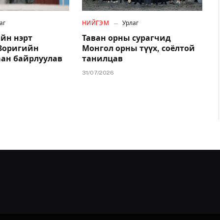
аг
НИЙГЭМ
Урлаг
йн нэрт
Таван орны сурагчид
.Зоригийн
Монгол орны түүх, соёлтой
аан байрлуулав
танилцав
31/07/2026