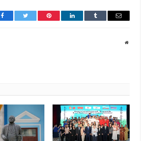
Facebook
Twitter
Pinterest
LinkedIn
Tumblr
Имэйл
Вэбса