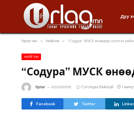
Дуу 
»
»
Урлаг.мн
Нийгэм
“Содура” МУСК өнөөдөр нээлтээ хийн
НИЙГЭМ
“Содура” МУСК өнөө
Урлаг
20/03/2015
Сэтгэгдэл байхгүй
1 мин
Facebook
Twitter
Linke