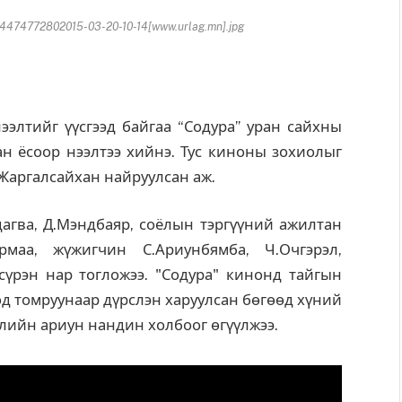
74772802015-03-20-10-14[www.urlag.mn].jpg
лтийг үүсгээд байгаа “Содура” уран сайхны
н ёсоор нээлтээ хийнэ. Тус киноны зохиолыг
.Жаргалсайхан найруулсан аж.
гва, Д.Мэндбаяр, соёлын тэргүүний ажилтан
рмаа, жүжигчин С.Ариунбямба, Ч.Очгэрэл,
сүрэн нар тогложээ. "Содура" кинонд тайгын
од томруунаар дүрслэн харуулсан бөгөөд хүний
элийн ариун нандин холбоог өгүүлжээ.