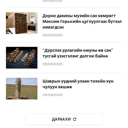
08/08/2026
Дорно дахины музейн сан хөмрөгт
Максим Горькийн цуглуулгаас бүтээл
нэмэгдсэн
08/08/2026
“Дүрслэх урлагийн оюуны өв сан”
тусгай үзэсгэлэнг дэлгэж байна
08/08/2026
Шаврын үүдний улаан тохойн хүн
чулуун хөшөө
08/08/2026
ДАРААХИ