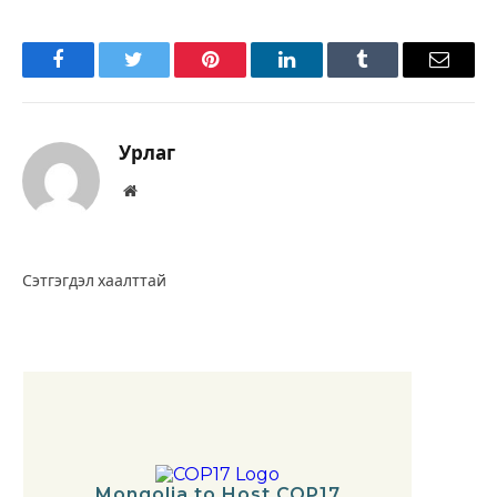
Facebook
Twitter
Pinterest
LinkedIn
Tumblr
Имэйл
Урлаг
Вэбсайт
Сэтгэгдэл хаалттай