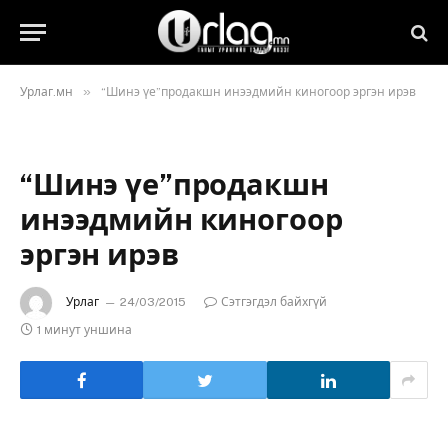
»
Урлаг.мн
“Шинэ үе”продакшн инээдмийн киногоор эргэн ирэв
“Шинэ үе”продакшн
инээдмийн киногоор
эргэн ирэв
Урлаг
24/03/2015
Сэтгэгдэл байхгүй
1 минут уншина