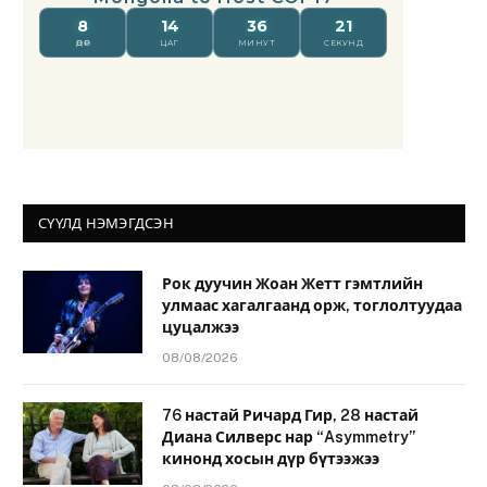
СҮҮЛД НЭМЭГДСЭН
Рок дуучин Жоан Жетт гэмтлийн
улмаас хагалгаанд орж, тоглолтуудаа
цуцалжээ
08/08/2026
76 настай Ричард Гир, 28 настай
Диана Силверс нар “Asymmetry”
кинонд хосын дүр бүтээжээ