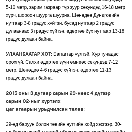
5-10 метр, зарим газраар түр зуур секундэд 16-18 метр
хүрч, шороон шуурга шуурна. Шөнөдөө Дундговийн
нутгаар 3-8 градус хүйтэн, бусад нутгаар 2 градус
дулаанаас 3 градус хүйтэн, өдөртөө бүх нутгаар 13-18
градус дулаан байна.
УЛААНБААТАР ХОТ:
Багавтар үүлтэй. Хур тунадас
орохгүй. Салхи өдөртөө зүүн өмнөөс секундэд 7-12
метр. Шөнөдөө 4-6 градус хүйтэн, өдөртөө 11-13
градус дулаан байна.
2015 оны 3 дугаар сарын 29-нөөс 4 дүгээр
сарын 02-ныг хүртэлх
цаг агаарын урьдчилсан төлөв:
29-нд баруун болон төвийн нутгийн хойд хэсгээр, 30-