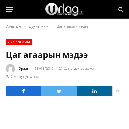
»
»
Урлаг.мн
Дуу хөгжим
Цаг агаарын мэдээ
ДУУ ХӨГЖИМ
Цаг агаарын мэдээ
Урлаг
28/03/2015
Сэтгэгдэл байхгүй
3 минут уншина