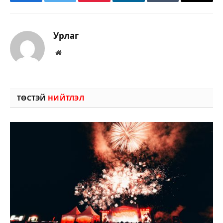
Facebook
Twitter
Pinterest
LinkedIn
Tumblr
Имэйл
Урлаг
Вэбсайт
ТӨСТЭЙ
НИЙТЛЭЛ