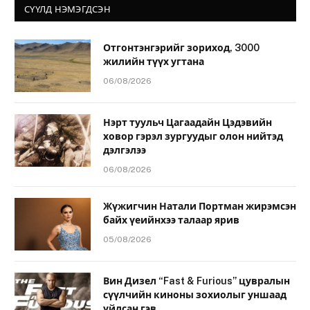
СҮҮЛД НЭМЭГДСЭН
Отгонтэнгэрийг зориход, 3000
жилийн түүх угтана
06/08/2026
Нэрт туульч Цагаадайн Цэдэвийн
ховор гэрэл зургуудыг олон нийтэд
дэлгэлээ
06/08/2026
Жүжигчин Натали Портман жирэмсэн
байх үеийнхээ талаар ярив
05/08/2026
Вин Дизел “Fast & Furious” цувралын
сүүлчийн киноны зохиолыг уншаад
уйлсан гэв