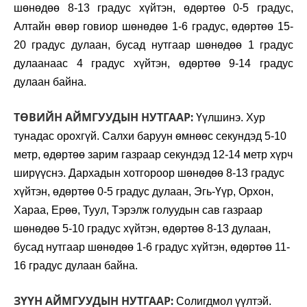
шөнөдөө 8-13 градус хүйтэн, өдөртөө 0-5 градус,
Алтайн өвөр говиор шөнөдөө 1-6 градус, өдөртөө 15-
20 градус дулаан, бусад нутгаар шөнөдөө 1 градус
дулаанаас 4 градус хүйтэн, өдөртөө 9-14 градус
дулаан байна.
ТӨВИЙН АЙМГУУДЫН НУТГААР:
Үүлшинэ. Хур
тунадас орохгүй. Салхи баруун өмнөөс секундэд 5-10
метр, өдөртөө зарим газраар секундэд 12-14 метр хүрч
ширүүснэ. Дархадын хотгороор шөнөдөө 8-13 градус
хүйтэн, өдөртөө 0-5 градус дулаан, Эгь-Үүр, Орхон,
Хараа, Ерөө, Туул, Тэрэлж голуудын сав газраар
шөнөдөө 5-10 градус хүйтэн, өдөртөө 8-13 дулаан,
бусад нутгаар шөнөдөө 1-6 градус хүйтэн, өдөртөө 11-
16 градус дулаан байна.
ЗҮҮН АЙМГУУДЫН НУТГААР:
Солигдмол үүлтэй.