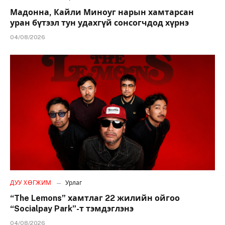
Мадонна, Кайли Миноуг нарын хамтарсан
уран бүтээл тун удахгүй сонсогчдод хүрнэ
04/08/2026
ДУУ ХӨГЖИМ
Урлаг
“The Lemons” хамтлаг 22 жилийн ойгоо
“Socialpay Park”-т тэмдэглэнэ
04/08/2026