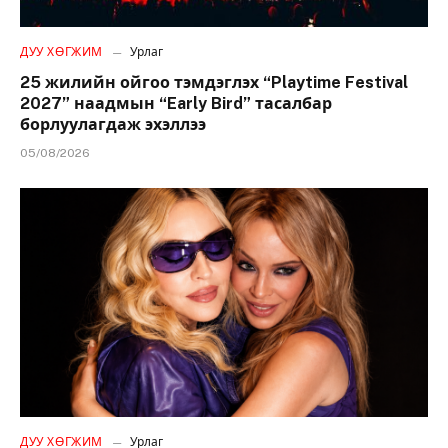
ДУУ ХӨГЖИМ
Урлаг
25 жилийн ойгоо тэмдэглэх “Playtime Festival
2027” наадмын “Early Bird” тасалбар
борлуулагдаж эхэллээ
05/08/2026
ДУУ ХӨГЖИМ
Урлаг