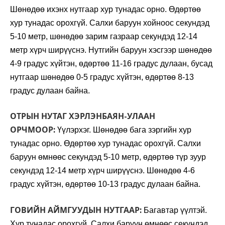
Шөнөдөө ихэнх нутгаар хур тунадас орно. Өдөртөө
хур тунадас орохгүй. Салхи баруун хойноос секундэд
5-10 метр, шөнөдөө зарим газраар секундэд 12-14
метр хүрч ширүүснэ. Нутгийн баруун хэсгээр шөнөдөө
4-9 градус хүйтэн, өдөртөө 11-16 градус дулаан, бусад
нутгаар шөнөдөө 0-5 градус хүйтэн, өдөртөө 8-13
градус дулаан байна.
ОТРЫН НУТАГ ХЭРЛЭНБАЯН-УЛААН
ОРЧМООР:
Үүлэрхэг. Шөнөдөө бага зэргийн хур
тунадас орно. Өдөртөө хур тунадас орохгүй. Салхи
баруун өмнөөс секундэд 5-10 метр, өдөртөө түр зуур
секундэд 12-14 метр хүрч ширүүснэ. Шөнөдөө 4-6
градус хүйтэн, өдөртөө 10-13 градус дулаан байна.
ГОВИЙН АЙМГУУДЫН НУТГААР:
Багавтар үүлтэй.
Хур тунадас орохгүй. Салхи баруун өмнөөс секундэд