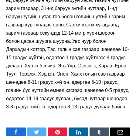
нд баруун зүгийн нутгийн баруун хэсэг, төвийн нутгийн
зарим газраар, 31-нд баруун зүгийн нутгаар, 1-нд
баруун зүгийн нутаг, төв болон говийн нутгийн зарим
газраар хур тунадас орно. Салхи ихэнх хугацаанд
зарим газраар секундэд 12-14 метр хүрч шороон
болон цасан шуурга шуурна. Увс нуур болон
Дархадын хотгор, Тэс, голын сав газраар шөнөдөө 10-
15 градус хүйтэн, өдөртөө 1 градус хүйтнээс 4 градус
дулаан, Хүрэн бэлчир, Эгь-Үүр, Сэлэнгэ, Хараа, Ерөө,
Туул, Тэрэлж, Хэрлэн, Онон, Халх голын сав газраар
шөнөдөө 6-11 градус хүйтэн, өдөртөө 5-10 градус,
говийн бүс нутгийн өмнөд хэсгээр шөнөдөө 0-5 градус,
өдөртөө 14-19 градус дулаан, бусад нутгаар шөнөдөө
3-8 градус хүйтэн, өдөртөө 8-13 градус дулаан байна.