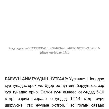
tsag_agaariin5313681952015031403478240921112015-03-28-11-
16[www.urlag.mn].jpg
БАРУУН АЙМГУУДЫН НУТГААР:
Үүлшинэ. Шөнөдөө
хур тунадас орохгүй. Өдөртөө нутгийн баруун хэсгээр
хур тунадас орно. Салхи зүүн өмнөөс секундэд 5-10
метр, зарим газраар секундэд 12-14 метр хүрч
ширүүснэ. Увс нуурын хотгор, Тэс голын саваар