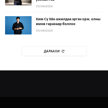
05/08/2026
Ким Сү Хён ажилдаа эргэн орж, олны
өмнө гарахаар боллоо
05/08/2026
ДАРААХИ