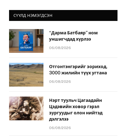
СҮҮЛД НЭМЭГДСЭН
“Дарма Батбаяр” ном
уншигчдад хүрлээ
йт
06/08/2026
Отгонтэнгэрийг зориход,
3000 жилийн түүх угтана
06/08/2026
Нэрт туульч Цагаадайн
Цэдэвийн ховор гэрэл
зургуудыг олон нийтэд
дэлгэлээ
06/08/2026