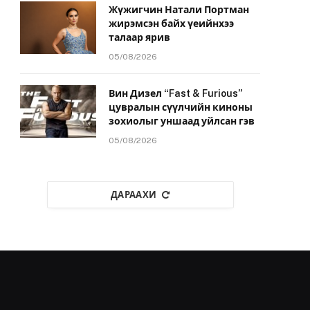
Жүжигчин Натали Портман
жирэмсэн байх үеийнхээ
талаар ярив
05/08/2026
Вин Дизел “Fast & Furious”
цувралын сүүлчийн киноны
зохиолыг уншаад уйлсан гэв
05/08/2026
ДАРААХИ