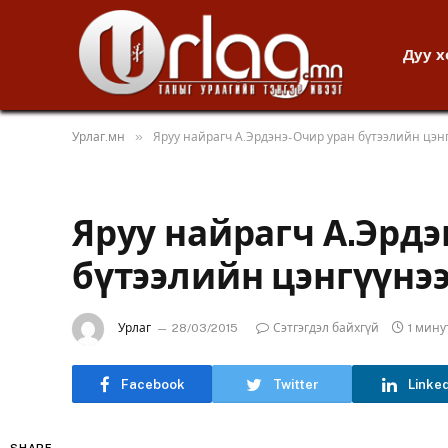
Дуу 
»
Урлаг.мн
Яруу найрагч А.Эрдэнэ-Очир уран бүтээлийн цэнг
Яруу найрагч А.Эрд
бүтээлийн цэнгүүнээ
Урлаг
28/03/2015
Сэтгэгдэл байхгүй
1 мин
Facebook
Twitter
Linke