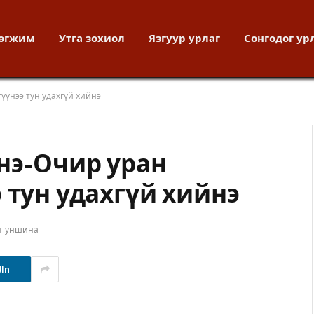
хөгжим
Утга зохиол
Язгуур урлаг
Сонгодог ур
үүнээ тун удахгүй хийнэ
энэ-Очир уран
 тун удахгүй хийнэ
ут уншина
dIn