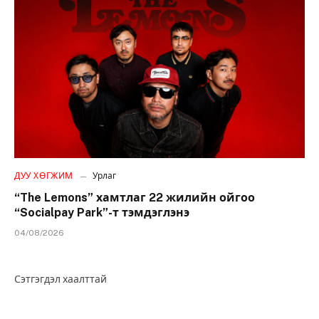
ДУУ ХӨГЖИМ
Урлаг
“The Lemons” хамтлаг 22 жилийн ойгоо
“Socialpay Park”-т тэмдэглэнэ
04/08/2026
Сэтгэгдэл хаалттай