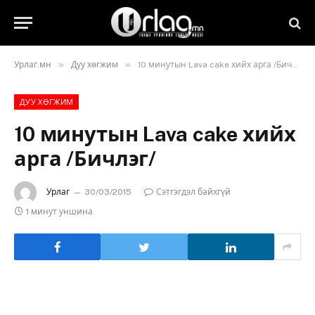
»
»
Урлаг.мн
Дуу хөгжим
10 минутын Lava cake хийх арга /Бичлэг/
ДУУ ХӨГЖИМ
10 минутын Lava cake хийх
арга /Бичлэг/
Урлаг
30/03/2015
Сэтгэгдэл байхгүй
1 минут уншина