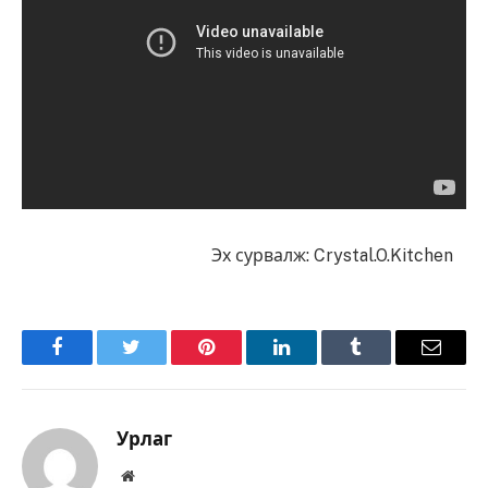
Эх сурвалж: Crystal.O.Kitchen
Facebook
Twitter
Pinterest
LinkedIn
Tumblr
Имэйл
Урлаг
Вэбсайт