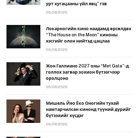
урт хугацааны үйл явц” гэв
06/08/2026
Локарногийн кино наадамд өрсөлдөх
“The House on the Moon” киноны
хэсгийг олон нийтэд цацлаа
06/08/2026
Жон Галлиано 2027 оны “Met Gala”-д
голлох загвар зохион бүтээгчээр
оролцоно
06/08/2026
Мишель Йео Ёко Оногийн тухай
намтарчилсан кинонд түүний дүрийг
бүтээхийг хүсдэг
06/08/2026