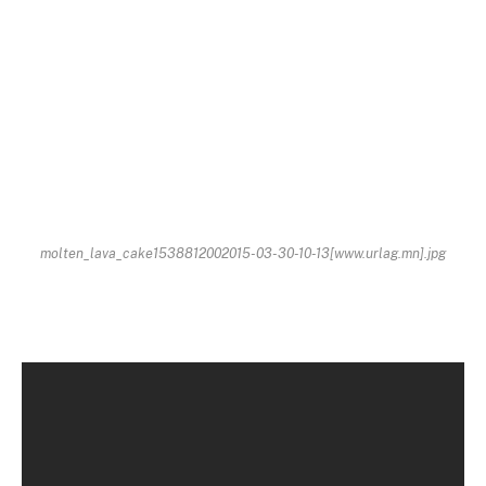
molten_lava_cake1538812002015-03-30-10-13[www.urlag.mn].jpg