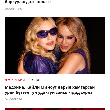
борлуулагдаж эхэллээ
05/08/2026
ДУУ ХӨГЖИМ
Урлаг
Мадонна, Кайли Миноуг нарын хамтарсан
уран бүтээл тун удахгүй сонсогчдод хүрнэ
04/08/2026