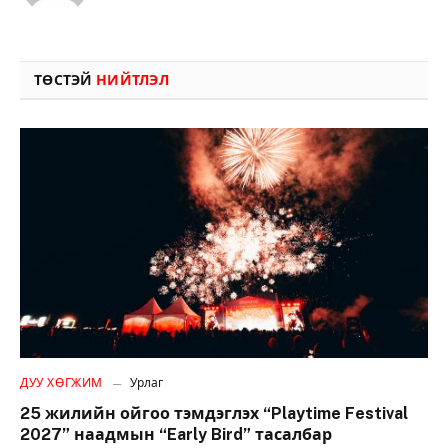
ТӨСТЭЙ
НИЙТЛЭЛ
ДУУ ХӨГЖИМ
Урлаг
25 жилийн ойгоо тэмдэглэх “Playtime Festival
2027” наадмын “Early Bird” тасалбар