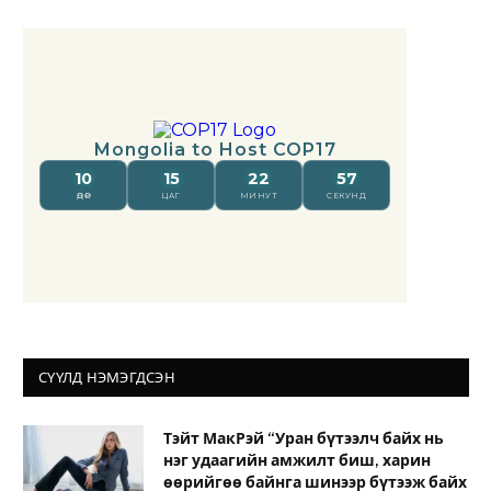
СҮҮЛД НЭМЭГДСЭН
Тэйт МакРэй “Уран бүтээлч байх нь
нэг удаагийн амжилт биш, харин
өөрийгөө байнга шинээр бүтээж байх