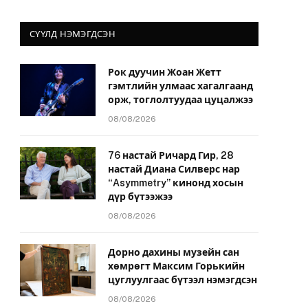
СҮҮЛД НЭМЭГДСЭН
Рок дуучин Жоан Жетт
гэмтлийн улмаас хагалгаанд
йт
орж, тоглолтуудаа цуцалжээ
08/08/2026
76 настай Ричард Гир, 28
настай Диана Силверс нар
“Asymmetry” кинонд хосын
дүр бүтээжээ
08/08/2026
Дорно дахины музейн сан
хөмрөгт Максим Горькийн
цуглуулгаас бүтээл нэмэгдсэн
08/08/2026