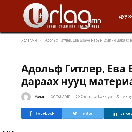
Дуу 
»
Урлаг.мн
Адольф Гитлер, Ева Браун нарын vхлийн дараах 
Адольф Гитлер, Ева
дараах нууц матери
Урлаг
30/03/2015
Сэтгэгдэл байхгүй
1 мин
Facebook
Twitter
Linke