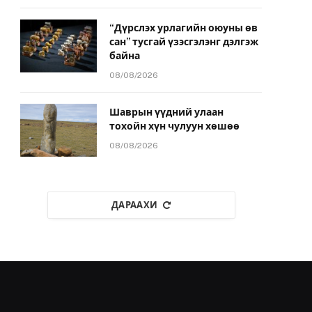
“Дүрслэх урлагийн оюуны өв
сан” тусгай үзэсгэлэнг дэлгэж
байна
08/08/2026
Шаврын үүдний улаан
тохойн хүн чулуун хөшөө
08/08/2026
ДАРААХИ