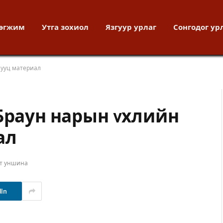
хөгжим
Утга зохиол
Язгуур урлаг
Сонгодог ур
нууц материал
 Браун нарын vхлийн
ал
ут уншина
dIn