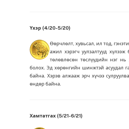
Үхэр (4/20-5/20)
Өөрчлөлт, хувьсал, ил тод, гэнэ
ажил хэрэгч уулзалтууд хүлээж
төлөвлөсөн төслүүдийн нэг нь
болох. Эд хөрөнгийн шинжтэй асуудал га
байна. Хэрэв алжааж эрч хүчээ сулруулв
өндөр байна.
Хамтатгах (5/21-6/21)