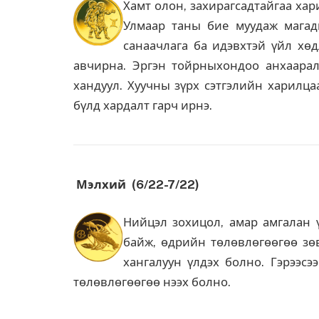
Хамт олон, захирагсадтайгаа хар
Улмаар таны бие муудаж магад
санаачлага ба идэвхтэй үйл хөд
авчирна. Эргэн тойрныхондоо анхаарал 
хандуул. Хуучны зүрх сэтгэлийн харилцаа
бүлд хардалт гарч ирнэ.
Мэлхий (6/22-7/22)
Нийцэл зохицол, амар амгалан ү
байж, өдрийн төлөвлөгөөгөө зөв
хангалуун үлдэх болно. Гэрээс
төлөвлөгөөгөө нээх болно.