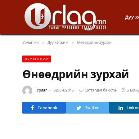
Дуу 
»
»
Урлаг.мн
Дуу хөгжим
Өнөөдрийн зурхай
ДУУ ХӨГЖИМ
Өнөөдрийн зурхай
Урлаг
02/04/2015
Сэтгэгдэл байхгүй
5 мин
Facebook
Twitter
Linke