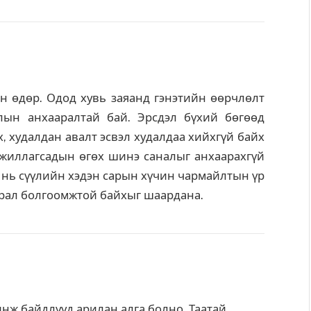
 өдөр. Одод хувь заяанд гэнэтийн өөрчлөлт
йлын анхааралтай бай. Эрсдэл бүхий бөгөөд
х, худалдан авалт эсвэл худалдаа хийхгүй байх
ажиллагсадын өгөх шинэ саналыг анхаарахгүй
 нь сүүлийн хэдэн сарын хүчин чармайлтын үр
арал болгоомжтой байхыг шаардана.
ж байдлууд арилан алга болно. Таатай