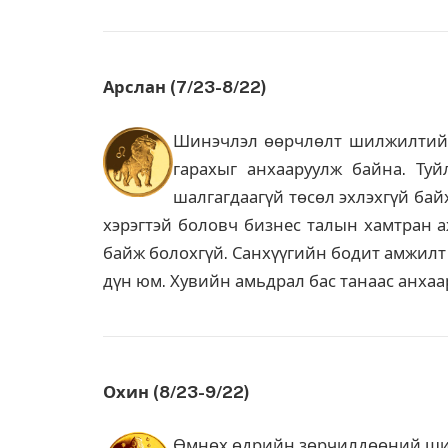
Арслан (7/23-8/22)
Шинэчлэл өөрчлөлт шилжилтийн
гарахыг анхааруулж байна. Ту
шалгагдаагүй төсөл эхлэхгүй бай
хэрэгтэй боловч бизнес талын хамтран 
байж болохгүй. Санхүүгийн бодит амжилт
дүн юм. Хувийн амьдрал бас танаас анха
Охин (8/23-9/22)
Өмнөх өдрийн зөрчилдөөний шин