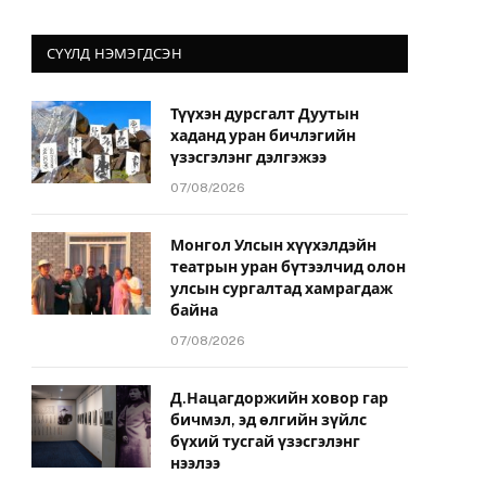
СҮҮЛД НЭМЭГДСЭН
Түүхэн дурсгалт Дуутын
хаданд уран бичлэгийн
үзэсгэлэнг дэлгэжээ
07/08/2026
Монгол Улсын хүүхэлдэйн
театрын уран бүтээлчид олон
улсын сургалтад хамрагдаж
байна
07/08/2026
Д.Нацагдоржийн ховор гар
бичмэл, эд өлгийн зүйлс
бүхий тусгай үзэсгэлэнг
нээлээ