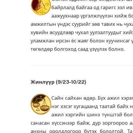
байрлалд байгаа од гаригс ээл ив
аажуухнаар үргэлжлүүлэн хийж бо
амжилтын үндэс суурийг зөв тавих нь чух
хувийн acуудлaap чухал уулзалтуудыг хий
уламжлан ирсэн ёс жаяг болон хуучинсаг ү
төгөлдөр болгоход саад үзүүлэх болно.
Жинлүүр (9/23-10/22)
Сайн сайхан өдөр. Бүх ажил хэрэ
нэг хэсэг хугацаанд таатай байх 
ажил хэргийн шинэ түнштэй бол
санасан хүссэнээр байж, дур зоргоороо 
анхны оролдлогоор бүтэх бололтой. Т