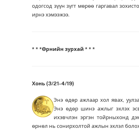
одогсод зүүн зүгт мөрөө гаргавал зохист
ирнэ хэмээжээ.
* * *Өрнийн зурхай * * *
Хонь (3/21-4/19)
Энэ өдөр ажлаар хол явах, уулза
Энэ өдөр шинэ ажлыг эхлэх эс
ихэвчлэн эргэн тойрныхонд дэ
өрнөл нь сонирхолтой ажлын эхлэл болох