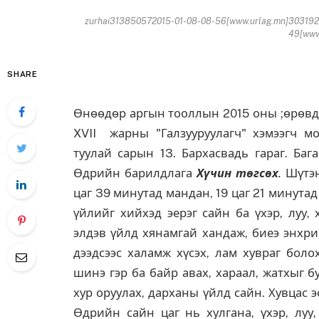
zurhai313850572015-01-08-08-56[www.urlag.mn]303192
49[www.
SHARE
Өнөөдөр аргын тооллын 2015 оны ;өрөвдү
XVII жарны "Галзууруулагч" хэмээгч 
туулай сарын 13. Бархасвадь гараг. Баг
Өдрийн барилдлага
Хүчин төгсөх
.
Шүтэ
цаг 39 минутад мандан, 19 цаг 21 минута
үйлийг хийхэд эерэг сайн ба үхэр, луу,
элдэв үйлд хянамгай хандаж, биеэ энхри
дээдсээс халамж хүсэх, лам хувраг бол
шинэ гэр ба байр авах, хараал, жатхыг б
хур оруулах, дарханы үйлд сайн. Хувцас э
Өдрийн сайн цаг нь хулгана, үхэр, луу,