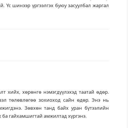
ой. Үс шинээр үргээлгэх буюу засуулбал жаргал
лт хийх, хөрөнгө нэмэгдүүлэхэд таатай өдөр.
вэл төлөвлөгөө зохиоход сайн өдөр. Энэ нь
мжигдэнэ. Зөвхөн танд байх уран бүтээлийн
 ба гайхамшигтай амжилтад хүргэнэ.