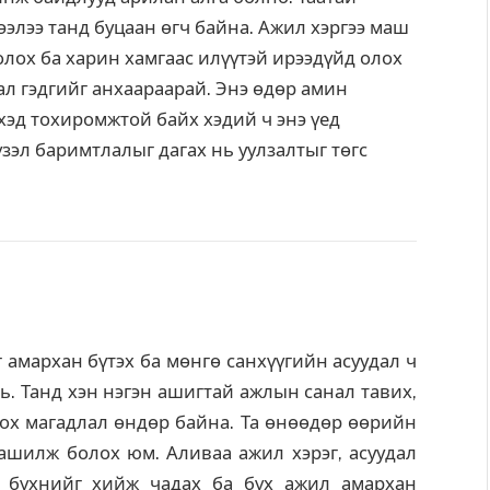
ээлээ танд буцаан өгч байна. Ажил хэргээ маш
лох ба харин хамгаас илүүтэй ирээдүйд олох
ал гэдгийг анхаараарай. Энэ өдөр амин
хэд тохиромжтой байх хэдий ч энэ үед
зэл баримтлалыг дагах нь уулзалтыг төгс
г амархан бүтэх ба мөнгө санхүүгийн асуудал ч
нь. Танд хэн нэгэн ашигтай ажлын санал тавих,
ох магадлал өндөр байна. Та өнөөдөр өөрийн
аашилж болох юм. Аливаа ажил хэрэг, асуудал
а бүхнийг хийж чадах ба бүх ажил амархан