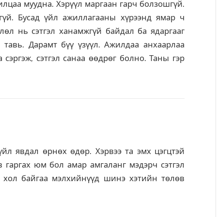
илцаа муудна. Хэрүүл маргаан гарч болзошгүй.
гүй. Бусад үйл ажиллагааны хүрээнд ямар ч
лөл нь сэтгэл ханамжгүй байдал ба ядаргааг
тавь. Дарамт бүү үзүүл. Ажилдаа анхаарлаа
 сэргэж, сэтгэл санаа өөдрөг болно. Таны гэр
йл явдал өрнөх өдөр. Хэрвээ та эмх цэгцтэй
 гаргах юм бол амар амгаланг мэдэрч сэтгэл
ээ хол байгаа мэлхийнүүд шинэ хэтийн төлөв