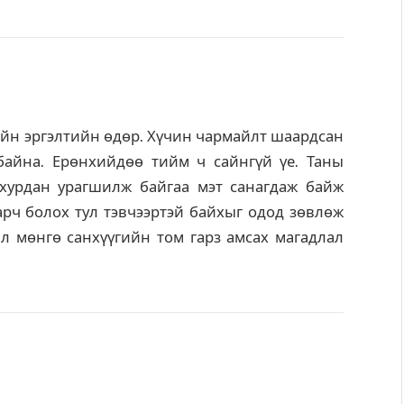
тийн эргэлтийн өдөр. Хүчин чармайлт шаардсан
 байна. Ерөнхийдөө тийм ч сайнгүй үе. Таны
 хурдан урагшилж байгаа мэт санагдаж байж
рч болох тул тэвчээртэй байхыг одод зөвлөж
ал мөнгө санхүүгийн том гарз амсах магадлал