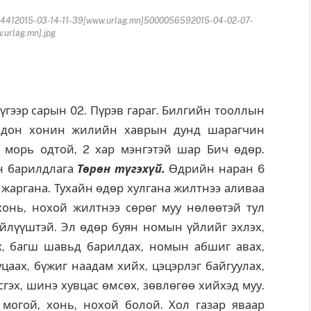
4412015-03-14-11-39[www.urlag.mn]5000056592015-04-02-07-
urlag.mn].jpg
гээр сарын 02. Пүрэв гараг. Билгийн тооллын
модон хонин жилийн хаврын дунд шарагчин
а морь одтой, 2 хар мэнгэтэй шар Бич өдөр.
н барилдлага
Төрөн түгэхүй
.
Өдрийн наран 6
д жаргана. Тухайн өдөр хулгана жилтнээ аливаа
 хонь, нохой жилтнээ сөрөг муу нөлөөтэй тул
йлүүштэй. Эл өдөр буян номын үйлийг эхлэх,
ох, багш шавьд барилдах, номын абшиг авах,
уцаах, бүжиг наадам хийх, цэцэрлэг байгуулах,
сгэх, шинэ хувцас өмсөх, зөвлөгөө хийхэд муу.
 могой, хонь, нохой болой. Хол газар яваар