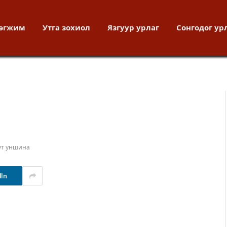
хөгжим
Утга зохиол
Язгуур урлаг
Сонгодог ур
ут уншина
dIn