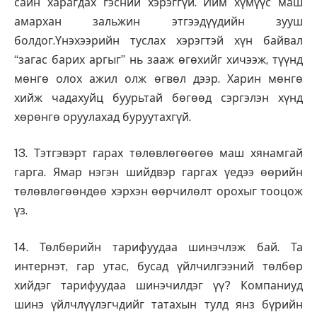
сайн харагдах гэсний хэрэггүй. Ийм хүмүүс маш
амархан зальжин этгээдүүдийн зууш
болдог.Үнэхээрийн туслах хэрэгтэй хүн байвал
“загас барих аргыг” нь зааж өгөхийг хичээж, түүнд
мөнгө олох ажил олж өгвөл дээр. Харин мөнгө
хийж чадахуйц буурьтай бөгөөд сэргэлэн хүнд
хөрөнгө оруулахад буруутахгүй.
13. Тэтгэвэрт гарах төлөвлөгөөгөө маш хянамгай
гарга. Ямар нэгэн шийдвэр гаргах үедээ өөрийн
төлөвлөгөөндөө хэрхэн өөрчилөлт орохыг тооцож
үз.
14. Төлбөрийн тарифуудаа шинэчлэж бай. Та
интернэт, гар утас, бусад үйлчилгээний төлбөр
хийдэг тарифуудаа шинэчилдэг үү? Компаниуд
шинэ үйлчлүүлэгчдийг татахын тулд янз бүрийн