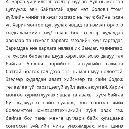
4. Бараа үйлчилгээг зээлээр бүү ав. Уул нь мөнгөө
цуглуулж авч байгаатай адил мэт боловч “том”
зүйлийн үнийг та хэсэг хэсгээр нь төлж байна гэсэн
үг. Харинмөнгөө цуглуулах явцад та нэмэлт орлого
/хадгаламжийн хүү/ олдог бол зээлээр худалдан
авснаар та нэмэлт зарлага /зээлийн хүү/ гаргадаг.
Заримдаа энэ зарлага нэлээд их байдаг. Хэдийгээр,
та хүссэн бараагаа шууд хэрэглэж эхлэх давуу тал
байгаа боловч өөрийгөө санхүүгийн сахилга
баттай болгох тал дээр энэ нь маш муу нөлөөтэй.
Зээлээр худалдан авалт хийснээр та сайн бодож
төлөвлөөгүй, хэрэгцээгүй зүйл авах аюултай. Харин
мөнгөө хуримтлуулах явцад та авахыг хүсч байгаа
бүтээгдэхүүнээ сайн судалж, зөв сонголт хийх
боломжтой юм.Хэрэвтехникийн зүйл авах гэж
байгаа бол таны мөнгө цугларч байх хугацаанд
сонгосон зүйлийн чинь үнэхямдрах, мөн шинэ