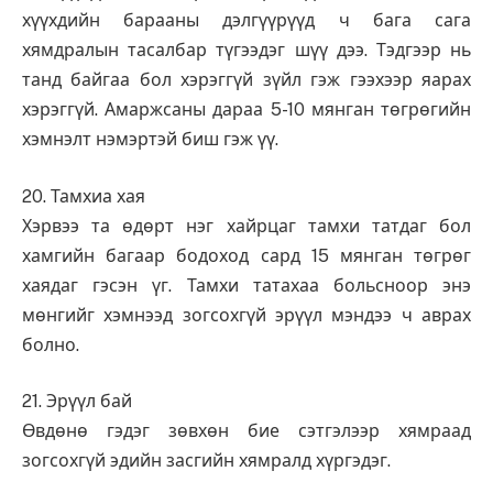
хүүхдийн барааны дэлгүүрүүд ч бага сага
хямдралын тасалбар түгээдэг шүү дээ. Тэдгээр нь
танд байгаа бол хэрэггүй зүйл гэж гээхээр яарах
хэрэггүй. Амаржсаны дараа 5-10 мянган төгрөгийн
хэмнэлт нэмэртэй биш гэж үү.
20. Тамхиа хая
Хэрвээ та өдөрт нэг хайрцаг тамхи татдаг бол
хамгийн багаар бодоход сард 15 мянган төгрөг
хаядаг гэсэн үг. Тамхи татахаа больсноор энэ
мөнгийг хэмнээд зогсохгүй эрүүл мэндээ ч аврах
болно.
21. Эрүүл бай
Өвдөнө гэдэг зөвхөн бие сэтгэлээр хямраад
зогсохгүй эдийн засгийн хямралд хүргэдэг.