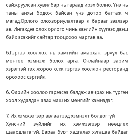
сайжруулсан хувилбар нь гараад ирэх болно. Үнэ нь
таны анхы бодож байсан үнэ дотор багтаж ч
магад.Орлого олохзориулалтаар л барааг зээлээр
ав. Ингэхдээ олох орлого чинь зээлийн хүүгээс дээш
байх эсэхийг сайтар тооцохоо мартав аа.
5.Гэртээ хооллох нь хамгийн амархан, эрүүл бас
мөнгөө хэмнэж болох арга. Онлайнаар зарим
хэрэгтэй гэх жороо олж гэртээ хооллон ресторанд
орохоос сэргийл.
6. Өдрийн хоолоо гэрээсээ бэлдэж авчрах нь түргэн
хоол худалдан авах маш их мөнгийг хэмнэдэг.
7. Их хэмжээгээр авлаа гээд хэмнэлт болдоггүй
Хүнсний зүйлийг их хэмжээгээр нөөцлөх
шаардлагагүй. Бараа бүрт хадгалах хугацаа байдаг