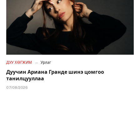
ДУУ ХӨГЖИМ
Урлаг
Дуучин Ариана Гранде шинэ цомгоо
танилцууллаа
07/08/2026