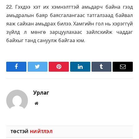
22. Гэхдээ хэт их хэмнэлттэй амьдарч байна гээд
амьдралын баяр баясгалангаас татгалзаад байвал
яаж сайхан амьдрах билээ. Хамгийн гол нь хэрэггүй
зүйлд л мөнгө зарцуулахаас зайлсхийж чаддаг
байхыг танд сануулж байгаа юм.
Facebook
Twitter
Pinterest
LinkedIn
Tumblr
Имэйл
Урлаг
Вэбсайт
ТӨСТЭЙ
НИЙТЛЭЛ