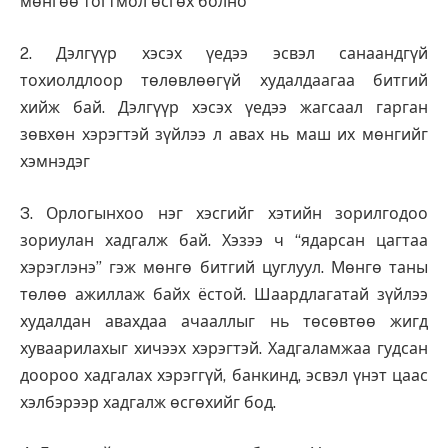
мөнгөө тогтмол өсгөх болно
2. Дэлгүүр хэсэх үедээ эсвэл санаандгүй
тохиолдлоор төлөвлөөгүй худалдаагаа битгий
хийж бай. Дэлгүүр хэсэх үедээ жагсаал гарган
зөвхөн хэрэгтэй зүйлээ л авах нь маш их мөнгийг
хэмнэдэг
3. Орлогынхоо нэг хэсгийг хэтийн зорилгодоо
зориулан хадгалж бай. Хэзээ ч “ядарсан цагтаа
хэрэглэнэ” гэж мөнгө битгий цуглуул. Мөнгө таны
төлөө ажиллаж байх ёстой. Шаардлагатай зүйлээ
худалдан авахдаа ачааллыг нь төсөвтөө жигд
хуваарилахыг хичээх хэрэгтэй. Хадгаламжаа гудсан
доороо хадгалах хэрэггүй, банкинд, эсвэл үнэт цаас
хэлбэрээр хадгалж өсгөхийг бод.