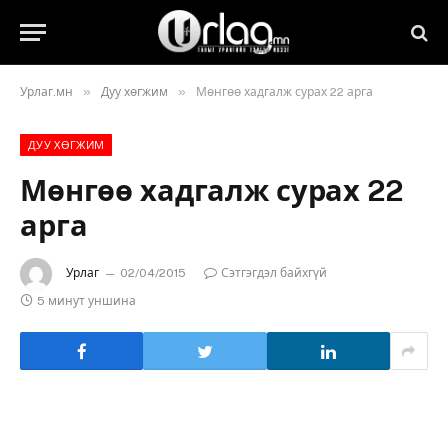
»
»
Урлаг.мн
Дуу хөгжим
Мөнгөө хадгалж сурах 22 арга
ДУУ ХӨГЖИМ
Мөнгөө хадгалж сурах 22
арга
Урлаг
02/04/2015
Сэтгэгдэл байхгүй
5 минут уншина