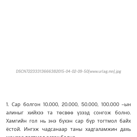
DSCN72233313666382015-04-02-09-50[www.urlag.mn].jpg
1. Сар болгон 10.000, 20.000, 50.000, 100.000 –ын
алиныг хийхээ та төсвөө үзээд сонгож болно.
Хамгийн гол нь энэ бүхэн сар бүр тогтмол байх
ёстой. Ингэж чадсанаар таны хадгаламжин дахь