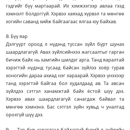
гэдгийг бүү мартаарай. Их хэмжээгээр авлаа гээд
хэмнэлт болдоггүй. Хэрвээ хаяхад хүрвэл та мөнгөө
хогийн саванд хийж байгаагаас ялгаа юу байхав.
8. Бүү яар
Дэлгүүрт ороод л нүдэнд туссан зүйл бүрт шунах
шаардлагагүй. Авах зүйлсийнхээ жагсаалтыг гарган
бичиж байх нь хамгийн шилдэг арга. Танд яаралтай
хэрэгтэй нүдэнд тусаад байсан зүйлээ хоёр гурав
хоногийн дараа ахиад нэг хараарай. Хэрвээ үнэхээр
танд хэрэгтэй байгаа бол худалдаад ав. Та авсан
зүйлдээ сэтгэл ханамжтай байх ёстой шүү дээ.
Хэрвээ авах шаардлагагүй санагдаж байвал та
мөнгөө хэмнэнэ. Бас сэтгэл зүйн хувьд ч уналтад
орохгүй шүү дээ.
9. Тэр бүр хэрэглээд байдаггүй бүхий л зүйлийн