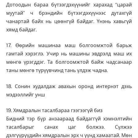
Дотоодын бараа бүтээгдэхүүнийг харахад “царай
муутай” ч брэндийн бүтээгдэхүүнээс дутахгүй
чанартай байх нь цөөнгүй байдаг. Үнэнь хавьгүй
хямд байдаг.
17. Өөрийн машинаа маш болгоомжтой барьж
гамтай хэрэглэ. Учир нь машины эвдрэлд маш их
мөнгө үрэгддэг. Та болгоомжтой байж чадсанаар
таны мөнгө түрүүвчинд тань үлдэж чадна.
18. Сонин худалдаж авахын оронд интернэт дэхь
мэдээллийг унш
19. Хямдралын тасалбараа гээгээгүй биз
Бидний тэр бүр анзаараад байдаггүй хэмнэлтийн
тасалбарыг санах цаг болжээ. Сүлжээ
дэлгүүрүүдийн хямдралын эрх ч үүнд хамаатай. Мөн