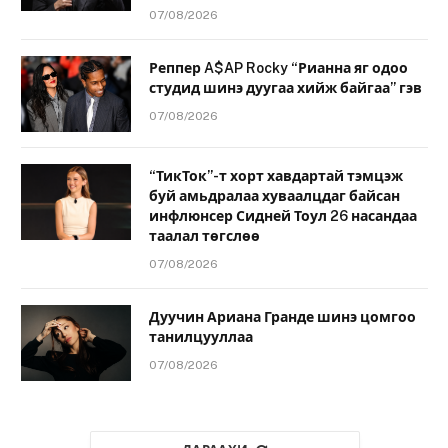
07/08/2026
Реппер A$AP Rocky “Рианна яг одоо
студид шинэ дуугаа хийж байгаа” гэв
07/08/2026
“ТикТок”-т хорт хавдартай тэмцэж
буй амьдралаа хуваалцдаг байсан
инфлюнсер Сидней Тоул 26 насандаа
таалал төгслөө
07/08/2026
Дуучин Ариана Гранде шинэ цомгоо
танилцууллаа
07/08/2026