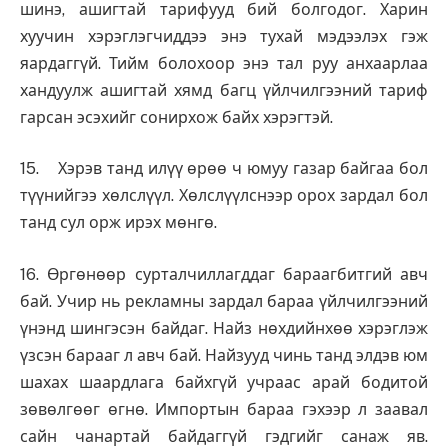
шинэ, ашигтай тарифууд бий болгодог. Харин
хуучин хэрэглэгчиддээ энэ тухай мэдээлэх гэж
яардаггүй. Тийм болохоор энэ тал руу анхаарлаа
хандуулж ашигтай хямд багц үйлчилгээний тариф
гарсан эсэхийг сонирхож байх хэрэгтэй.
15. Хэрэв танд илүү өрөө ч юмуу газар байгаа бол
түүнийгээ хөлслүүл. Хөлслүүлснээр орох зардал бол
танд сул орж ирэх мөнгө.
16. Өргөнөөр сурталчиллагддаг бараагбитгий авч
бай. Учир нь рекламны зардал бараа үйлчилгээний
үнэнд шингэсэн байдаг. Найз нөхдийнхөө хэрэглэж
үзсэн барааг л авч бай. Найзууд чинь танд элдэв юм
шахах шаардлага байхгүй учраас арай бодитой
зөвөлгөөг өгнө. Импортын бараа гэхээр л заавал
сайн чанартай байдаггүй гэдгийг санаж яв.