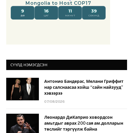
СҮҮЛД НЭМЭГДСЭН
Антонио Бандерас, Мелани Гриффит
нар салснаасаа хойш “сайн найзууд”
хэвээрээ
07/08/2026
Леонардо ДиКаприо ховордсон
амьтдыг аврах 200 сая ам.долларын
төслийг тэргүүлж байна