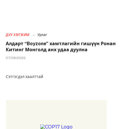
ДУУ ХӨГЖИМ
Урлаг
Алдарт “Boyzone” хамтлагийн гишүүн Ронан
Китинг Монголд анх удаа дуулна
07/08/2026
Сэтгэгдэл хаалттай