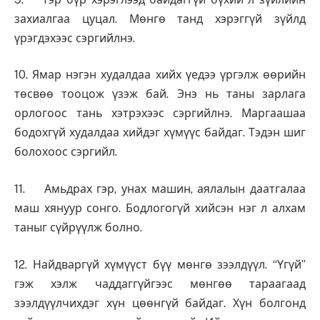
захиалгаа цуцал. Мөнгө танд хэрэггүй зүйлд
үрэгдэхээс сэргийлнэ.
10. Ямар нэгэн худалдаа хийх үедээ үргэлж өөрийн
төсвөө тооцож үзэж бай. Энэ нь таны зарлага
орлогоос тань хэтрэхээс сэргийлнэ. Маргаашаа
бодохгүй худалдаа хийдэг хүмүүс байдаг. Тэдэн шиг
болохоос сэргийл.
11. Амьдрах гэр, унах машин, аялалын даатгалаа
маш хянуур сонго. Бодлогогүй хийсэн нэг л алхам
таныг сүйрүүлж болно.
12. Найдваргүй хүмүүст бүү мөнгө зээлдүүл. “Үгүй”
гэж хэлж чаддаггүйгээс мөнгөө тараагаад
зээлдүүлчихдэг хүн цөөнгүй байдаг. Хүн болгонд