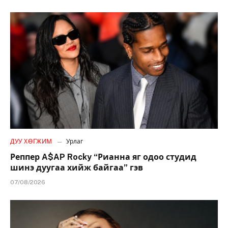
ДУУ ХӨГЖИМ
Урлаг
Реппер A$AP Rocky “Рианна яг одоо студид
шинэ дуугаа хийж байгаа” гэв
07/08/2026