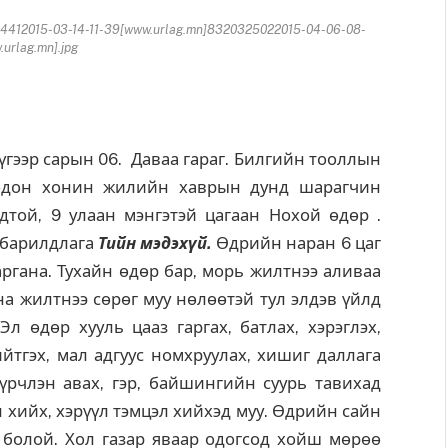
4412015-03-14-11-39[www.urlag.mn]8320325022015-04-06-08-
urlag.mn].jpg
гээр сарын 06. Даваа гараг. Билгийн тооллын
модон хонин жилийн хаврын дунд шарагчин
одтой, 9 улаан мэнгэтэй цагаан Нохой өдөр .
барилдлага
Тийн мэдэхүй
.
Өдрийн наран 6 цаг
аргана. Тухайн өдөр бар, морь жилтнээ аливаа
ана жилтнээ сөрөг муу нөлөөтэй тул элдэв үйлд
л өдөр хууль цааз гаргах, батлах, хэрэглэх,
йтгэх, мал адгуус номхруулах, хишиг даллага
д үрчлэн авах, гэр, байшингийн суурь тавихад
л хийх, хэрүүл тэмцэл хийхэд муу. Өдрийн сайн
ай болой. Хол газар яваар одогсод хойш мөрөө