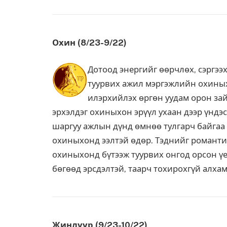
Охин (8/23-9/22)
Дотоод энергийг өөрчлөх, сэргээх
туурвих ажил мэргэжлийн охины
илэрхийлэх өргөн уудам орон за
эрхэлдэг охиныхон эрүүл ухаан дээр үндэс
шаргуу ажлын дүнд өмнөө тулгарч байгаа 
охиныхонд ээлтэй өдөр. Тэднийг романтик
охиныхонд бүтээж туурвих онгод орсон үе
бөгөөд эрсдэлтэй, таарч тохирохгүй алхам
Жинлүүр (9/23-10/22)