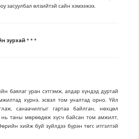
уюу засуулбал өлзийтэй сайн хэмээжээ.
йн зурхай * * *
ийн баялаг уран сэтгэмж, алдар хүндэд дуртай
мжилтад хүрнэ, эсвэл том уналтад орно. Үйл
лаж, санаачилгыг гартаа байлган, нөхцөл
 нь таны мөрөөдөж хүсч байсан том амжилт,
Өөрийн хийж буй зуйлдээ бүрэн төгс итгэлтэй