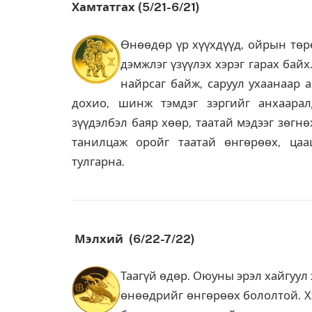
Хамтатгах (5/21-6/21)
Өнөөдөр үр хүүхдүүд, ойрын төр
дэмжлэг үзүүлэх хэрэг гарах байх
найрсаг байж, саруул ухаанаар 
дохио, шинж тэмдэг зэргийг анхаарал
зүүдэлбэл баяр хөөр, таатай мэдээг зөгн
танилцаж оройг таатай өнгөрөөх, ца
тулгарна.
Мэлхий (6/22-7/22)
Таагүй өдөр. Оюуны эрэл хайгуул
өнөөдрийг өнгөрөөх бололтой. Хэ