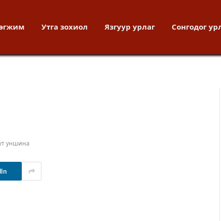
хөгжим
Утга зохиол
Язгуур урлаг
Сонгодог ур
ут уншина
dIn