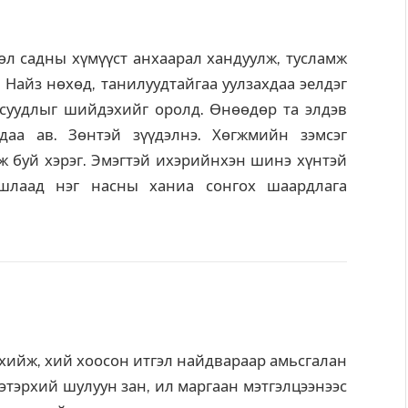
өл садны хүмүүст анхаарал хандуулж, тусламж
. Найз нөхөд, танилуудтайгаа уулзахдаа эелдэг
асуудлыг шийдэхийг оролд. Өнөөдөр та элдэв
даа ав. Зөнтэй зүүдэлнэ. Хөгжмийн зэмсэг
өж буй хэрэг. Эмэгтэй ихэрийнхэн шинэ хүнтэй
ашлаад нэг насны ханиа сонгох шаардлага
 хийж, хий хоосон итгэл найдвараар амьсгалан
тэрхий шулуун зан, ил маргаан мэтгэлцээнээс