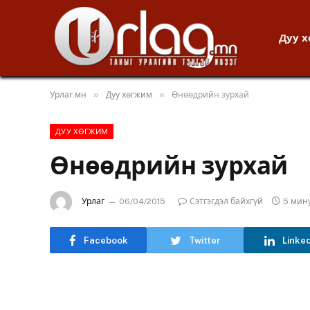
Дуу 
»
»
Урлаг.мн
Дуу хөгжим
Өнөөдрийн зурхай
ДУУ ХӨГЖИМ
Өнөөдрийн зурхай
Урлаг
06/04/2015
Сэтгэгдэл байхгүй
5 мин
Facebook
Twitter
Linke