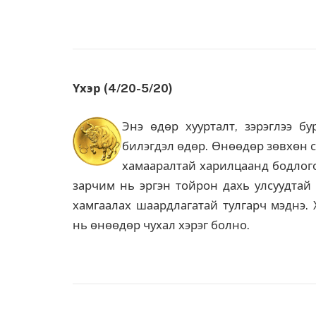
Үхэр (4/20-5/20)
Энэ өдөр хуурталт, зэрэглээ б
билэгдэл өдөр. Өнөөдөр зөвхөн с
хамааралтай харилцаанд бодлого
зарчим нь эргэн тойрон дахь улсуудтай
хамгаалах шаардлагатай тулгарч мэднэ. 
нь өнөөдөр чухал хэрэг болно.