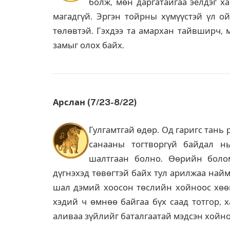
болж, мөн даргатайгаа эелдэг х
магадгүй. Эргэн тойрны хүмүүстэй үл ой
төлөвтэй. Гэхдээ та амархан тайвширч, 
замыг олох байх.
Арслан (7/23-8/22)
Гулгамтгай өдөр. Од гаригс тань 
санааны тогтворгүй байдал н
шалтгаан болно. Өөрийн болом
дүгнэхэд төвөгтэй байх тул арилжаа най
шал дэмий хоосон төслийн хойноос хөөц
хэдий ч өмнөө байгаа бүх саад тотгор, 
аливаа зүйлийг баталгаатай мэдсэн хойн