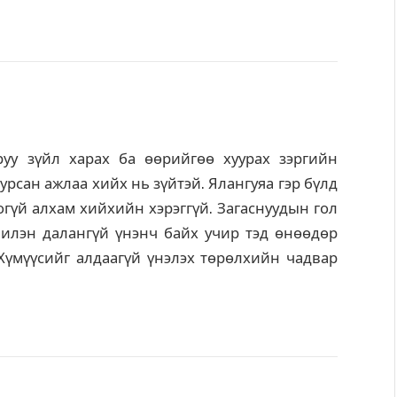
уруу зүйл харах ба өөрийгөө хуурах зэргийн
урсан ажлаа хийх нь зүйтэй. Ялангуяа гэр бүлд
гүй алхам хийхийн хэрэггүй. Загаснуудын гол
 илэн далангүй үнэнч байх учир тэд өнөөдөр
Хүмүүсийг алдаагүй үнэлэх төрөлхийн чадвар