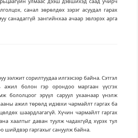
арьцаагүйн улмаас дээш дэвшихэд саад учирч
лголцох, санал зөрөлдөх зэрэг асуудал гарах
муу санадаггүй зангийнхаа ачаар эвлэрэх арга
руу ээлжит сорилтуудаа илгээсээр байна. Сэтгэл
ь ажил болон гэр орондоо маргаан үүсгэх
ж бололцоог эрүүл саруул ухаанаар үнэлж
мааны ажил төрөлд идэвхи чармайлт гаргах ба
өлдөх шаардлагагүй. Хүчин чармайлт гаргах
хана хаалтыг даван туулж чадахгүйд хүрэх тул
оо шийдвэр гаргахыг сануулж байна.