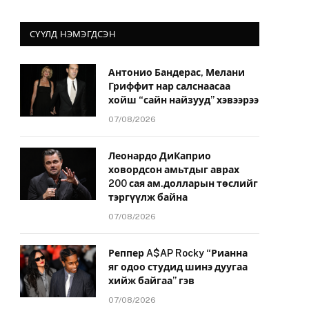
СҮҮЛД НЭМЭГДСЭН
Антонио Бандерас, Мелани
Гриффит нар салснаасаа
хойш “сайн найзууд” хэвээрээ
07/08/2026
Леонардо ДиКаприо
ховордсон амьтдыг аврах
200 сая ам.долларын төслийг
тэргүүлж байна
07/08/2026
Реппер A$AP Rocky “Рианна
яг одоо студид шинэ дуугаа
хийж байгаа” гэв
07/08/2026