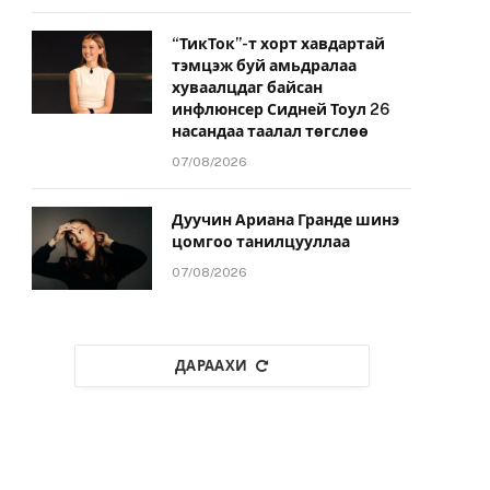
“ТикТок”-т хорт хавдартай
тэмцэж буй амьдралаа
хуваалцдаг байсан
инфлюнсер Сидней Тоул 26
насандаа таалал төгслөө
07/08/2026
Дуучин Ариана Гранде шинэ
цомгоо танилцууллаа
07/08/2026
ДАРААХИ