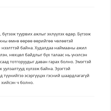
, бүтээж туурвих ажлыг эхлүүлэх өдөр. Бүтээж
хны өмнө өөрөө өөрийгөө чөлөөтэй
й нээлттэй байна. Худалдаа наймааны ажил
лэн, нөхцөл байдлыг бүх талаас нь үнэлсэн
саад тотгоруудыг даван гарах болно. Эмэгтэй
 уулзалтууд хүлээж байна. Эрэгтэй
д түүнийгээ эсэргүүцэх гэсний шаардлагагүй
 хийсэн ч болно.