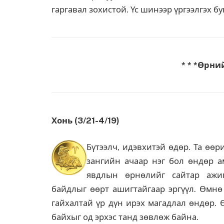
гаргавал зохистой. Үс шинээр үргээлгэх б
* * *Өрни
Хонь (3/21-4/19)
Бүтээлч, идэвхитэй өдөр. Та өөр
зангийн ачаар нэг бол өндөр а
явдлын өрнөлийг сайтар ажиг
байдлыг өөрт ашигтайгаар эргүүл. Өмнө
гайхалтай үр дүн ирэх магадлал өндөр. 
байхыг од эрхэс танд зөвлөж байна.