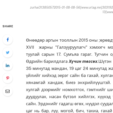
zurhai313850572015-01-08-08-56[www.urlag.mn]303192
13[www.
SHARE
Өнөөдөр аргын тооллын 2015 оны ;өрөвдү
XVII жарны "Галзууруулагч" хэмээгч 
туулай сарын 17. Сумъяа гараг. Тугчин 
Өдрийн барилдлага
Хүчин төгсөх
.
Шүтэн 
35 минутад мандан, 19 цаг 24 минутад ж
үйлийг хийхэд эерэг сайн ба гахай, хулг
хянамгай хандаж, биеэ энхрийлүүштэй. Э
хулгай дээрмийг номхотгох, гэмтнийг ши
дуудуулах, насан бүтээл хийлгэх, хүүхэ
сайн. Эрдэнийг гадагш өгөх, нүүдэл сууда
цаг нь бар, луу, могой, бич, тахиа, гах