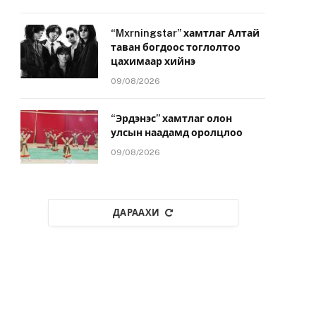
“Mxrningstar” хамтлаг Алтай
таван богдоос тоглолтоо
цахимаар хийнэ
09/08/2026
“Эрдэнэс” хамтлаг олон
улсын наадамд оролцлоо
09/08/2026
ДАРААХИ