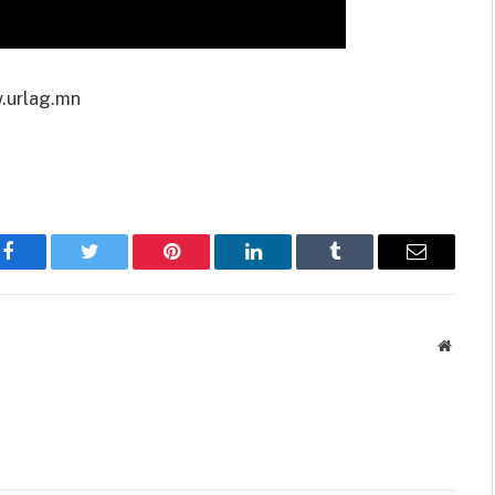
urlag.mn
Facebook
Twitter
Pinterest
LinkedIn
Tumblr
Имэйл
Вэбса