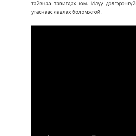
тайзнаа тавигдах юм.
Илүү дэлгэрэнгү
утаснаас лавлах боломжтой.