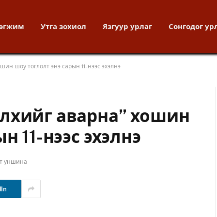
хөгжим
Утга зохиол
Язгуур урлаг
Сонгодог ур
шин шоу тоглолт энэ сарын 11-нээс эхэлнэ
лхийг аварна” хошин
н 11-нээс эхэлнэ
ут уншина
dIn