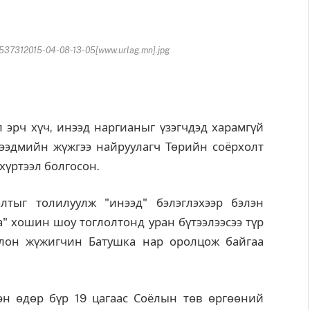
7312015-04-08-13-05[www.urlag.mn].jpg
рч хүч, инээд наргианыг үзэгчдэд харамгүй
нээдмийн жүжгээ найруулагч Төрийн соёрхолт
хүртээл болгосон.
ыг толилуулж "инээд" бэлэглэхээр бэлэн
" хошин шоу тоглолтонд уран бүтээлээсээ түр
лон жүжигчин Батушка нар оролцож байгаа
лэн өдөр бүр 19 цагаас Соёлын төв өргөөний