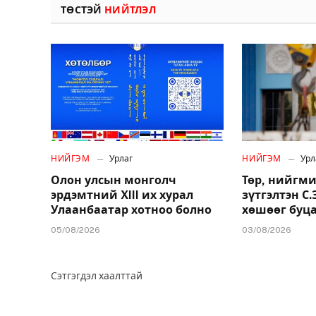
ТӨСТЭЙ
НИЙТЛЭЛ
НИЙГЭМ
Урлаг
НИЙГЭМ
Урл
Олон улсын монголч
Төр, нийгми
эрдэмтний XIII их хурал
зүтгэлтэн С
Улаанбаатар хотноо болно
хөшөөг буц
05/08/2026
03/08/2026
Сэтгэгдэл хаалттай