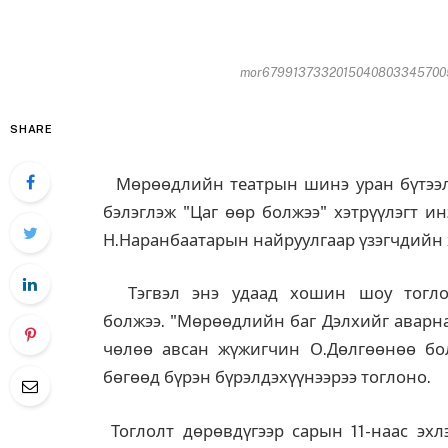
mor679913733201504080334570053
SHARE
Мөрөөдлийн театрын шинэ уран бүтээл э
бэлэглэж "Цаг өөр болжээ" хэтрүүлэгт и
Н.Наранбаатарын найруулгаар үзэгчдийн 
Тэгвэл энэ удаад хошин шоу тоглолт
болжээ. "Мөрөөдлийн баг Дэлхийг аварна
чөлөө авсан жүжигчин О.Дөлгөөнөө бо
бөгөөд бүрэн бүрэлдэхүүнээрээ тоглоно.
Тоглолт дөрөвдүгээр сарын 11-наас эх