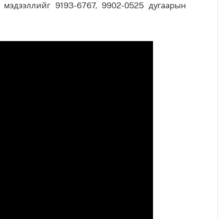
й мэдээллийг 9193-6767, 9902-0525 дугаарын