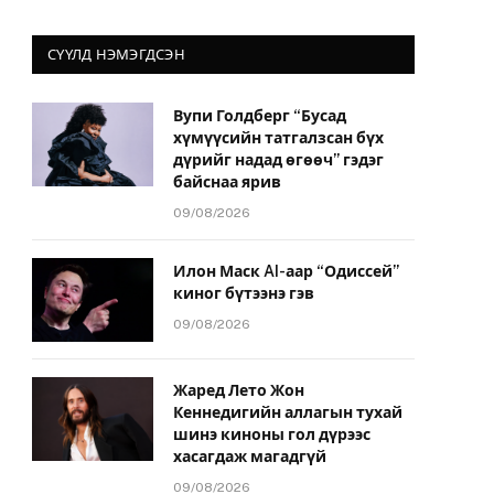
СҮҮЛД НЭМЭГДСЭН
Вупи Голдберг “Бусад
хүмүүсийн татгалзсан бүх
дүрийг надад өгөөч” гэдэг
байснаа ярив
09/08/2026
Илон Маск AI-аар “Одиссей”
киног бүтээнэ гэв
09/08/2026
Жаред Лето Жон
Кеннедигийн аллагын тухай
шинэ киноны гол дүрээс
хасагдаж магадгүй
09/08/2026