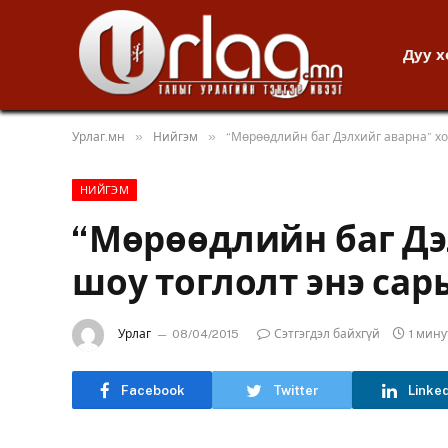
Дуу 
»
»
Урлаг.мн
Нийгэм
“Мөрөөдлийн баг Дэлхийг аварна” хо
НИЙГЭМ
“Мөрөөдлийн баг Дэ
шоу тоглолт энэ сары
Урлаг
08/04/2015
Сэтгэгдэл байхгүй
1 мин
Facebook
Twitter
Linke