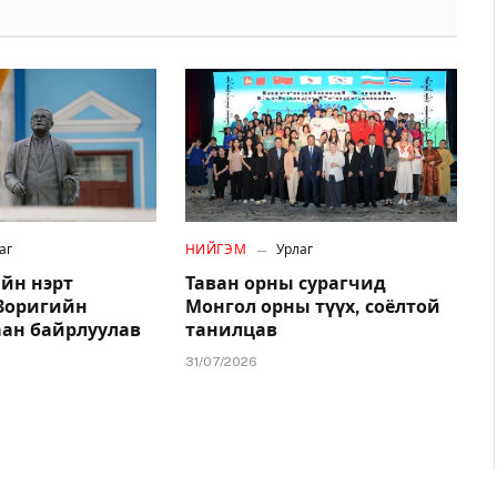
аг
НИЙГЭМ
Урлаг
йн нэрт
Таван орны сурагчид
.Зоригийн
Монгол орны түүх, соёлтой
аан байрлуулав
танилцав
31/07/2026