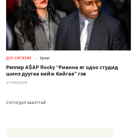
ДУУ ХӨГЖИМ
Урлаг
Реппер A$AP Rocky “Рианна яг одоо студид
шинэ дуугаа хийж байгаа” гэв
07/08/2026
Сэтгэгдэл хаалттай