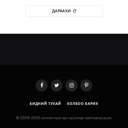
ДАРААХИ
Facebook
Twitter
Instagram
Pinterest
БИДНИЙ ТУХАЙ
ХОЛБОО БАРИХ
© 2009-2026 зохиогчын эрх хуулиар хамгаалагдсан.