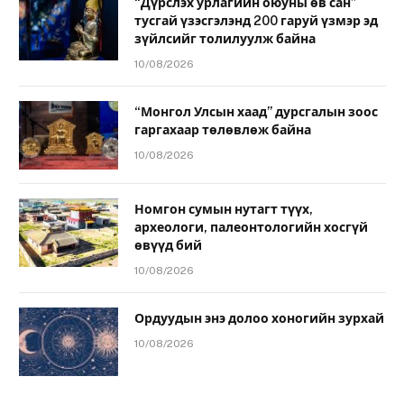
“Дүрслэх урлагийн оюуны өв сан”
тусгай үзэсгэлэнд 200 гаруй үзмэр эд
зүйлсийг толилуулж байна
10/08/2026
“Монгол Улсын хаад” дурсгалын зоос
гаргахаар төлөвлөж байна
10/08/2026
Номгон сумын нутагт түүх,
археологи, палеонтологийн хосгүй
өвүүд бий
10/08/2026
Ордуудын энэ долоо хоногийн зурхай
10/08/2026