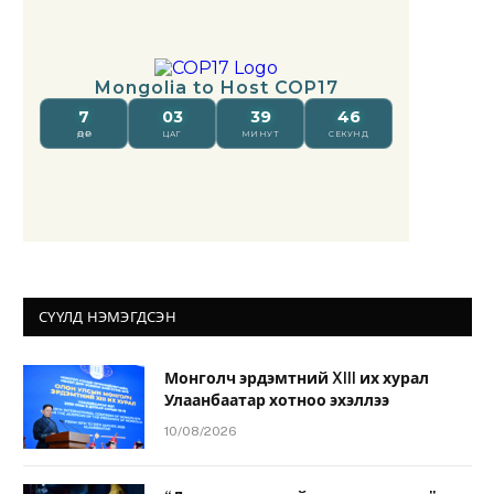
СҮҮЛД НЭМЭГДСЭН
Монголч эрдэмтний XIII их хурал
Улаанбаатар хотноо эхэллээ
10/08/2026