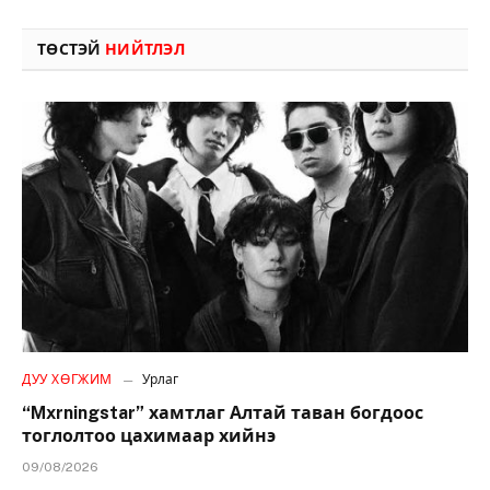
ТӨСТЭЙ
НИЙТЛЭЛ
ДУУ ХӨГЖИМ
Урлаг
“Mxrningstar” хамтлаг Алтай таван богдоос
тоглолтоо цахимаар хийнэ
09/08/2026