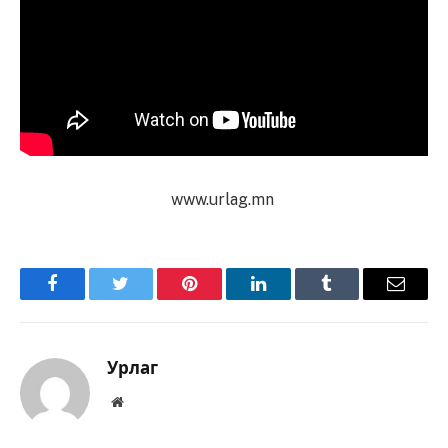
www.urlag.mn
Facebook
Twitter
Pinterest
LinkedIn
Tumblr
Имэйл
Урлаг
Вэбсайт