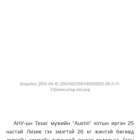
Snapshot_2015-04-10_2053162399348302015-04-11-11-
53[www.urlag.mn].png
АНУ-ын Техас мужийн “Austin” хотын иргэн 25
настай Лизие гэх эмэгтэй 26 кг жинтэй бөгөөд