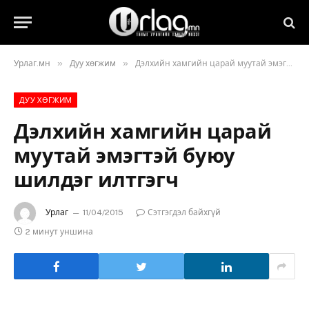
»
»
Урлаг.мн
Дуу хөгжим
Дэлхийн хамгийн царай муутай эмэгтэй буюу шилдэг илтгэгч
ДУУ ХӨГЖИМ
Дэлхийн хамгийн царай
муутай эмэгтэй буюу
шилдэг илтгэгч
Урлаг
11/04/2015
Сэтгэгдэл байхгүй
2 минут уншина