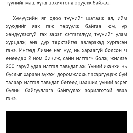
түүнийг маш хүнд цохилтонд оруулж байжээ.
Хүмүүсийн яг одоо түүнийг шатааж ал, ийм
хүүхдийг яах гэж төрүүлж байгаа юм, үр
хөндүүлэхгүй гэх зэрэг сэтгэгдлүүд түүнийг улам
хурцалж, энэ дүр төрхтэйгээ эвлэрэхэд хүргэсэн
гэнэ. Ингээд Лизие нэг нүд нь хараагүй болсон ч
өнөөдөр 2 ном бичиж, сайн илтгэгч болж, жилдээ
200 гаруй удаа илтгэл тавьдаг аж. Үүний ихэнхи нь
бусдыг хараан зүхэж, доромжлохыг эсэргүүцэж буй
талаар илтгэл тавьдаг бөгөөд цаашид үүний эсрэг
буяны байгууллага байгуулах зорилготой яваа
гэнэ.