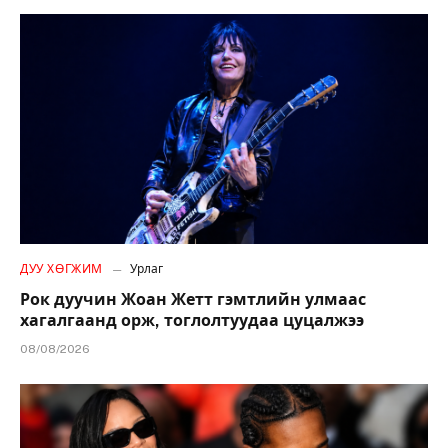
ДУУ ХӨГЖИМ
Урлаг
Рок дуучин Жоан Жетт гэмтлийн улмаас
хагалгаанд орж, тоглолтуудаа цуцалжээ
08/08/2026