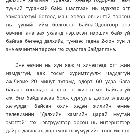
дэлхийн хамгийн туранхай хүнээр тодорчээ. Гэвч
түүний туранхай байх шалтгаан нь идэхээс огт
хамаарахгүй бөгөөд маш ховор өвчинтэй төрсөн
нь түүнийг ийм болгосон байна.Одоогоор энэ
өвчинг анагаах ухаанд нэрлэсэн нэршил байхгүй
байгаа бөгөөд дэлхийд түүнээс гадна 2-хон хүн л
энэ өвчинтэй төрсөн гэх судалгаа байдаг гэнэ.
Энэ өвчин нь хүн яаж ч хичээгээд огт жин
нэмдэггүй, өөх тосыг хуримтлуулж чаддаггүй
аж.Лизие 20 минут тутамд өдөрт 60 удаа бага
багаар хоолодог ч хэзээ ч жин нэмж байгаагүй
аж.
Энэ байдлаасаа болж сургууль дээрээ элдвээр
хэлүүлдэг байсан охин хэдэн жилийн өмнө
телевизийн “Дэлхийн хамгийн царай муутай
эмэгтэй” гэх нэвтрүүлгээр орсон нь интернэтээр
дайрч давшлах, доромжлох хүмүүсийн тоог ихсгэж