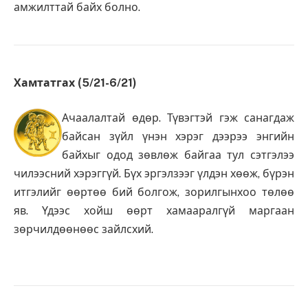
амжилттай байх болно.
Хамтатгах (5/21-6/21)
Ачаалалтай өдөр. Түвэгтэй гэж санагдаж
байсан зүйл үнэн хэрэг дээрээ энгийн
байхыг одод зөвлөж байгаа тул сэтгэлээ
чилээсний хэрэггүй. Бүх эргэлзээг үлдэн хөөж, бүрэн
итгэлийг өөртөө бий болгож, зорилгынхоо төлөө
яв. Үдээс хойш өөрт хамааралгүй маргаан
зөрчилдөөнөөс зайлсхий.