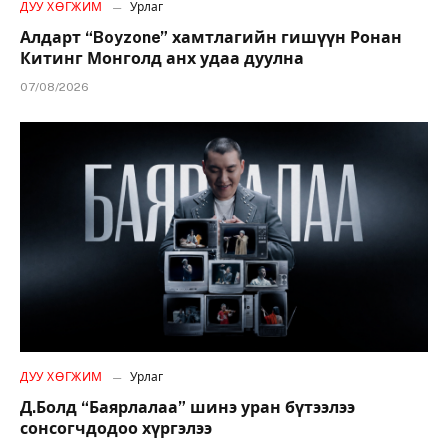
ДУУ ХӨГЖИМ
Урлаг
Алдарт “Boyzone” хамтлагийн гишүүн Ронан
Китинг Монголд анх удаа дуулна
07/08/2026
ДУУ ХӨГЖИМ
Урлаг
Д.Болд “Баярлалаа” шинэ уран бүтээлээ
сонсогчдодоо хүргэлээ