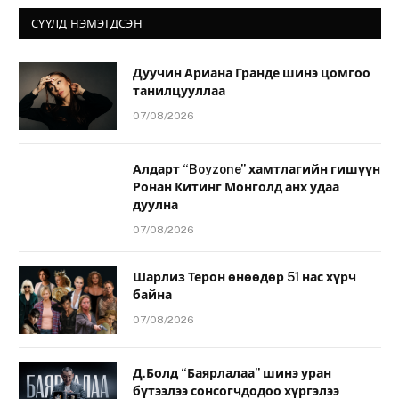
СҮҮЛД НЭМЭГДСЭН
Дуучин Ариана Гранде шинэ цомгоо
танилцууллаа
07/08/2026
Алдарт “Boyzone” хамтлагийн гишүүн
Ронан Китинг Монголд анх удаа
дуулна
07/08/2026
Шарлиз Терон өнөөдөр 51 нас хүрч
байна
07/08/2026
Д.Болд “Баярлалаа” шинэ уран
бүтээлээ сонсогчдодоо хүргэлээ