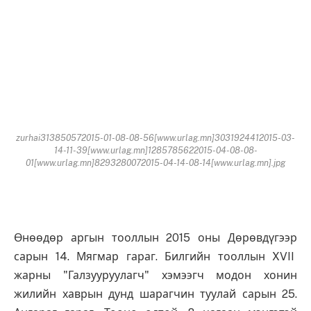
zurhai313850572015-01-08-08-56[www.urlag.mn]3031924412015-03-
14-11-39[www.urlag.mn]1285785622015-04-08-08-
01[www.urlag.mn]8293280072015-04-14-08-14[www.urlag.mn].jpg
Өнөөдөр аргын тооллын 2015 оны Дөрөвдүгээр
сарын 14. Мягмар гараг. Билгийн тооллын XVII
жарны "Галзууруулагч" хэмээгч модон хонин
жилийн хаврын дунд шарагчин туулай сарын 25.