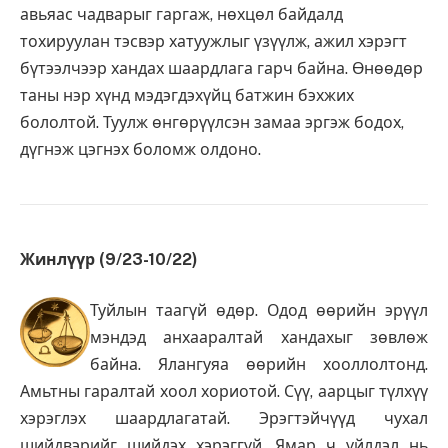
авьяас чадварыг гаргаж, нөхцөл байдалд
тохируулан тэсвэр хатуужлыг үзүүлж, ажил хэрэгт
бүтээлчээр хандах шаардлага гарч байна. Өнөөдөр
таны нэр хүнд мэдэгдэхүйц батжин бэхжих
бололтой. Туулж өнгөрүүлсэн замаа эргэж бодох,
дүгнэж цэгнэх боломж олдоно.
Жинлүүр (9/23-10/22)
Туйлын таагүй өдөр. Одод өөрийн эрүүл
мэндэд анхааралтай хандахыг зөвлөж
байна. Ялангуяа өөрийн хооллолтонд.
Амьтны гаралтай хоол хориотой. Сүү, аарцыг түлхүү
хэрэглэх шаардлагатай. Эрэгтэйчүүд чухал
шийдвэрийг шийдэх хэрэггүй. Ямар ч үйлдэл нь