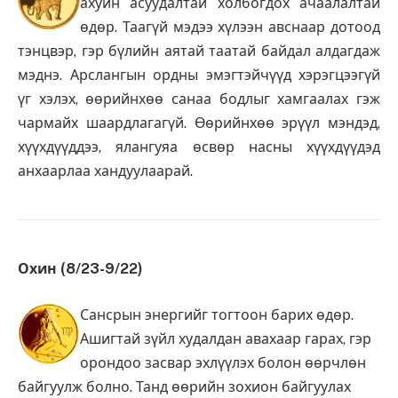
ахуйн асуудалтай холбогдох ачаалалтай
өдөр. Таагүй мэдээ хүлээн авснаар дотоод
тэнцвэр, гэр бүлийн аятай таатай байдал алдагдаж
мэднэ. Арслангын ордны эмэгтэйчүүд хэрэгцээгүй
үг хэлэх, өөрийнхөө санаа бодлыг хамгаалах гэж
чармайх шаардлагагүй. Өөрийнхөө эрүүл мэндэд,
хүүхдүүддээ, ялангуяа өсвөр насны хүүхдүүдэд
анхаарлаа хандуулаарай.
Охин (8/23-9/22)
Сансрын энергийг тогтоон барих өдөр.
Ашигтай зүйл худалдан авахаар гарах, гэр
орондоо засвар эхлүүлэх болон өөрчлөн
байгуулж болно. Танд өөрийн зохион байгуулах