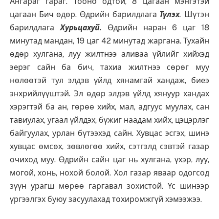
Ангараг гараг. Тооно одтой, 8 цагаан мэнгэтэй
цагаан Бич өдөр. Өдрийн барилдлага
Түлэх
.
Шүтэн
барилдлага
Хурьцахуй
.
Өдрийн наран 6 цаг 18
минутад мандан, 19 цаг 42 минутад жаргана. Тухайн
өдөр хулгана, луу жилтнээ аливаа үйлийг хийхэд
эерэг сайн ба бич, тахиа жилтнээ сөрөг муу
нөлөөтэй тул элдэв үйлд хянамгай хандаж, биеэ
энхрийлүүштэй. Эл өдөр элдэв үйлд хянуур хандах
хэрэгтэй ба ан, гөрөө хийх, мал, адгуус муулах, сан
тавиулах, угаал үйлдэх, бүжиг наадам хийх, цэцэрлэг
байгуулах, урлан бүтээхэд сайн. Хувцас эсгэх, шинэ
хувцас өмсөх, зөвлөгөө хийх, сэтгэлд сэвтэй газар
очиход муу. Өдрийн сайн цаг нь хулгана, үхэр, луу,
могой, хонь, нохой болой. Хол газар яваар одогсод
зүүн урагш мөрөө гаргавал зохистой. Үс шинээр
үргээлгэх буюу засуулахад тохиромжгүй хэмээжээ.