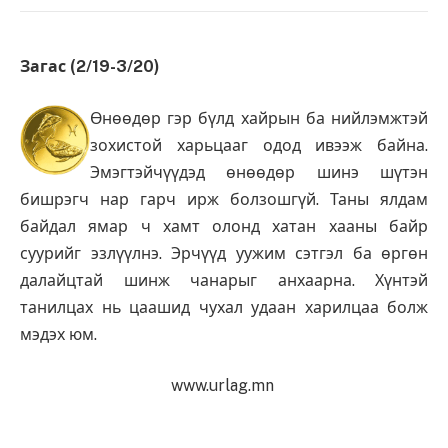
Загас (2/19-3/20)
Өнөөдөр гэр бүлд хайрын ба нийлэмжтэй
зохистой харьцааг одод ивээж байна.
Эмэгтэйчүүдэд өнөөдөр шинэ шүтэн
бишрэгч нар гарч ирж болзошгүй. Таны ялдам
байдал ямар ч хамт олонд хатан хааны байр
суурийг эзлүүлнэ. Эрчүүд уужим сэтгэл ба өргөн
далайцтай шинж чанарыг анхаарна. Хүнтэй
танилцах нь цаашид чухал удаан харилцаа болж
мэдэх юм.
www.urlag.mn