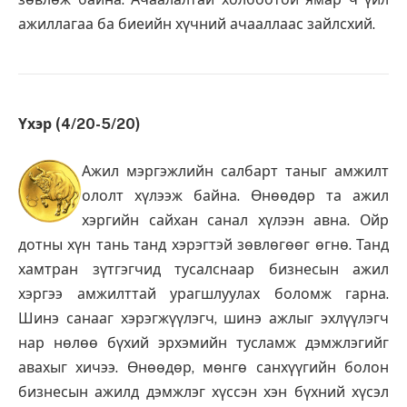
ажиллагаа ба биеийн хүчний ачааллаас зайлсхий.
Үхэр (4/20-5/20)
Ажил мэргэжлийн салбарт таныг амжилт
ололт хүлээж байна. Өнөөдөр та ажил
хэргийн сайхан санал хүлээн авна. Ойр
дотны хүн тань танд хэрэгтэй зөвлөгөөг өгнө. Танд
хамтран зүтгэгчид тусалснаар бизнесын ажил
хэргээ амжилттай урагшлуулах боломж гарна.
Шинэ санааг хэрэгжүүлэгч, шинэ ажлыг эхлүүлэгч
нар нөлөө бүхий эрхэмийн тусламж дэмжлэгийг
авахыг хичээ. Өнөөдөр, мөнгө санхүүгийн болон
бизнесын ажилд дэмжлэг хүссэн хэн бүхний хүсэл