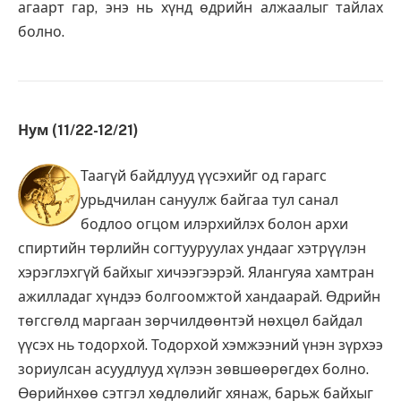
агаарт гар, энэ нь хүнд өдрийн алжаалыг тайлах
болно.
Нум (11/22-12/21)
Таагүй байдлууд үүсэхийг од гарагс
урьдчилан сануулж байгаа тул санал
бодлоо огцом илэрхийлэх болон архи
спиртийн төрлийн согтууруулах ундааг хэтрүүлэн
хэрэглэхгүй байхыг хичээгээрэй. Ялангуяа хамтран
ажилладаг хүндээ болгоомжтой хандаарай. Өдрийн
төгсгөлд маргаан зөрчилдөөнтэй нөхцөл байдал
үүсэх нь тодорхой. Тодорхой хэмжээний үнэн зүрхээ
зориулсан асуудлууд хүлээн зөвшөөрөгдөх болно.
Өөрийнхөө сэтгэл хөдлөлийг хянаж, барьж байхыг