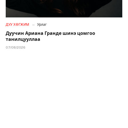
ДУУ ХӨГЖИМ
Урлаг
Дуучин Ариана Гранде шинэ цомгоо
танилцууллаа
07/08/2026