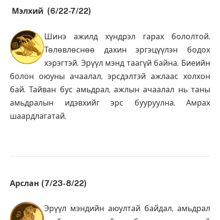
Мэлхий (6/22-7/22)
Шинэ ажилд хүндрэл гарах бололтой.
Төлөвлөснөө дахин эргэцүүлэн бодох
хэрэгтэй. Эрүүл мэнд таагүй байна. Биеийн
болон оюуны ачаалал, эрсдэлтэй ажлаас холхон
бай. Тайван бус амьдрал, ажлын ачаалал нь таны
амьдралын идэвхийг эрс бууруулна. Амрах
шаардлагатай.
Арслан (7/23-8/22)
Эрүүл мэндийн аюултай байдал, амьдрал