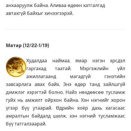
анхааруулж байна. Аливаа өдөөн хатгалгад
автахгүй байхыг хичээгээрэй.
Матар (12/22-1/19)
Худалдаа наймаа, ямар нэгэн эрсдэл
гаргахад таатай. Мэргэжлийн үйл
ажиллагаанд магадгүй гэнэтийн
завсарлага авах байх. Энэ өдөр танд зайлшгүй
дэмжлэг хэрэгтэй болно. Найз нөхдөөсөө тусламж
гуйх нь амжилт ойрхон байна. Хэн нэгнийг хорон
үгээр бүү утаарай. Өдрийн хоёр дахь хагасаас
амралтын байдалд шилж, хэн нэгний тусламжаас
бүү татгалзаарай.