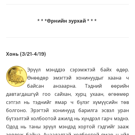
* * *Өрнийн зурхай * * *
Хонь (3/21-4/19)
Эрүүл мэнддээ сэрэмжтэй байх өдөр.
Өнөөдөр эмэгтэй хонинуудыг хаана ч
байсан анзаарна. Тэдний өөрийн
давтагдашгүй гоо сайхан, хурц ухаан, өгөөмөр
сэтгэл нь тэднийг ямар ч бүлэг хүмүүсийн төв
болгоно. Эрэгтэй хонинууд барилга эсвэл уран
бүтээлтэй холбоотой ажилд нь хүндрэл гарч мэднэ.
Одод нь таны эрүүл мэндэд хортой гэдгийг зааж
зөвлөж байна. Ачаалалтай холбоотой ямар ч үйл