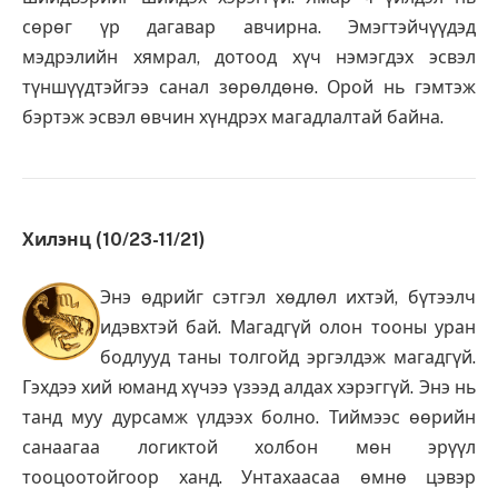
сөрөг үр дагавар авчирна. Эмэгтэйчүүдэд
мэдрэлийн хямрал, дотоод хүч нэмэгдэх эсвэл
түншүүдтэйгээ санал зөрөлдөнө. Орой нь гэмтэж
бэртэж эсвэл өвчин хүндрэх магадлалтай байна.
Хилэнц (10/23-11/21)
Энэ өдрийг сэтгэл хөдлөл ихтэй, бүтээлч
идэвхтэй бай. Магадгүй олон тооны уран
бодлууд таны толгойд эргэлдэж магадгүй.
Гэхдээ хий юманд хүчээ үзээд алдах хэрэггүй. Энэ нь
танд муу дурсамж үлдээх болно. Тиймээс өөрийн
санаагаа логиктой холбон мөн эрүүл
тооцоотойгоор ханд. Унтахаасаа өмнө цэвэр