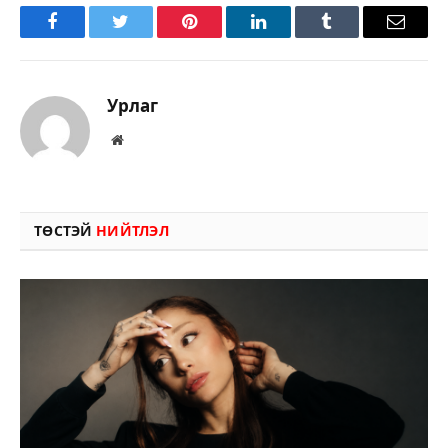
Facebook
Twitter
Pinterest
LinkedIn
Tumblr
Имэйл
Урлаг
Вэбсайт
ТӨСТЭЙ
НИЙТЛЭЛ