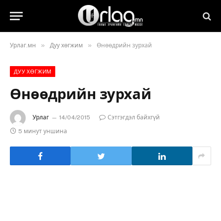
»
»
Урлаг.мн
Дуу хөгжим
Өнөөдрийн зурхай
ДУУ ХӨГЖИМ
Өнөөдрийн зурхай
Урлаг
14/04/2015
Сэтгэгдэл байхгүй
5 минут уншина