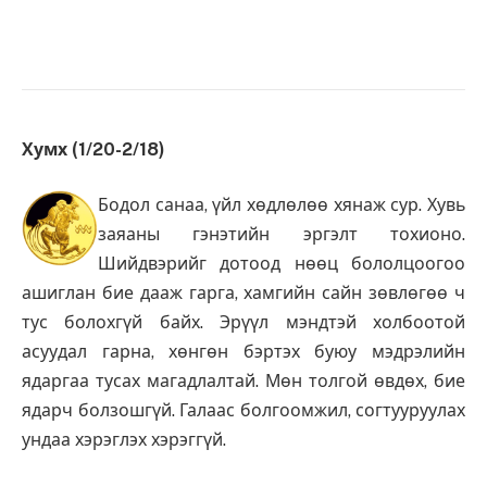
Хумх (1/20-2/18)
Бодол санаа, үйл хөдлөлөө хянаж сур. Хувь
заяаны гэнэтийн эргэлт тохионо.
Шийдвэрийг дотоод нөөц бололцоогоо
ашиглан бие дааж гарга, хамгийн сайн зөвлөгөө ч
тус болохгүй байх. Эрүүл мэндтэй холбоотой
асуудал гарна, хөнгөн бэртэх буюу мэдрэлийн
ядаргаа тусах магадлалтай. Мөн толгой өвдөх, бие
ядарч болзошгүй. Галаас болгоомжил, согтууруулах
ундаа хэрэглэх хэрэггүй.