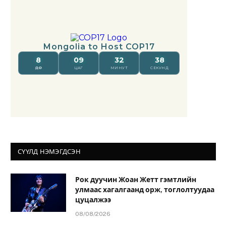
СҮҮЛД НЭМЭГДСЭН
Рок дуучин Жоан Жетт гэмтлийн
улмаас хагалгаанд орж, тоглолтуудаа
цуцалжээ
08/08/2026