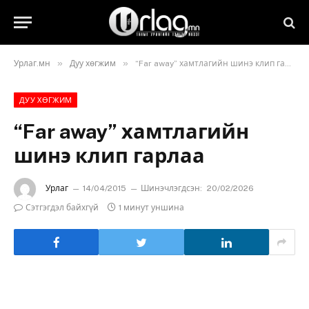
»
»
Урлаг.мн
Дуу хөгжим
“Far away” хамтлагийн шинэ клип гарлаа
ДУУ ХӨГЖИМ
“Far away” хамтлагийн
шинэ клип гарлаа
Урлаг
14/04/2015
Шинэчлэгдсэн:
20/02/2026
Сэтгэгдэл байхгүй
1 минут уншина