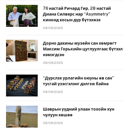
76 настай Ричард Гир, 28 настай
Диана Силверс нар “Asymmetry”
кинонд хосын дүр бүтээжээ
08/08/2026
Дорно дахины музейн сан хөмрөгт
Максим Горькийн цуглуулгаас бүтээл
нэмэгдсэн
08/08/2026
“Дүрслэх урлагийн оюуны өв сан”
тусгай үзэсгэлэнг дэлгэж байна
08/08/2026
Шаврын үүдний улаан тохойн хүн
чулуун хөшөө
08/08/2026