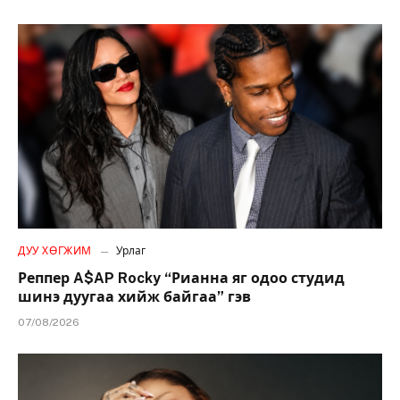
ДУУ ХӨГЖИМ
Урлаг
Реппер A$AP Rocky “Рианна яг одоо студид
шинэ дуугаа хийж байгаа” гэв
07/08/2026