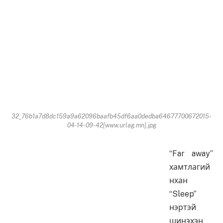
32_76b1a7d8dc159a9a62096baafb45df6aa0dedba64677700672015-
04-14-09-42[www.urlag.mn].jpg
“Far away”
хамтлагий
нхан
“Sleep”
нэртэй
шинэхэн