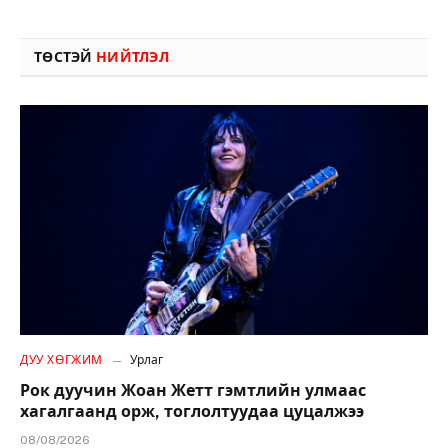
ТӨСТЭЙ
НИЙТЛЭЛ
ДУУ ХӨГЖИМ
Урлаг
Рок дуучин Жоан Жетт гэмтлийн улмаас
хагалгаанд орж, тоглолтуудаа цуцалжээ
08/08/2026