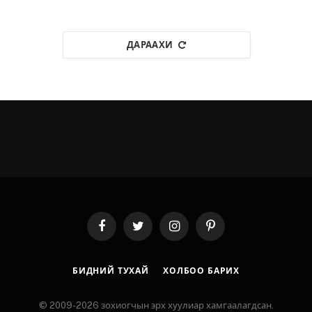
ДАРААХИ
Facebook
Twitter
Instagram
Pinterest
БИДНИЙ ТУХАЙ
ХОЛБОО БАРИХ
© 2009-2026 зохиогчын эрх хуулиар хамгаалагдсан.