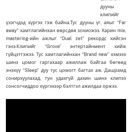
дууны
клипийг
үзэгчдэд хүргэх гэж байна.Тус дууны үг, аяыг “Far
away” хамтлагийнхан өөрсдөө зохиожээ. Харин mix,
mastering-ийн ажлыг “Dual zet” рекордс хийсэн
гэнэ.
Клипийг “Grove” энтертайнмент хийж
гүйцэтгэжээ. Тус хамтлагийнхан “Brand new” хэмээх
шинэ цомог гаргахаар ажиллаж ба
йгаа бөгөөд
энэхүү “Sleep” дуу тус цомогт багтах аж. Дашрамд
сонирхуулахад, тун удахгүй дахин шинэ клипээ
сонсогчиддоо хүргэхээр бэлтгэл ажилдаа оржээ.