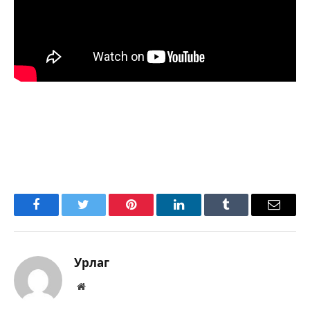
Facebook
Twitter
Pinterest
LinkedIn
Tumblr
Имэйл
Урлаг
Вэбсайт