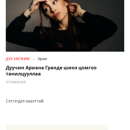
ДУУ ХӨГЖИМ
Урлаг
Дуучин Ариана Гранде шинэ цомгоо
танилцууллаа
07/08/2026
Сэтгэгдэл хаалттай