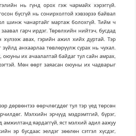
гэлийн нь гүнд орох гэж чармайх хэрэггүй.
госон бүсгүй нь сонирхолтой хэвээрээ байвал
мол шинж чанартайг мартаж болохгүй. Тийм ч
о заавал гарч ирдэг. Төрөлхийн нийтэч, бусдад
ин хүлээж авах, гэрийн ажил хийх дуртай. Тэр
г зүйлд анхаарлаа төвлөрүүлж сурах нь чухал.
, оюуны их ачаалалтай байдаг тул сайн амрах,
рэгтэй. Мөн өөрт заяасан оюуны их чадварыг
эр дөрвөнтээ өөрчлөгддөг тул тэр үед төрсөн
рчилдөг. Мэлхийн эрчүүд мэдрэмтгий, бүрэг,
эд амжилтанд яардаггүй, яст мэлхий адил аажуу
ийн эр бусдаас эелдэг зөөлөн сэтгэл хүсдэг,