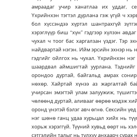
амраадаг учир ханатлаа их уддаг, се
Yхрийнхэн тэгтэл дурлана гэж үгүй ч хэ
бол хүссэндээ хүртэл шантрахгүй зүтгэ
хэрэглүүр биш “хүн” гэдгээр хүлээн авда
чухал ч тоог бас харгалзан үздэг. Тэр э
найдвартай нэгэн. Ийм эрсийн эхнэр нь н
гэдгийг ойлгох нь чухал. Yхрийнхэн нэг 
шаардвал аймшигтай уурлана. Тэднийг э
орондоо дуртай, байгальд амрах сонирх
нөхөр. Хайртай хүнээ аз жаргалтай ба
учирсан эмэгтэй улам залуужиж, түшигтэ
чөлөөнд дуртай, аливааг өөрөө мэдэж хий
оронд үнэтэй бэлэг авч өгнө. Сексийн үе
нэг шөнө ганц удаа хурьцал хийх нь түү
хорьж хэрэггүй. Түүний хувьд өөрт нь хэ
сэтгэлийн талыг нь түлхүү анхаарч сурах 