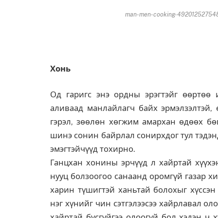
man-men-cooking-4920125275487
Хонь
Од гаригс энэ ордны эрэгтэйг өөртөө и
аливаад манлайлагч байх эрмэлзэлтэй, 
гэрэл, зөөлөн хөгжим амархан өдөөх бө
шинэ сонин байрлал сонирхдог тул тэдэн
эмэгтэйчүүд тохирно.
Ганцхан хонины эрчүүд л хайртай хүүхэн
нууц болзоогоо санаанд оромгүй газар х
харин түшигтэй ханьтай болохыг хүссэн 
нэг хүнийг чин сэтгэлээсээ хайрлавал ол
хайртай бүсгүйгээ олоогүй бол хэдэн ч х