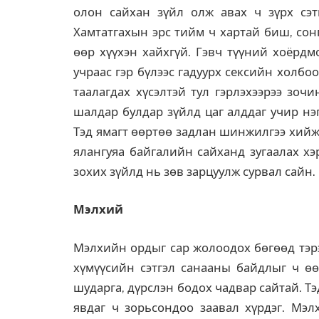
олон сайхан зүйл олж авах ч зүрх сэт
Хамтатгахын эрс тийм ч хартай биш, сон
өөр хүүхэн хайхгүй. Гэвч түүний хоёрд
учраас гэр бүлээс гадуурх сексийн холбо
таалагдах хүсэлтэй тул гэрлэхээрээ зоч
шалдар булдар зүйлд цаг алддаг учир нэ
Тэд ямагт өөртөө задлан шинжилгээ хийж
ялангуяа байгалийн сайханд зугаалах хэ
зохих зүйлд нь зөв зарцуулж сурвал сайн.
Мэлхий
Мэлхийн ордыг сар жолоодох бөгөөд тэрэ
хүмүүсийн сэтгэл санааны байдлыг ч өө
шударга, дүрслэн бодох чадвар сайтай. Т
явдаг ч зорьсондоо заавал хүрдэг. Мэлх