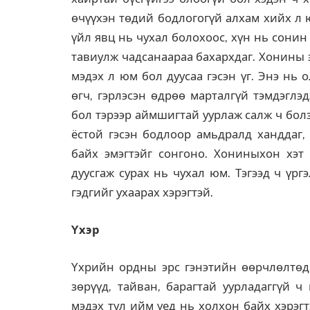
өчүүхэн төдий бодлогогүй алхам хийх л 
үйл явц нь чухал болохоос, хүн нь сонин 
тавиулж чадсанаараа бахархдаг. Хонины э
мэдэх л юм бол дуусаа гэсэн үг. Энэ нь 
өгч, гэрлэсэн өдрөө марталгүй тэмдэглэ
бол тэрээр аймшигтай уурлаж салж ч болз
ёстой гэсэн бодлоор амьдралд ханддаг, 
байх эмэгтэйг сонгоно. Хониныхон хэт 
дуусгаж сурах нь чухал юм. Тэгээд ч үрг
гэдгийг ухаарах хэрэгтэй.
Yхэр
Yхрийн ордны эрс гэнэтийн өөрчлөлтөд д
зөрүүд, тайван, барагтай уурладаггүй ч
мэдэх тул ийм үед нь холхон байх хэрэгт