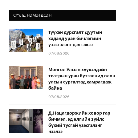
СҮҮЛД НЭМЭГДСЭН
Түүхэн дурсгалт Дуутын
хаданд уран бичлэгийн
үзэсгэлэнг дэлгэжээ
07/08/2026
Монгол Улсын хүүхэлдэйн
театрын уран бүтээлчид олон
улсын сургалтад хамрагдаж
байна
07/08/2026
Д.Нацагдоржийн ховор гар
бичмэл, эд өлгийн зүйлс
бүхий тусгай үзэсгэлэнг
нээлээ