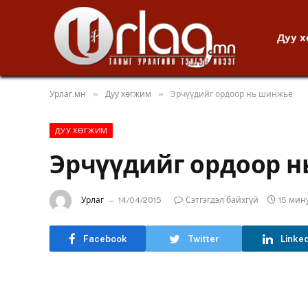
Дуу 
»
»
Урлаг.мн
Дуу хөгжим
Эрчүүдийг ордоор нь шинжье
ДУУ ХӨГЖИМ
Эрчүүдийг ордоор 
Урлаг
14/04/2015
Сэтгэгдэл байхгүй
15 мин
Facebook
Twitter
Linke