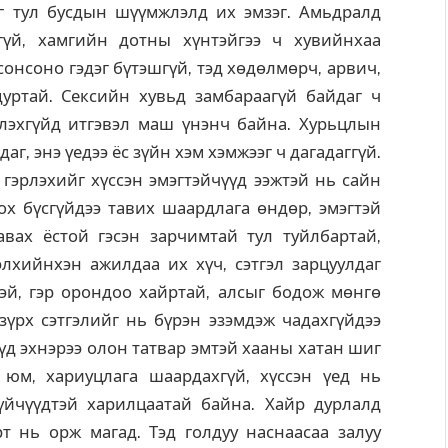
 тул бусдын шүүмжлэлд их эмзэг. Амьдралд
гүй, хамгийн дотны хүнтэйгээ ч хувийнхаа
сонсоно гэдэг бүтэшгүй, тэд хөдөлмөрч, арвич,
дуртай. Сексийн хувьд замбараагүй байдаг ч
хлэхгүйд итгэвэл маш үнэнч байна. Хурьцлын
г, энэ үедээ ёс зүйн хэм хэмжээг ч дагадаггүй.
 гэрлэхийг хүссэн эмэгтэйчүүд ээжтэй нь сайн
ох бүсгүйдээ тавих шаардлага өндөр, эмэгтэй
вах ёстой гэсэн зарчимтай тул туйлбартай,
лхийнхэн ажилдаа их хүч, сэтгэл зарцуулдаг
тэй, гэр орондоо хайртай, алсыг бодож мөнгө
 зүрх сэтгэлийг нь бүрэн эзэмдэж чадахгүйдээ
үд эхнэрээ олон татвар эмтэй хааны хатан шиг
юм, хариуцлага шаардахгүй, хүссэн үед нь
гүйчүүдтэй харилцаатай байна. Хайр дурлалд
т нь орж магад. Тэд голдуу наснаасаа залуу