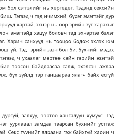
юм бол сэтгэлийг нь хөргөдөг. Тэдэнд сексийн
биш. Тэгээд ч тэд ичимхий, бүрэг эмэгтэйг дур
рчүүд хартай, эхнэр нь өөр эрийн зүг харахыг
олон эмэгтэйд хэцүү боловч тэд эхнэртээ бэлэг
дэг. Харин санхүүд нь тооцоо бодож эхлэх юм
ошгүй. Тэд гэрийн эзэн бол би, бүхнийг мэдэх
тэгээд ч ухаалаг мөртөө сайн гэрийн эзэгтэй
бие тоосон байдлаасаа салж, эхэлсэн ажлаа
элж, бүх зүйлд тэр ганцаараа ялагч байх ёсгүй
ургүй, залхуу, өөртөө хангалуун хүмүүс. Тэд
 нэг уурлавал замдаа таарсан бүхнийг устгаж
эй. Секс түүнийг ядраана гэж байхгүй харин ч