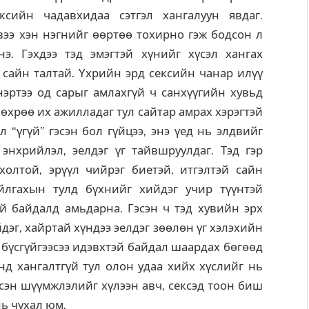
ксийн чадавхидаа сэтгэл хангалуун явдаг.
рвээ хэн нэгнийг өөртөө тохирно гэж бодсон л
нэ. Гэхдээ тэд эмэгтэй хүнийг хүсэл хангах
г сайн талтай. Yхрийн эрд сексийн чанар илүү
хнэртээ од сарыг амлахгүй ч санхүүгийн хувьд
өхрөө их ажилладаг тул сайтар амрах хэрэгтэй
л “үгүй” гэсэн бол гүйцээ, энэ үед нь элдвийг
нхрийлэл, эелдэг үг тайвшруулдаг. Тэд гэр
олтой, эрүүл чийрэг биетэй, итгэлтэй сайн
йлгахын тулд бүхнийг хийдэг учир түүнтэй
й байдалд амьдарна. Гэсэн ч тэд хувийн эрх
дэг, хайртай хүндээ эелдэг зөөлөн үг хэлэхийн
д бүсгүйгээсээ идэвхтэй байдал шаардах бөгөөд
нд хангалтгүй тул олон удаа хийх хүслийг нь
лсэн шүүмжлэлийг хүлээн авч, сексэд тоон биш
нь чухал юм.