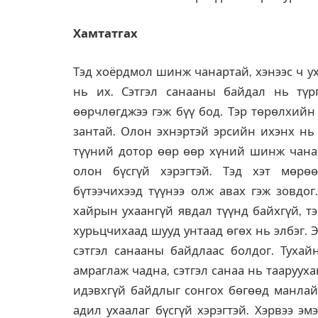
Хамтатгах
Тэд хоёрдмол шинж чанартай, хэнээс ч ух
нь их. Сэтгэл санааны байдал нь түрг
өөрчлөгджээ гэж бүү бод. Тэр төрөлхийн
зантай. Олон эхнэртэй эрсийн ихэнх нь
түүний дотор өөр өөр хүний шинж чана
олон бүсгүй хэрэгтэй. Тэд хэт мөрөө
бүтээчихээд түүнээ олж авах гэж зовдог
хайрын ухаангүй явдал түүнд байхгүй, т
хурьцчихаад шууд унтаад өгөх нь элбэг. 
сэтгэл санааны байдлаас болдог. Тухай
амраглаж чадна, сэтгэл санаа нь таарууха
идэвхгүй байдлыг сонгох бөгөөд манлайл
адил ухаалаг бүсгүй хэрэгтэй. Хэрвээ э