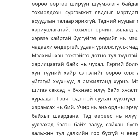
өөрөө өөртөө ширүүн шүүмжлэгч байдаг
тохиолдсон сургамжит явдлыг мартдаг
асуудлын талаар ярихгүй. Тэдний нууцыг 
хариуцлагатай, тохилог орчин, аялалд 
хэрвээ хайртай бүсгүйгээ өөрийг нь мэ
чадавхи өндөртэй, удаан үргэлжлүүлж чадда
Мэлхийнхэн ээжтэйгээ дотно тул түүнтэй
харилцаатай байх нь чухал. Гэргий болг
хүн түүний хайр сэтгэлийг өөрөө олж а
уйгагүй хүүхнүүд л амжилтанд хүрнэ. Мэ
шигээ сексэд ч бүхнээс илүү байх хүсэл
хураадаг. Гэвч тэдэнтэй суусан хүүхнүүд
харамсах нь бий. Учир нь энэ ордны эрчү
байхыг шаардана. Тэд өөрөөс нь илүү 
уулзахад бэлэн байх залуу, сайхан бүс
зальжин тул дэлхийн гоо бүсгүй ч өвөр