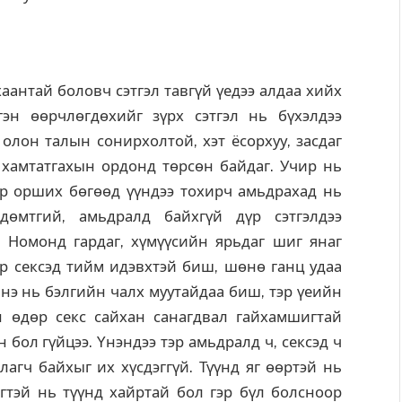
аантай боловч сэтгэл тавгүй үедээ алдаа хийх
эн өөрчлөгдөхийг зүрх сэтгэл нь бүхэлдээ
 олон талын сонирхолтой, хэт ёсорхуу, засдаг
 хамтатгахын ордонд төрсөн байдаг. Учир нь
р орших бөгөөд үүндээ тохирч амьдрахад нь
дөмтгий, амьдралд байхгүй дүр сэтгэлдээ
. Номонд гардаг, хүмүүсийн ярьдаг шиг янаг
эр сексэд тийм идэвхтэй биш, шөнө ганц удаа
Энэ нь бэлгийн чалх муутайдаа биш, тэр үеийн
н өдөр секс сайхан санагдвал гайхамшигтай
н бол гүйцээ. Yнэндээ тэр амьдралд ч, сексэд ч
агч байхыг их хүсдэггүй. Түүнд яг өөртэй нь
мэгтэй нь түүнд хайртай бол гэр бүл болсноор