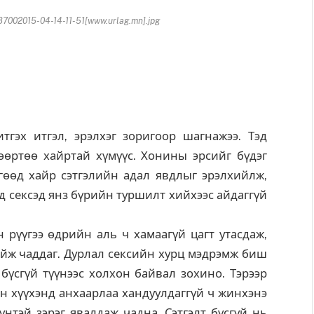
002015-04-14-11-51[www.urlag.mn].jpg
тгэх итгэл, эрэлхэг зоригоор шагнажээ. Тэд
өөртөө хайртай хүмүүс. Хонины эрсийг бүдэг
гөөд хайр сэтгэлийн адал явдлыг эрэлхийлж,
д сексэд янз бүрийн туршилт хийхээс айдаггүй
 рүүгээ өдрийн аль ч хамаагүй цагт утасдаж,
ийж чаддаг. Дурлал сексийн хурц мэдрэмж биш
бүсгүй түүнээс холхон байвал зохино. Тэрээр
он хүүхэнд анхаарлаа хандуулдаггүй ч жинхэнэ
үнтэй зэрэг явалдаж чадна. Сэтгэлт бүсгүй нь