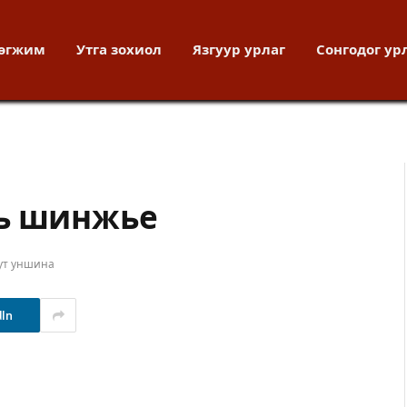
хөгжим
Утга зохиол
Язгуур урлаг
Сонгодог ур
нь шинжье
ут уншина
dIn