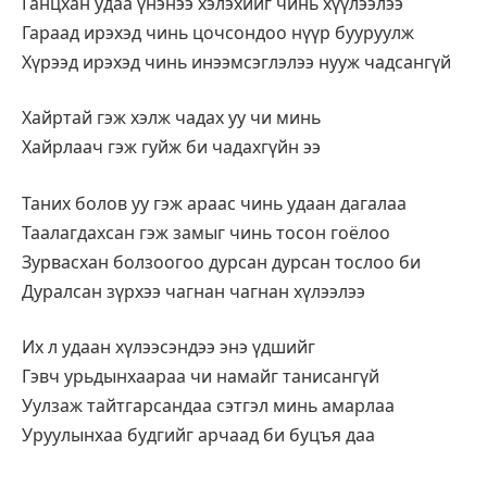
Ганцхан удаа үнэнээ хэлэхийг чинь хүүлээлээ
Гараад ирэхэд чинь цочсондоо нүүр бууруулж
Хүрээд ирэхэд чинь инээмсэглэлээ нууж чадсангүй
Хайртай гэж хэлж чадах уу чи минь
Хайрлаач гэж гуйж би чадахгүйн ээ
Таних болов уу гэж араас чинь удаан дагалаа
Таалагдахсан гэж замыг чинь тосон гоёлоо
Зурвасхан болзоогоо дурсан дурсан тослоо би
Дуралсан зүрхээ чагнан чагнан хүлээлээ
Их л удаан хүлээсэндээ энэ үдшийг
Гэвч урьдынхаараа чи намайг танисангүй
Уулзаж тайтгарсандаа сэтгэл минь амарлаа
Уруулынхаа будгийг арчаад би буцъя даа