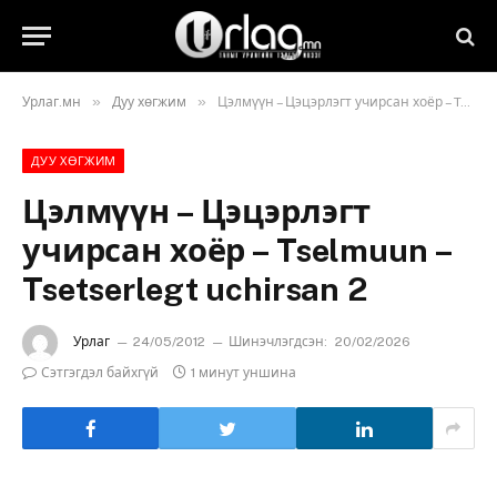
»
»
Урлаг.мн
Дуу хөгжим
Цэлмүүн – Цэцэрлэгт учирсан хоёр – Tselmuun – Tsetserlegt uchirsan 2
ДУУ ХӨГЖИМ
Цэлмүүн – Цэцэрлэгт
учирсан хоёр – Tselmuun –
Tsetserlegt uchirsan 2
Урлаг
24/05/2012
Шинэчлэгдсэн:
20/02/2026
Сэтгэгдэл байхгүй
1 минут уншина