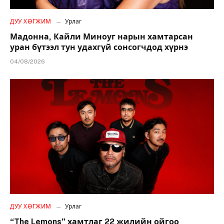
ДУУ ХӨГЖИМ
Урлаг
Мадонна, Кайли Миноуг нарын хамтарсан
уран бүтээл тун удахгүй сонсогчдод хүрнэ
04/08/2026
ДУУ ХӨГЖИМ
Урлаг
“The Lemons” хамтлаг 22 жилийн ойгоо