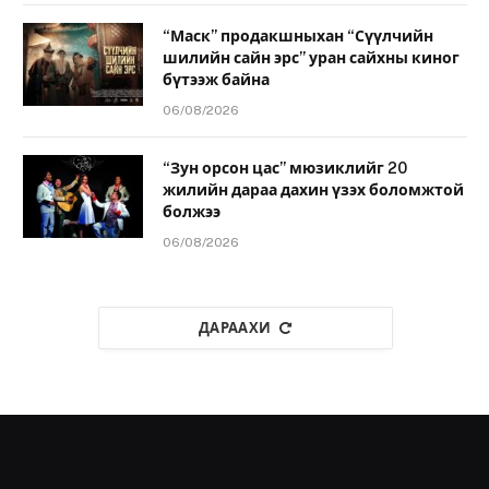
“Маск” продакшныхан “Сүүлчийн
шилийн сайн эрс” уран сайхны киног
бүтээж байна
06/08/2026
“Зун орсон цас” мюзиклийг 20
жилийн дараа дахин үзэх боломжтой
болжээ
06/08/2026
ДАРААХИ