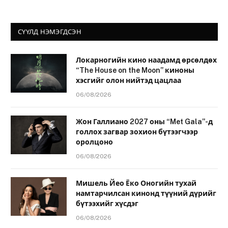
СҮҮЛД НЭМЭГДСЭН
Локарногийн кино наадамд өрсөлдөх
“The House on the Moon” киноны
хэсгийг олон нийтэд цацлаа
06/08/2026
Жон Галлиано 2027 оны “Met Gala”-д
голлох загвар зохион бүтээгчээр
оролцоно
06/08/2026
Мишель Йео Ёко Оногийн тухай
намтарчилсан кинонд түүний дүрийг
бүтээхийг хүсдэг
06/08/2026