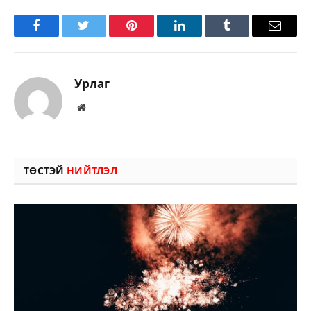
Facebook
Twitter
Pinterest
LinkedIn
Tumblr
Имэйл
Урлаг
Вэбсайт
ТӨСТЭЙ
НИЙТЛЭЛ