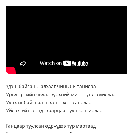
Үдэш байсан ч алхааг чинь би танилаа
Урьд эртийн явдал зүрхний минь гүнд амиллаа
Уулзаж байснаа нэхэн нэхэн саналаа
Уйлахгүй гэсэндээ харцаа нуун зангирлаа
Ганцаар туулсан өдрүүдээ түр мартаад