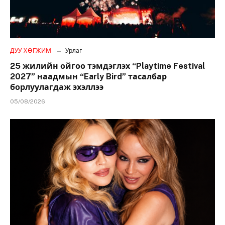
ДУУ ХӨГЖИМ
Урлаг
25 жилийн ойгоо тэмдэглэх “Playtime Festival
2027” наадмын “Early Bird” тасалбар
борлуулагдаж эхэллээ
05/08/2026