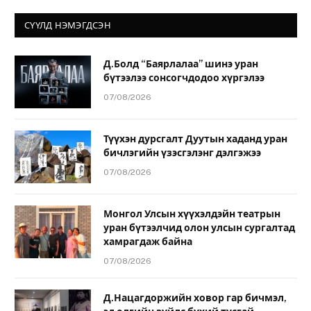
СҮҮЛД НЭМЭГДСЭН
Д.Болд “Баярлалаа” шинэ уран
бүтээлээ сонсогчдодоо хүргэлээ
07/08/2026
Түүхэн дурсгалт Дуутын хаданд уран
бичлэгийн үзэсгэлэнг дэлгэжээ
07/08/2026
Монгол Улсын хүүхэлдэйн театрын
уран бүтээлчид олон улсын сургалтад
хамрагдаж байна
07/08/2026
Д.Нацагдоржийн ховор гар бичмэл,