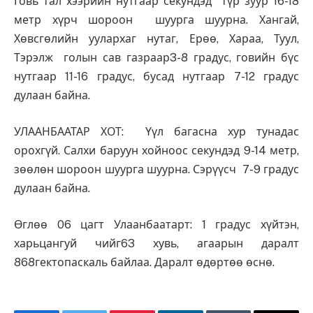
Говь тал хээрийн нутгаар секундэд түр зуур 16-18
метр хүрч шороон шуурга шуурна. Хангай,
Хөвсгөлийн уулархаг нутаг, Ерөө, Хараа, Туул,
Тэрэлж голын сав газраар3-8 градус, говийн бүс
нутгаар 11-16 градус, бусад нутгаар 7-12 градус
дулаан байна.
УЛААНБААТАР ХОТ: Үүл багасна хур тунадас
орохгүй. Салхи баруун хойноос секундэд 9-14 метр,
зөөлөн шороон шуурга шуурна. Сэрүүсч 7-9 градус
дулаан байна.
Өглөө 06 цагт Улаанбаатарт: 1 градус хүйтэн,
харьцангуй чийг63 хувь, агаарын даралт
868гектопаскаль байлаа. Даралт өдөртөө өснө.