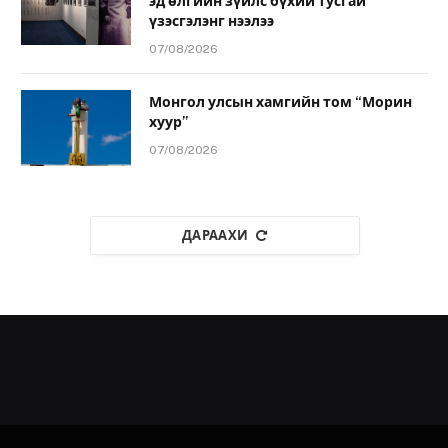
эд өлгийн зүйлс бүхий тусгай
үзэсгэлэнг нээлээ
07/08/2026
Монгол улсын хамгийн том “Морин
хуур”
07/08/2026
ДАРААХИ