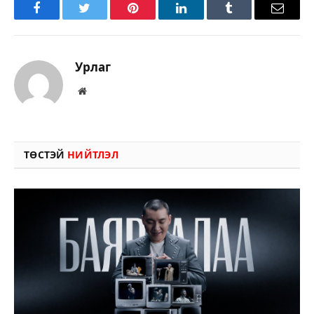
Facebook
Twitter
Pinterest
LinkedIn
Tumblr
Имэйл
Урлаг
Вэбсайт
ТӨСТЭЙ
НИЙТЛЭЛ