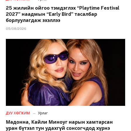
25 жилийн ойгоо тэмдэглэх “Playtime Festival
2027” наадмын “Early Bird” тасалбар
борлуулагдаж эхэллээ
05/08/2026
ДУУ ХӨГЖИМ
Урлаг
Мадонна, Кайли Миноуг нарын хамтарсан
уран бүтээл тун удахгүй сонсогчдод хүрнэ