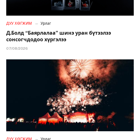
ДУУ ХӨГЖИМ
Урлаг
Д.Болд “Баярлалаа” шинэ уран бүтээлээ
сонсогчдодоо хүргэлээ
07/08/2026
ДУУ ХӨГЖИМ
Урлаг