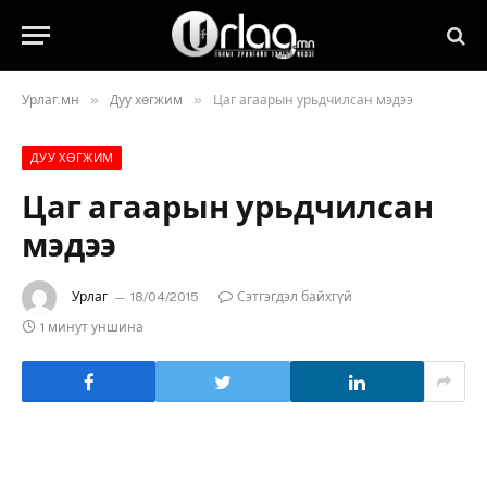
»
»
Урлаг.мн
Дуу хөгжим
Цаг агаарын урьдчилсан мэдээ
ДУУ ХӨГЖИМ
Цаг агаарын урьдчилсан
мэдээ
Урлаг
18/04/2015
Сэтгэгдэл байхгүй
1 минут уншина