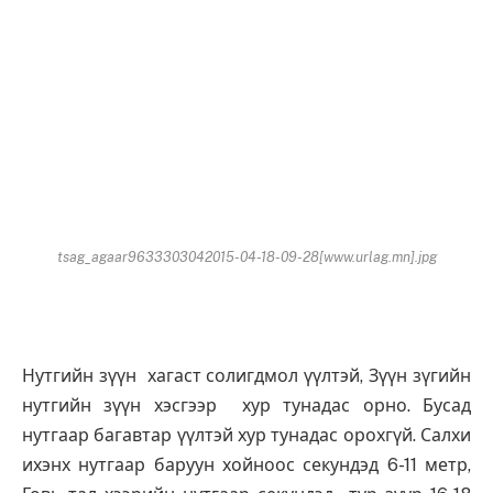
tsag_agaar9633303042015-04-18-09-28[www.urlag.mn].jpg
Нутгийн зүүн хагаст солигдмол үүлтэй, Зүүн зүгийн
нутгийн зүүн хэсгээр хур тунадас орно. Бусад
нутгаар багавтар үүлтэй хур тунадас орохгүй. Салхи
ихэнх нутгаар баруун хойноос секундэд 6-11 метр,