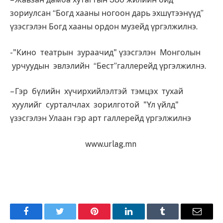
зориулсан “Богд хааны ногоон дарь эхшүтээнүүд”
үзэсгэлэн Богд хааны ордон музейд үргэлжилнэ.
-"Кино театрын зураачид" үзэсгэлэн Монголын
урчуудын эвлэлийн “Бест”галлерейд үргэлжилнэ.
– Гэр бүлийн хүчирхийлэлтэй тэмцэх тухай
хуулийг сурталчлах зорилготой "Үл үйлд"
үзэсгэлэн Улаан гэр арт галлерейд үргэлжилнэ
www.urlag.mn
Facebook
Twitter
Pinterest
LinkedIn
Tumblr
Имэйл