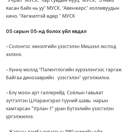
“Учрал” МУСК, “Хар сувдын нууц” МУСК, “3 найз
яасан байх нь уу” МУСК, “Авенжерс” холливуудын
кино, “Хөгжилтэй өдөр ” МУСК
05 сарын 05-нд болох үйл явдал
– Солонгос эмнэлгийн үзэсгэлэн Мишээл экспод
эхлэнэ.
– Хүннү моллд “Палентлогийн хүрээлэнгээс гаргаж
байгаа динозаврийн үзэсгэлэн” үргэлжилнэ.
– Блү моон арт галлерейд Соёлын гавьяат
зүтгэлтэн Ц.Нарангэрэл түүний шавь нарын
хамтарсан "Урлан -1" уран бүтээлийн үзэсгэлэн
үргэлжилнэ.
– Жавзан дамба хутагтын 380 жилийн ойд