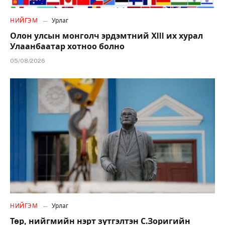
НИЙГЭМ
Урлаг
Олон улсын монголч эрдэмтний XIII их хурал
Улаанбаатар хотноо болно
05/08/2026
НИЙГЭМ
Урлаг
Төр, нийгмийн нэрт зүтгэлтэн С.Зоригийн