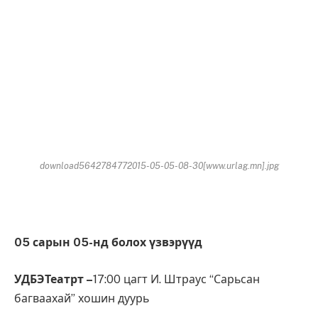
download5642784772015-05-05-08-30[www.urlag.mn].jpg
05 сарын 05-нд болох үзвэрүүд
УДБЭТеатрт –
17:00 цагт И. Штраус “Сарьсан
багваахай” хошин дуурь