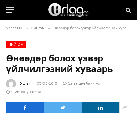
»
»
Урлаг.мн
Нийгэм
Өнөөдөр болох үзвэр үйлчилгээний хуваарь
НИЙГЭМ
Өнөөдөр болох үзвэр
үйлчилгээний хуваарь
Урлаг
05/05/2015
Сэтгэгдэл байхгүй
2 минут уншина