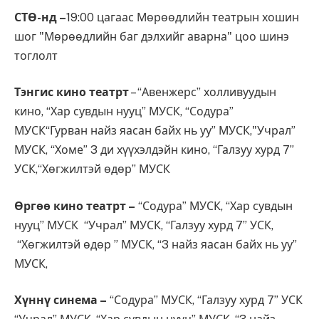
СТӨ-нд –
19:00 цагаас Мөрөөдлийн театрын хошин
шог "Мөрөөдлийн баг дэлхийг аварна" цоо шинэ
тоглолт
Тэнгис кино театрт
– “Авенжерс” холливуудын
кино, “Хар сувдын нууц” МУСК, “Содура”
МУСК“Гурван найз яасан байх нь уу” МУСК,"Учрал”
МУСК, “Хоме” 3 ди хүүхэлдэйн кино, “Галзуу хурд 7”
УСК,“Хөгжилтэй өдөр” МУСК
Өргөө кино театрт –
“Содура” МУСК, “Хар сувдын
нууц” МУСК “Учрал” МУСК, “Галзуу хурд 7” УСК,
“Хөгжилтэй өдөр ” МУСК, “3 найз яасан байх нь уу”
МУСК,
Хүннү синема –
“Содура” МУСК, “Галзуу хурд 7” УСК