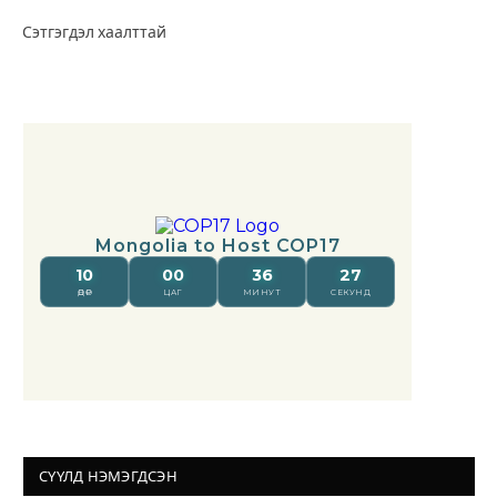
Сэтгэгдэл хаалттай
СҮҮЛД НЭМЭГДСЭН