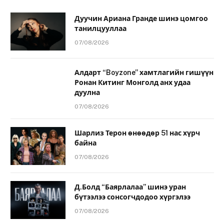
Дуучин Ариана Гранде шинэ цомгоо
танилцууллаа
07/08/2026
Алдарт “Boyzone” хамтлагийн гишүүн
Ронан Китинг Монголд анх удаа
дуулна
07/08/2026
Шарлиз Терон өнөөдөр 51 нас хүрч
байна
07/08/2026
Д.Болд “Баярлалаа” шинэ уран
бүтээлээ сонсогчдодоо хүргэлээ
07/08/2026