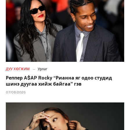
ДУУ ХӨГЖИМ
Урлаг
Реппер A$AP Rocky “Рианна яг одоо студид
шинэ дуугаа хийж байгаа” гэв
07/08/2026