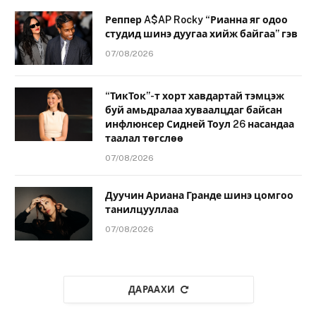
Реппер A$AP Rocky “Рианна яг одоо
студид шинэ дуугаа хийж байгаа” гэв
07/08/2026
“ТикТок”-т хорт хавдартай тэмцэж
буй амьдралаа хуваалцдаг байсан
инфлюнсер Сидней Тоул 26 насандаа
таалал төгслөө
07/08/2026
Дуучин Ариана Гранде шинэ цомгоо
танилцууллаа
07/08/2026
ДАРААХИ