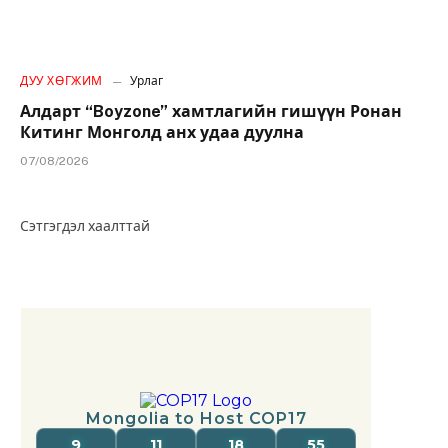
ДУУ ХӨГЖИМ
Урлаг
Алдарт “Boyzone” хамтлагийн гишүүн Ронан
Китинг Монголд анх удаа дуулна
07/08/2026
Сэтгэгдэл хаалттай