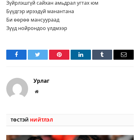
Зүйрлэшгүй сайхан амьдрал угтах юм
Бүүдгэр ирээдүй манантана
Би өөрөө мансуураад
Зүүд нойрондоо үлдмээр
Facebook
Twitter
Pinterest
LinkedIn
Tumblr
Имэйл
Урлаг
Вэбсайт
ТӨСТЭЙ
НИЙТЛЭЛ