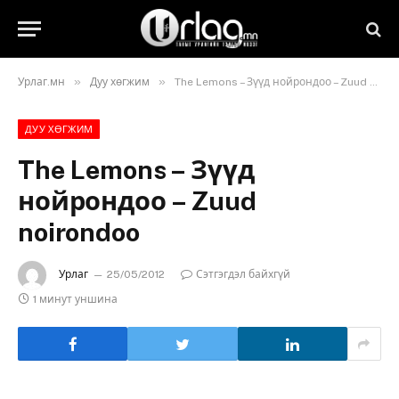
»
»
Урлаг.мн
Дуу хөгжим
The Lemons – Зүүд нойрондоо – Zuud noirondoo
ДУУ ХӨГЖИМ
The Lemons – Зүүд
нойрондоо – Zuud
noirondoo
Урлаг
25/05/2012
Сэтгэгдэл байхгүй
1 минут уншина