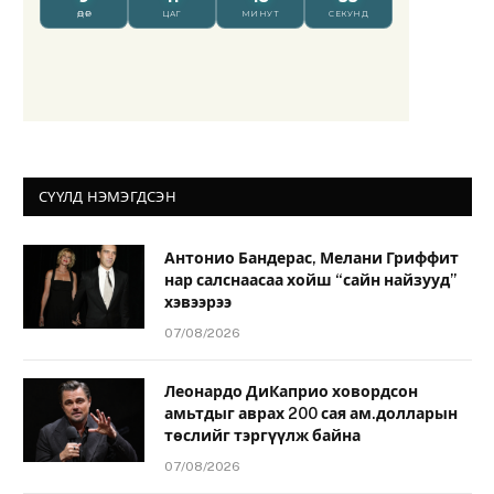
СҮҮЛД НЭМЭГДСЭН
Антонио Бандерас, Мелани Гриффит
нар салснаасаа хойш “сайн найзууд”
хэвээрээ
07/08/2026
Леонардо ДиКаприо ховордсон
амьтдыг аврах 200 сая ам.долларын
төслийг тэргүүлж байна
07/08/2026