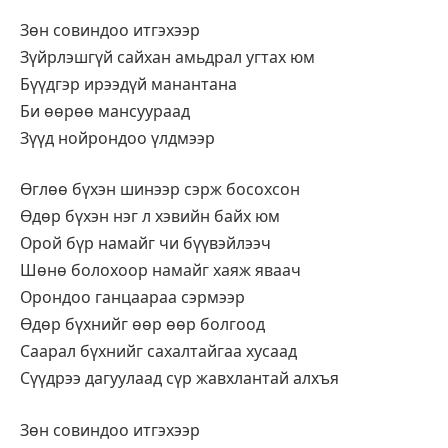
Зөн совиндоо итгэхээр
Зүйрлэшгүй сайхан амьдрал угтах юм
Бүүдгэр ирээдүй манантана
Би өөрөө мансуураад
Зүүд нойрондоо үлдмээр
Өглөө бүхэн шинээр сэрж босохсон
Өдөр бүхэн нэг л хэвийн байх юм
Орой бүр намайг чи бүүвэйлээч
Шөнө болохоор намайг хаяж яваач
Орондоо ганцаараа сэрмээр
Өдөр бүхнийг өөр өөр болгоод
Саарал бүхнийг сахалтайгаа хусаад
Сүүдрээ дагуулаад сүр жавхлантай алхъя
Зөн совиндоо итгэхээр