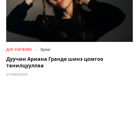
ДУУ ХӨГЖИМ
Урлаг
Дуучин Ариана Гранде шинэ цомгоо
танилцууллаа
07/08/2026