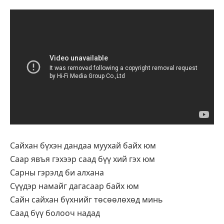
Сайхан бүхэн дандаа муухай байх юм
Саар явъя гэхээр саад бүү хий гэх юм
Сарны гэрэлд би алхана
Сүүдэр намайг дагасаар байх юм
Сайн сайхан бүхнийг төсөөлөхөд минь
Саад бүү болооч надад