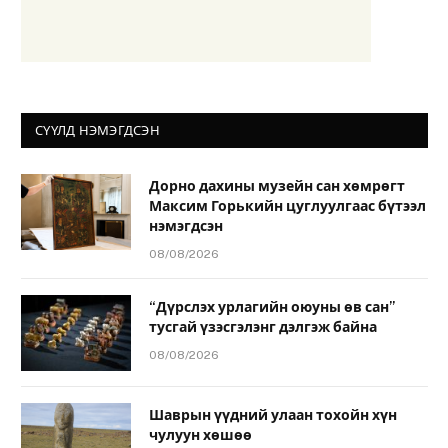
СҮҮЛД НЭМЭГДСЭН
Дорно дахины музейн сан хөмрөгт
Максим Горькийн цуглуулгаас бүтээл
нэмэгдсэн
08/08/2026
“Дүрслэх урлагийн оюуны өв сан”
тусгай үзэсгэлэнг дэлгэж байна
08/08/2026
Шаврын үүдний улаан тохойн хүн
чулуун хөшөө