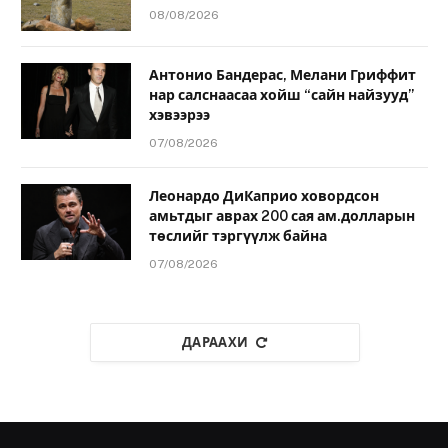
08/08/2026
Антонио Бандерас, Мелани Гриффит
нар салснаасаа хойш “сайн найзууд”
хэвээрээ
07/08/2026
Леонардо ДиКаприо ховордсон
амьтдыг аврах 200 сая ам.долларын
төслийг тэргүүлж байна
07/08/2026
ДАРААХИ