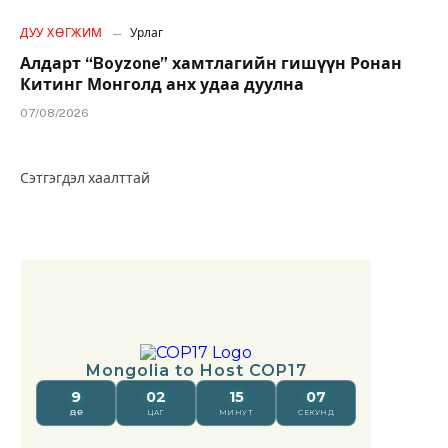
ДУУ ХӨГЖИМ
Урлаг
Алдарт “Boyzone” хамтлагийн гишүүн Ронан
Китинг Монголд анх удаа дуулна
07/08/2026
Сэтгэгдэл хаалттай