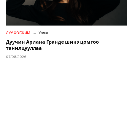
ДУУ ХӨГЖИМ
Урлаг
Дуучин Ариана Гранде шинэ цомгоо
танилцууллаа
07/08/2026