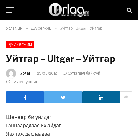
»
»
Урлаг.мн
Дуу хөгжим
Уйтгар – Uitgar – Уйтгар
ДУУ ХӨГЖИМ
Уйтгар – Uitgar – Уйтгар
Урлаг
25/05/2012
Сэтгэгдэл байхгүй
1 минут уншина
Шөнөөр би уйлдаг
Ганцаардлаас их айдаг
Яах гэж даслаадаа