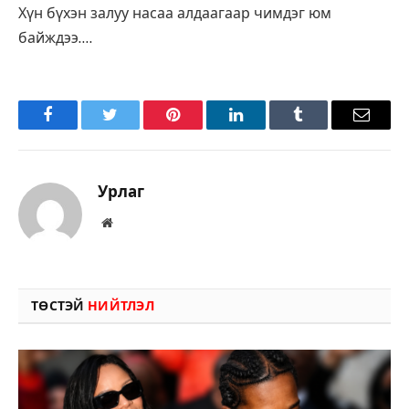
Хүн бүхэн залуу насаа алдаагаар чимдэг юм
байждээ….
Facebook
Twitter
Pinterest
LinkedIn
Tumblr
Имэйл
Урлаг
Вэбсайт
ТӨСТЭЙ
НИЙТЛЭЛ