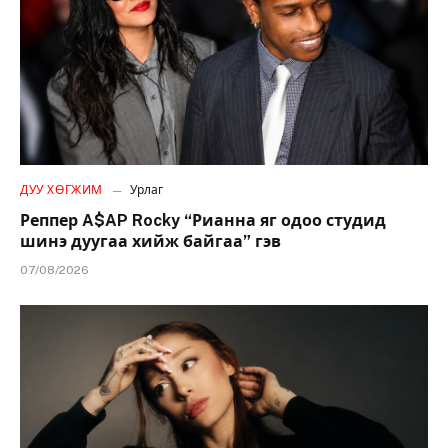
ДУУ ХӨГЖИМ
Урлаг
Реппер A$AP Rocky “Рианна яг одоо студид
шинэ дуугаа хийж байгаа” гэв
07/08/2026