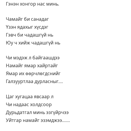
Гэнэн хонгор нас минь.
Чамайг би санадаг
Үзэн ядахыг хүсдэг
Гэвч би чадашгүй нь
Юу ч хийж чадашгүй нь
Чи мэдэж л байгаашдээ
Намайг ямар хайртайг
Ямар их өөрчлөгдснийг
Галзууртлаа дурласныг….
Цаг хугацаа явсаар л
Чи надаас холдсоор
Дурьдатгал минь эзгүйрчээ
Уйтгар намайг эзэмджээ…….