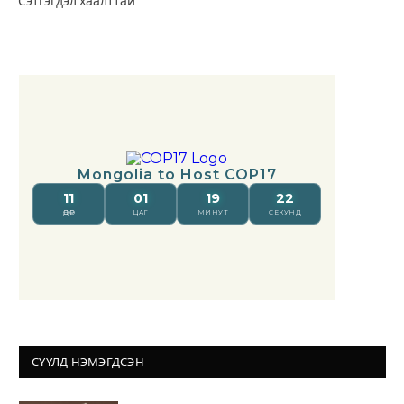
Сэтгэгдэл хаалттай
СҮҮЛД НЭМЭГДСЭН