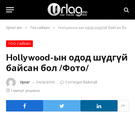
»
»
Урлаг.мн
Гоо сайхан
Hollywood-ын одод шүдгүй байсан бол /Фото/
ГОО САЙХАН
Hollywood-ын одод шүдгүй
байсан бол /Фото/
Урлаг
04/12/2015
Сэтгэгдэл байхгүй
1 минут уншина