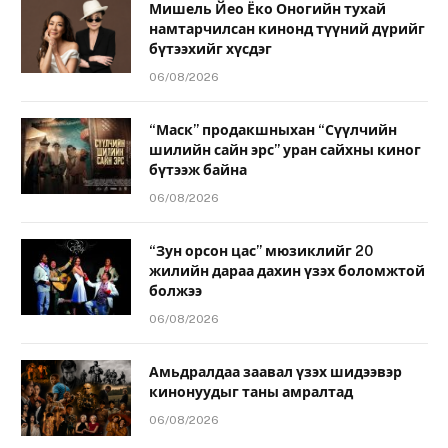
Мишель Йео Ёко Оногийн тухай
намтарчилсан кинонд түүний дүрийг
бүтээхийг хүсдэг
06/08/2026
“Маск” продакшныхан “Сүүлчийн
шилийн сайн эрс” уран сайхны киног
бүтээж байна
06/08/2026
“Зун орсон цас” мюзиклийг 20
жилийн дараа дахин үзэх боломжтой
болжээ
06/08/2026
Амьдралдаа заавал үзэх шидээвэр
кинонуудыг таны амралтад
06/08/2026