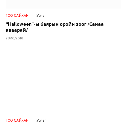
ГОО САЙХАН
Урлаг
“Halloween”-ы баярын оройн зоог /Санаа
аваарай/
28/10/2016
ГОО САЙХАН
Урлаг