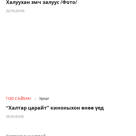
Халуухан эмч залуус /Фото/
22/10/2016
ГОО САЙХАН
Урлаг
“Халтар царайт” киноныхон өнөө үед
18/10/2016