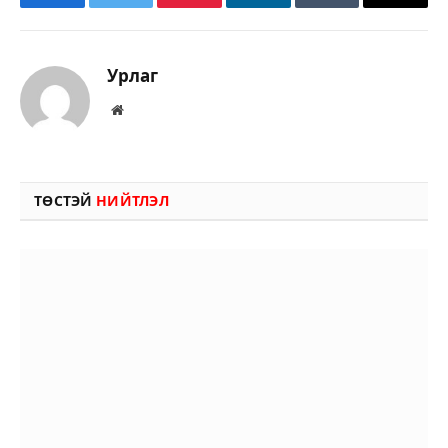
Facebook
Twitter
Pinterest
LinkedIn
Tumblr
Имэйл
Урлаг
Вэбсайт
ТӨСТЭЙ
НИЙТЛЭЛ