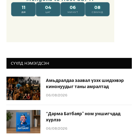
СҮҮЛД НЭМЭГДСЭН
Амьдралдаа заавал үзэх шидээвэр
кинонуудыг таны амралтад
06/08/2026
“Дарма Батбаяр” ном уншигчдад
хүрлээ
06/08/2026