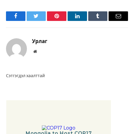
Facebook
Twitter
Pinterest
LinkedIn
Tumblr
Имэйл
Урлаг
Вэбсайт
Сэтгэгдэл хаалттай