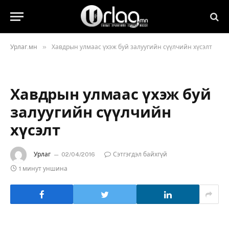
»
Урлаг.мн
Хавдрын улмаас үхэж буй залуугийн сүүлчийн хүсэлт
Хавдрын улмаас үхэж буй
залуугийн сүүлчийн
хүсэлт
Урлаг
02/04/2016
Сэтгэгдэл байхгүй
1 минут уншина