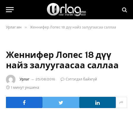
»
Урлаг.мн
Женнифер Лопес 18 дүү найз залуугаасаа саллаа
Женнифер Лопес 18 дүү
найз залуугаасаа саллаа
Урлаг
25/08/2016
Сэтгэгдэл байхгүй
1 минут уншина