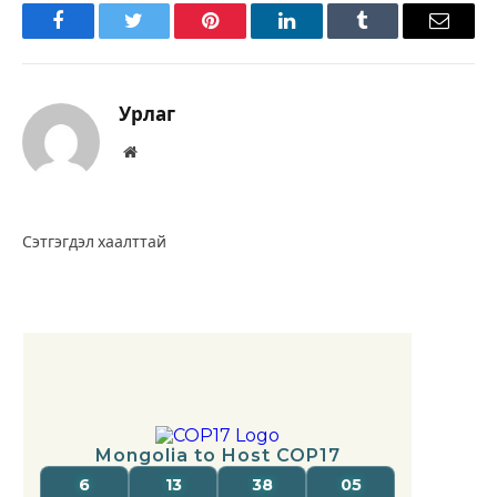
Facebook
Twitter
Pinterest
LinkedIn
Tumblr
Имэйл
Урлаг
Вэбсайт
Сэтгэгдэл хаалттай