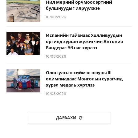
Нил мөрний орчмоос эртний
булшнуудыг илрүүлжээ
10/08/2026
Испанийн тайзнаас Холливуудын
оргилд хүрсэн жүжигчин Антонио
Бандерас 66 нас хүрлээ
10/08/2026
Олон улсын хиймэл оюуны III
олимпиадаас Монголын сурагчид
хүрэл медаль хүртлээ
10/08/2026
ДАРААХИ