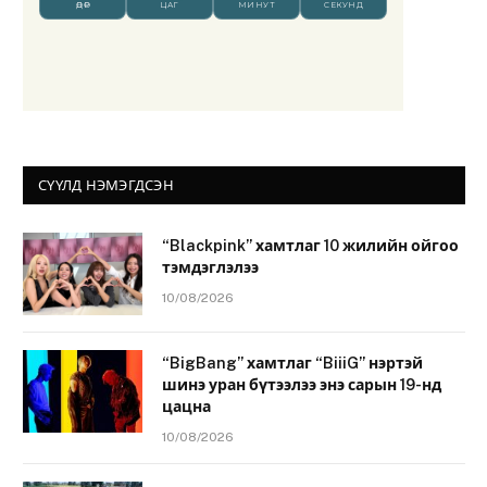
СҮҮЛД НЭМЭГДСЭН
“Blackpink” хамтлаг 10 жилийн ойгоо
тэмдэглэлээ
10/08/2026
“BigBang” хамтлаг “BiiiG” нэртэй
шинэ уран бүтээлээ энэ сарын 19-нд
цацна
10/08/2026