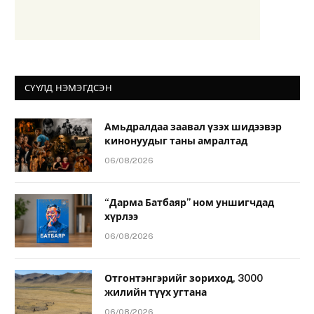
СҮҮЛД НЭМЭГДСЭН
Амьдралдаа заавал үзэх шидээвэр
кинонуудыг таны амралтад
06/08/2026
“Дарма Батбаяр” ном уншигчдад
хүрлээ
06/08/2026
Отгонтэнгэрийг зориход, 3000
жилийн түүх угтана
06/08/2026