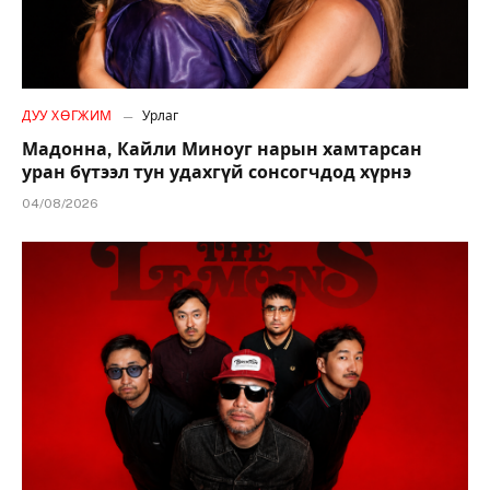
ДУУ ХӨГЖИМ
Урлаг
Мадонна, Кайли Миноуг нарын хамтарсан
уран бүтээл тун удахгүй сонсогчдод хүрнэ
04/08/2026