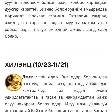
хуучин төлөвлөж байсан ажил, холбоо харилцааг
дуусгах хэрэгтэй. Бизнес болон хувийн амьдралдаа
өөрчлөлт гарахаас сэргийл. Сэтгэлийн хямрал,
ажил дээр гаргасан алдаа, муу санаатны атаа
хорсол зэрэг нь үр бүтээлтэй ажиллагаанд саад
болно.
ХИЛЭНЦ (10/23-11/21)
Дэмжлэгтэй өдөр. Энэ өдөр бол зиндаа
нэгтнүүд таниас дээд шатанд ажилладаг
хамтрагчид, эрх мэдэл бүхий
удирдлагатайгаа ч гэсэн эв найрамдалтай байж
илүү нөхөрсөг болох өдөр. Илүү илэн далангүй
анхааралтай байх юм бол ашиг тус нь гарна. Багаар