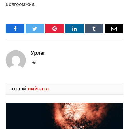
болгоомжил.
Facebook
Twitter
Pinterest
LinkedIn
Tumblr
Имэйл
Урлаг
Вэбсайт
ТӨСТЭЙ
НИЙТЛЭЛ