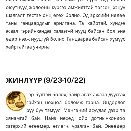
оюутнууд жолооны курсээ амжилттай төгсөн, хэцүү
шалгалт тестээ онц өгөх болно. Од эрхсийн нөлөө
таны ганцаардлыг арилгана. Та хайртай. хүндээ
эсвэл гэрийнхэндээ хэлээгүй нууц байсан бол энэ
өдөр нээж нууцгүй болно. Ганцаараа байсан хүмүүс
хайртайгаа учирна.
ЖИНЛҮҮР (9/23-10/22)
Гэр бүлтэй болох, байр авах ажлаа дуусгах
сайхан нөхцөл боломж гарна. Өндөрлөг
рүү бүү тэмүүл. Мөнгөний асуудал дээр та
хянамгай бай. Найз нөхөд, ойр дотнынхондоо
хэтэрхий өгөөмөр, өглөгч, үрэлгэн бай. Өнөөдөр