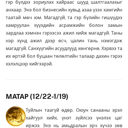
гэр бүлдээ зориулах хайраас шууд шалтгаалахыг
анхаар. Энэ бол бизнесийн хувьд азаа үзэх хамгийн
таатай мөч юм. Магадгүй, та гэр бүлийн гишүүдээ
хамруулан хүүхдийн асрамжийн болон замын
зардлаа хэмнэн гэрээсээ ажил хийж магадгүй. Таны
нэр хүнд ажил дээр өсч, цалин тань нэмэгдэж
магадгүй. Санхүүгийн асуудлууд хөнгөрнө. Хэрвээ та
их өртэй бол буцаан төлөлтийн талаар дахин гэрээ
хэлэлцээр хийгээрэй.
МАТАР (12/22-1/19)
Туйлын таагүй өдөр. Оюун санааны эрэл
хайгуул хийх, үнэт зүйлсээ үнэлэх цаг
иржээ. Энэ нь амьдралын эрч хүчээ зөв