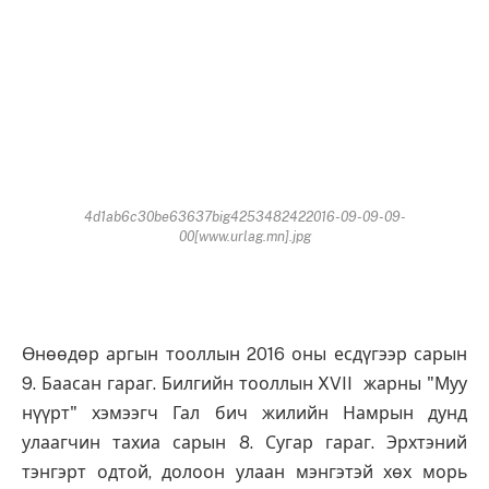
4d1ab6c30be63637big4253482422016-09-09-09-
00[www.urlag.mn].jpg
Өнөөдөр аргын тооллын 2016 оны есдүгээр сарын
9. Баасан гараг. Билгийн тооллын XVII жарны "Муу
нүүрт" хэмээгч Гал бич жилийн Намрын дунд
улаагчин тахиа сарын 8. Сугар гараг. Эрхтэний
тэнгэрт одтой, долоон улаан мэнгэтэй хөх морь