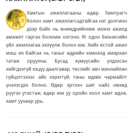
Хамтын ажиллагааны өдөр. Хамтрагч
болон хамт ажиллагсадтайгаа нэг долгион
дээр байх нь өнөөдрийнхөө ихэнх ажилд
амжилт гаргах боломж олгоно. Яг одоо бизнесийн
үйл ажиллагаа эхлүүлж болох юм. Хийх ёстой ажил
маш их байгаа нь таныг өдрийн хэмнэлд амархан
татаж оруулна. Бусад хүмүүсийн үлдээсэн
хийгдээгүй хэцүү даалгавар, төслийг авч манлайлан
гүйцэтгэхээс айх хэрэггүй, таны идэвх чармайлт
үнэлэгдэх болно. Өдөр эртхэн шиг найз нөхөд
рүүгээ утастаж, өдөр юм уу оройн хоол хамт идэж,
хамт уухаар урь.