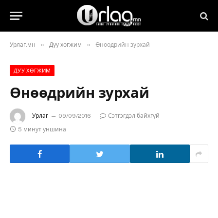
»
»
Урлаг.мн
Дуу хөгжим
Өнөөдрийн зурхай
ДУУ ХӨГЖИМ
Өнөөдрийн зурхай
Урлаг
09/09/2016
Сэтгэгдэл байхгүй
5 минут уншина