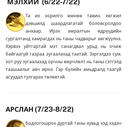
МЭЛХИЙ (6/22-7/22)
Та их зорилго өмнөө тавин, хөгжил
дэвшилд шаардлагатай боловсролдоо
анхаар. Ирэх амралтын өдрүүдийн
сургалтанд хамрагдах нь таны чадварыг хөгжүүлнэ.
Хэрвээ уйтгартай мэт санагдвал урьд нь очиж
байгаагүй газраа зугаалахад таатай. Зэргэлдээ сум,
хот руу зугаалахад орчны өөрчлөлт нь таны сэтгэлд
таашаалыг авч ирнэ. Гэр бүлийн амьдралд таагүй
асуудал тулгарах төлөвтэй.
АРСЛАН (7/23-8/22)
Бодлогошрох дуртай таны хувьд хэд хэдэн