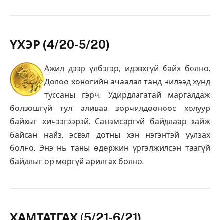
ҮХЭР (4/20-5/20)
Ажил дээр үлбэгэр, идэвхгүй байх болно.
Долоо хоногийн ачаалал танд нилээд хүнд
туссаны гэрч. Удирдлагатай маргалдаж
болзошгүй тул аливаа зөрчилдөөнөөс холуур
байхыг хичээгээрэй. Санамсаргүй байдлаар хайж
байсан найз, эсвэл дотны хэн нэгэнтэй уулзах
болно. Энэ нь таны өдөржин үргэлжилсэн таагүй
байдлыг ор мөргүй арилгах болно.
ХАМТАТГАХ (5/21-6/21)