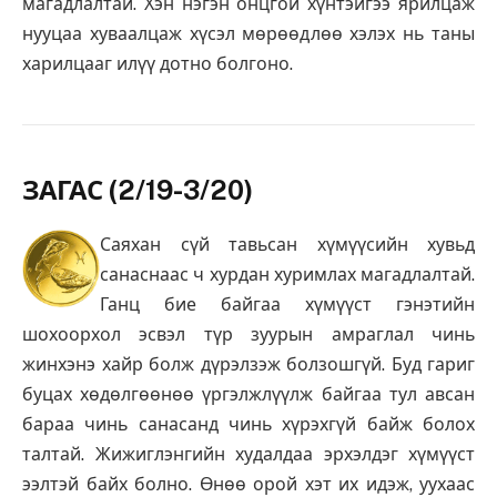
магадлалтай. Хэн нэгэн онцгой хүнтэйгээ ярилцаж
нууцаа хуваалцаж хүсэл мөрөөдлөө хэлэх нь таны
харилцааг илүү дотно болгоно.
ЗАГАС (2/19-3/20)
Саяхан сүй тавьсан хүмүүсийн хувьд
санаснаас ч хурдан хуримлах магадлалтай.
Ганц бие байгаа хүмүүст гэнэтийн
шохоорхол эсвэл түр зуурын амраглал чинь
жинхэнэ хайр болж дүрэлзэж болзошгүй. Буд гариг
буцах хөдөлгөөнөө үргэлжлүүлж байгаа тул авсан
бараа чинь санасанд чинь хүрэхгүй байж болох
талтай. Жижиглэнгийн худалдаа эрхэлдэг хүмүүст
ээлтэй байх болно. Өнөө орой хэт их идэж, уухаас