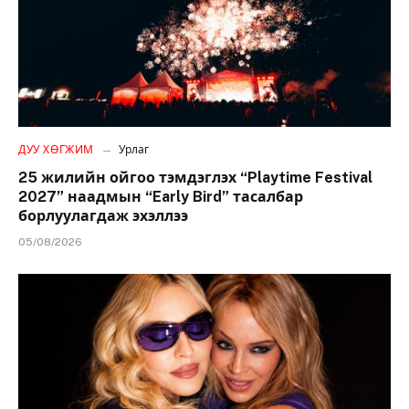
ДУУ ХӨГЖИМ
Урлаг
25 жилийн ойгоо тэмдэглэх “Playtime Festival
2027” наадмын “Early Bird” тасалбар
борлуулагдаж эхэллээ
05/08/2026