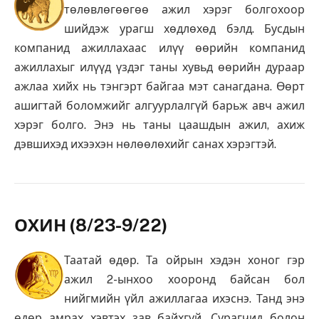
төлөвлөгөөгөө ажил хэрэг болгохоор
шийдэж урагш хөдлөхөд бэлд. Бусдын
компанид ажиллахаас илүү өөрийн компанид
ажиллахыг илүүд үздэг таны хувьд өөрийн дураар
ажлаа хийх нь тэнгэрт байгаа мэт санагдана. Өөрт
ашигтай боломжийг алгуурлалгүй барьж авч ажил
хэрэг болго. Энэ нь таны цаашдын ажил, ахиж
дэвшихэд ихээхэн нөлөөлөхийг санах хэрэгтэй.
ОХИН (8/23-9/22)
Таатай өдөр. Та ойрын хэдэн хоног гэр
ажил 2-ынхоо хооронд байсан бол
нийгмийн үйл ажиллагаа ихэснэ. Танд энэ
өдөр амрах хэвтэх зав байхгүй. Сурагчид болон