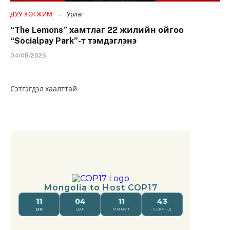
ДУУ ХӨГЖИМ
Урлаг
“The Lemons” хамтлаг 22 жилийн ойгоо
“Socialpay Park”-т тэмдэглэнэ
04/08/2026
Сэтгэгдэл хаалттай