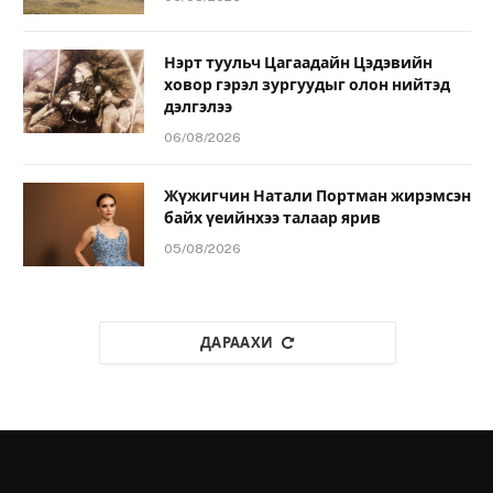
Нэрт туульч Цагаадайн Цэдэвийн
ховор гэрэл зургуудыг олон нийтэд
дэлгэлээ
06/08/2026
Жүжигчин Натали Портман жирэмсэн
байх үеийнхээ талаар ярив
05/08/2026
ДАРААХИ