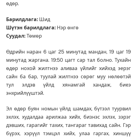
өдөр.
Барилдлага:
Шид
Шүтэн барилдлага:
Нэр өнгө
Суудал:
Төмөр
Өдрийн наран 6 цаг 25 минутад мандан, 19 цаг 19
минутад жаргана. 19:50 цагт сар тал болно. Тухайн
өдөр нохой жилтнээ аливаа үйлийг хийхэд эерэг
сайн ба бар, туулай жилтнээ сөрөг муу нөлөөтэй
тул элдэв үйлд хянамгай хандаж, биеэ
энхрийлүүштэй.
Эл өдөр буян номын үйлд шамдах, бүтээл туурвил
эхлэх, худалдаа арилжаа хийх, бизнэс эхлэх, зэрэг
дэвших, гарагийг тахих, тангараг тавихад сайн. Гэр
бүрэх, хэрүүл тэмцэл хийх, улаа гаргах, хиншүү