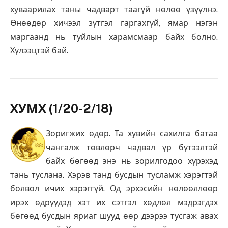
хуваарилах таны чадварт таагүй нөлөө үзүүлнэ.
Өнөөдөр хичээл зүтгэл гаргахгүй, ямар нэгэн
маргаанд нь туйлын харамсмаар байх болно.
Хүлээцтэй бай.
ХУМХ (1/20-2/18)
Зоригжих өдөр. Та хувийн сахилга батаа
чангалж төвлөрч чадвал үр бүтээлтэй
байх бөгөөд энэ нь зорилгодоо хүрэхэд
тань туслана. Хэрэв танд бусдын тусламж хэрэгтэй
болвол ичих хэрэггүй. Од эрхэсийн нөлөөллөөр
ирэх өдрүүдэд хэт их сэтгэл хөдлөл мэдрэгдэх
бөгөөд бусдын яриаг шууд өөр дээрээ тусгаж авах