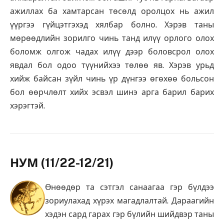
ажиллах ба хамтарсан төсөлд оролцох нь ажил
үүргээ гүйцэтгэхэд хялбар болно. Хэрэв таны
мөрөөдлийн зорилго чинь танд илүү орлого олох
боломж олгож чадах илүү дээр боловсрол олох
явдал бол одоо түүнийхээ төлөө яв. Хэрэв урьд
хийж байсан зүйл чинь үр дүнгээ өгөхөө больсон
бол өөрчлөлт хийх эсвэл шинэ арга барил барих
хэрэгтэй.
НУМ (11/22-12/21)
Өнөөдөр та сэтгэл санаагаа гэр бүлдээ
зориулахад хүрэх магадлалтай. Дараагийн
хэдэн сард гарах гэр бүлийн шийдвэр таны