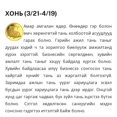
ХОНЬ (3/21-4/19)
Амар амгалан өдөр. Өнөөдөр гэр болон
өмч хөрөнгөтэй тань холбоотой асуудлууд
гарах болно. Гэрийн ажил тань таныг
дуудах хэдий ч та зорилгоо биелүүлж амжилтанд
хүрэх хэрэгтэй. Бизнесийн сөргөлдөөн, хувийн
амлалт тань таныг хэцүү байдалд хүргэх болно.
Хувийн байдлаасаа илүү бизнесээ сонгосон тань
хайртай хүнийг тань аз жаргалтай болгохгүй.
Заримдаа ажлын тань үүрэг хариуцлага эсвэл
бусдын үүрэг хариуцлага тань дээр ирдэг. Онцгой
хүнд цаг гаргаж чадвал, бүх зүйл тань эцэстээ бүтэх
болно. Сэтгэл хөдөлгөсөн санхүүгийн мэдээ
сонсоно гэдэгтээ итгэлтэй байж болно.