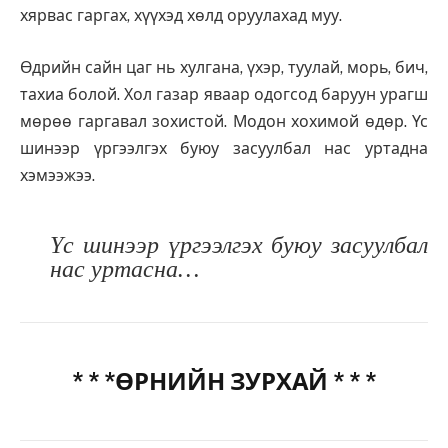
хярвас гаргах, хүүхэд хөлд оруулахад муу.
Өдрийн сайн цаг нь хулгана, үхэр, туулай, морь, бич,
тахиа болой. Хол газар яваар одогсод баруун урагш
мөрөө гаргавал зохистой. Модон хохимой өдөр. Үс
шинээр үргээлгэх буюу засуулбал нас уртадна
хэмээжээ.
Үс шинээр үргээлгэх буюу засуулбал
нас уртасна…
* * *ӨРНИЙН ЗУРХАЙ * * *