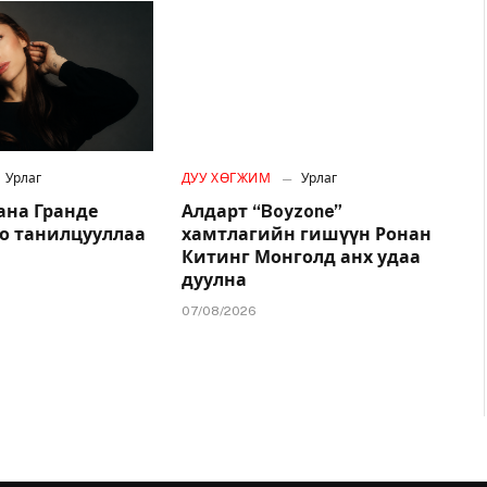
Урлаг
ДУУ ХӨГЖИМ
Урлаг
ана Гранде
Алдарт “Boyzone”
о танилцууллаа
хамтлагийн гишүүн Ронан
Китинг Монголд анх удаа
дуулна
07/08/2026