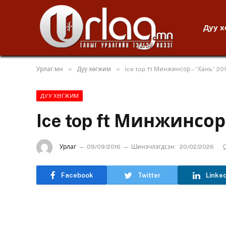
Дуу 
»
»
Урлаг.мн
Дуу хөгжим
Ice top ft Минжинсор – “Хань” 201
ДУУ ХӨГЖИМ
Ice top ft Минжинсор 
Урлаг
09/09/2016
Шинэчлэгдсэн:
20/02/2026
Facebook
Twitter
Linke