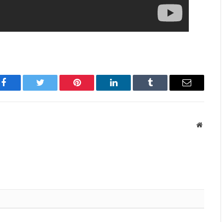
Facebook
Twitter
Pinterest
LinkedIn
Tumblr
Имэйл
Вэбса