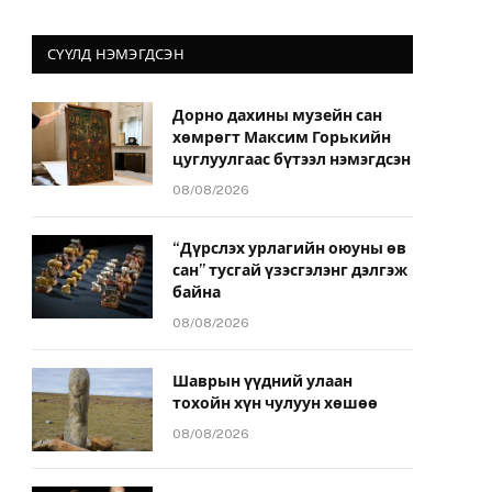
СҮҮЛД НЭМЭГДСЭН
Дорно дахины музейн сан
хөмрөгт Максим Горькийн
цуглуулгаас бүтээл нэмэгдсэн
08/08/2026
“Дүрслэх урлагийн оюуны өв
сан” тусгай үзэсгэлэнг дэлгэж
байна
08/08/2026
Шаврын үүдний улаан
тохойн хүн чулуун хөшөө
08/08/2026