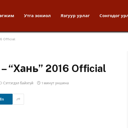
хөгжим
Утга зохиол
Язгуур урлаг
Сонгодог ур
6 Official
– “Хань” 2016 Official
Сэтгэгдэл байхгүй
1 минут уншина
dIn