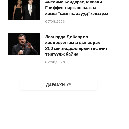
Антонио Бандерас, Мелани
Гриффит нар салснаасаа
хойш “сайн найзууд” хэвээрээ
07/08/2026
Леонардо ДиКаприо
ховордсон амьтдыг аврах
200 сая ам.долларын төслийг
тэргүүлж байна
07/08/2026
ДАРААХИ