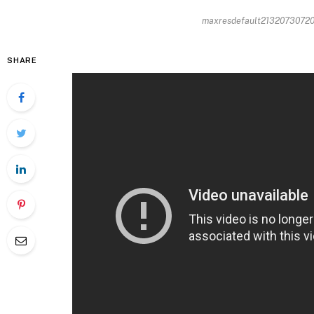
maxresdefault213207307201
SHARE