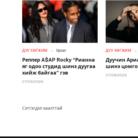
ДУУ ХӨГЖИМ
Урлаг
ДУУ ХӨГЖИМ
Реппер A$AP Rocky “Рианна
Дуучин Ари
яг одоо студид шинэ дуугаа
шинэ цомго
хийж байгаа” гэв
07/08/2026
07/08/2026
Сэтгэгдэл хаалттай