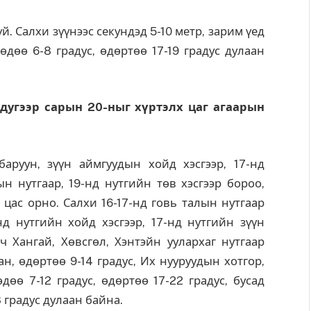
. Салхи зүүнээс секундэд 5-10 метр, зарим үед
өдөө 6-8 градус, өдөртөө 17-19 градус дулаан
 дугээр сарын 20-ныг хүртэлх
цаг агаарын
аруун, зүүн аймгуудын хойд хэсгээр, 17-нд
ын нутгаар, 19-нд нутгийн төв хэсгээр бороо,
 цас орно. Салхи 16-17-нд говь талын нутгаар
нд нутгийн хойд хэсгээр, 17-нд нутгийн зүүн
сч Хангай, Хөвсгөл, Хэнтэйн уулархаг нутгаар
ан, өдөртөө 9-14 градус, Их нууруудын хотгор,
өө 7-12 градус, өдөртөө 17-22 градус, бусад
8 градус дулаан байна.