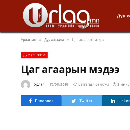
Дуу 
»
»
Урлаг.мн
Дуу хөгжим
Цаг агаарын мэдээ
ДУУ ХӨГЖИМ
Цаг агаарын мэдээ
Урлаг
15/09/2016
Сэтгэгдэл байхгүй
2 мину
Facebook
Twitter
Linke