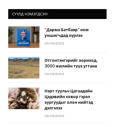
СҮҮЛД НЭМЭГДСЭН
“Дарма Батбаяр” ном
уншигчдад хүрлээ
06/08/2026
Отгонтэнгэрийг зориход,
3000 жилийн түүх угтана
06/08/2026
Нэрт туульч Цагаадайн
Цэдэвийн ховор гэрэл
зургуудыг олон нийтэд
дэлгэлээ
06/08/2026