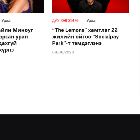
Урлаг
ДУУ ХӨГЖИМ
Урлаг
айли Миноуг
“The Lemons” хамтлаг 22
арсан уран
жилийн ойгоо “Socialpay
удахгүй
Park”-т тэмдэглэнэ
хүрнэ
04/08/2026