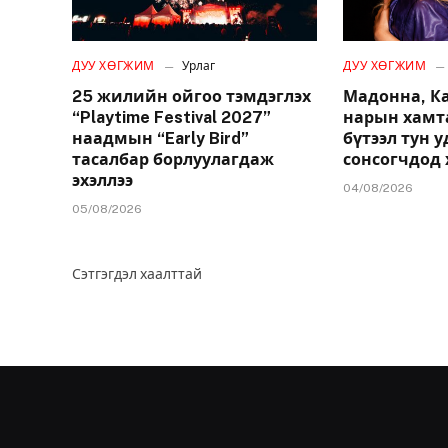
ДУУ ХӨГЖИМ
Урлаг
ДУУ ХӨГЖИМ
25 жилийн ойгоо тэмдэглэх
Мадонна, К
“Playtime Festival 2027”
нарын хамт
наадмын “Early Bird”
бүтээл тун 
тасалбар борлуулагдаж
сонсогчдод 
эхэллээ
04/08/2026
05/08/2026
Сэтгэгдэл хаалттай