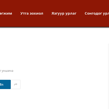
хөгжим
Утга зохиол
Язгуур урлаг
Сонгодог ур
т уншина
dIn