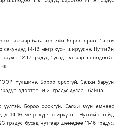
аар шөнөдөө 4-9 градус, өдөртөө 14-19 градус
им газраар бага зэргийн бороо орно. Салхи
ар секундэд 14-16 метр хүрч ширүүснэ. Нутгийн
сэрүүсч 12-17 градус, бусад нутгаар шөнөдөө 5-
йна.
Р: Үүлшинэ. Бороо орохгүй. Салхи баруун
градус, өдөртөө 19-21 градус дулаан байна.
үүлтэй. Бороо орохгүй. Салхи зүүн өмнөөс
ндэд 14-16 метр хүрч ширүүснэ. Нутгийн хойд
23 градус, бусад нутгаар шөнөдөө 11-16 градус,