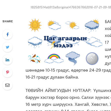
18258f514ab913a8original4766367662016-07-21-09-18[
БА
SHARE
хо
хо
17
ши
ну
ду
шөнөдөө 10-15 градус, өдөртөө 24-29 град
16-21 градус дулаан байна.
ТӨВИЙН АЙМГУУДЫН НУТГААР: Үүлшинэ.
баруун хэсгээр бороо орно. Салхи зүүнээс 
16 метр хүрч ширүүснэ. Хангай, Хөвсгөл,