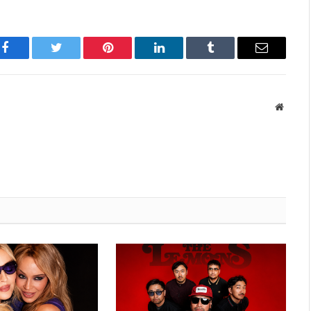
Facebook
Twitter
Pinterest
LinkedIn
Tumblr
Имэйл
Вэбса