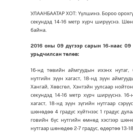
УЛААНБААТАР ХОТ: Үүлшинэ. Бороо орохгүй
секундэд 14-16 метр хүрч ширүүснэ. Шөн
байна.
2016 оны 09 дүгээр сарын 16-наас 09
урьдчилсан төлөв:
16-нд төвийн аймгуудын ихэнх нутаг, б
нутгийн зүүн хагаст, 18-нд зүүн аймгууд
Хангай, Хөвсгөл, Хэнтэйн уулсаар нойтон
секундэд 14-16 метр хүрч ширүүснэ. 16-
хагаст, 18-нд зүүн зүгийн нутгаар сэрүү
шөнөдөө 4 градус хүйтнээс 1 градус дула
говийн бүс нутгийн өмнөд хэсгээр шөнөд
нутгаар шөнөдөө 2-7 градус, өдөртөө 13-1