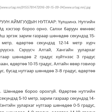
www.urlag.mn]9155781472016-09-15-09-04[www.urlag.mn].jpg
РУУН АЙМГУУДЫН НУТГААР: Үүлшинэ. Нутгийн
йд хэсгээр бороо орно. Салхи баруун өмнөөс
йш эргэж зарим газраар шөнөдөө секундэд 15-
 метр, өдөртөө секундэд 12-14 метр хүрч
рүүснэ. Сэрүүсч Алтай, Хангайн уулархаг
тгаар шөнөдөө 2 градус хүйтнээс 3 градус
лаан, өдөртөө 10-15 градус, Алтайн өвөр говиор
ус, бусад нутгаар шөнөдөө 3-8 градус, өдөртөө
 Шөнөдөө бороо орохгүй. Өдөртөө нутгийн
секундэд 5-10 метр, зарим газраар секундэд 14-
 Хэнтэйн уулархаг нутгаар шөнөдөө 0-5 градус,