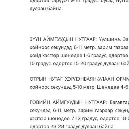
өдөртөө сэрүүсч 9-14 градус, бусад нутг
дулаан байна.
ЗҮҮН АЙМГУУДЫН НУТГААР: Үүлшинэ. Зар
хойноос секундэд 6-11 метр, зарим газра
хойд хэсгээр шөнөдөө 1-6 градус, өдөртөө 
10 градус, өдөртөө 15-20 градус дулаан ба
ОТРЫН НУТАГ ХЭРЛЭНБАЯН-УЛААН ОРЧМОО
хойноос секундэд 5-10 метр. Шөнөдөө 4-6 
ГОВИЙН АЙМГУУДЫН НУТГААР: Багавтар 
секундэд 6-11 метр, зарим газраар секу
хэсгээр шөнөдөө 7-12 градус, өдөртөө 18-
өдөртөө 23-28 градус дулаан байна.