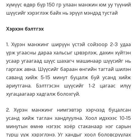
хүмүүс өдөр бүр 150 гр улаан манжин юм уу түүний
шүүсийг хэрэглэж байх нь эрүүл мэндэд тустай
Хэрхэн бэлтгэх
1. Хүрэн манжинг ширүүн үстэй сойзоор 2-3 удаа
үрж угаасны дараа хальсыг цэвэрлэж, дахин хүйтэн
усаар угаагаад шүүс шахагч машинаар шүүсийг нь
гаргаж авна. Шүүсийг бараан өнгийн тагтай шилэн
саванд хийж 5-15 минут буцалж буй усанд хийж
ариутгана. Бэлтгэсэн шүүсийг 1-2 цагаас илүү
хугацаагаар хадгалж болохгүй.
2. Хүрэн манжинг нимгэвтэр хэрчээд буцалсан
усанд хийж таглан хандлуулна. Хоол идэхээс 10-15
минутын өмнө нэгээс хоёр стаканаар нэг сарын
турш ууж хэрэглэнэ. Уг хандыг хоол боловсруулах