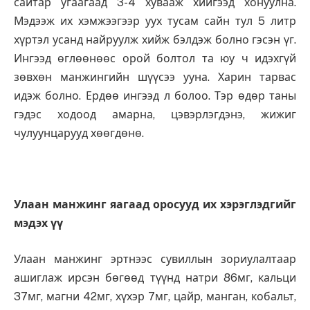
сайтар угаагаад 3-4 хувааж хийгээд хонуулна.
Мэдээж их хэмжээгээр уух тусам сайн тул 5 литр
хүртэл усанд найруулж хийж бэлдэж болно гэсэн үг.
Ингээд өглөөнөөс орой болтол та юу ч идэхгүй
зөвхөн манжингийн шүүсээ ууна. Харин тарвас
идэж болно. Ердөө ингээд л болоо. Тэр өдөр таны
гэдэс ходоод амарна, цэвэрлэгдэнэ, жижиг
чулуунцарууд хөөгдөнө.
Улаан манжинг яагаад оросууд их хэрэглэдгийг
мэдэх үү
Улаан манжинг эртнээс сувиллын зориулалтаар
ашиглаж ирсэн бөгөөд түүнд натри 86мг, кальци
37мг, магни 42мг, хүхэр 7мг, цайр, манган, кобальт,