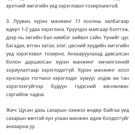
эрхтний эмгэгийн үед хэрэглэвэл тохиромжтой.
З. Лууван, хүрэн манжинг 1:1 хоолны халбагаар
өдөрт 1-2 удаа хэрэглэнэ. Үрүүлдэх маягаар бэлтгэж,
дээр нь зөгийн бал нимбэг хийвэл сайн. Үүнийг цус
багадах, өтгөн хатах, элэг, цөсний хүүдийн эмгэгийн
үед хэрэглэвэл тохирно. Анхааруулахад давсалсан
болон даршилсан хүрэн манжинг эмчилгээний
зориулалтаар хэрэглэдэггүй. Хүрэн манжинг хоол
хүнсэндээ тогтмол хэрэглэдэг хүмүүс элдэв эм тан
хэрэглэхгүйгээр бүдүүн гэдэсний өвчлөлөөс
сэргийлж чадна.
Жич: Цусан дахь сахарын хэмжээ өндөр байгаа үед
сахарын өвчтэй хүн улаан манжин идэж болдоггүйг
анхаарна уу.