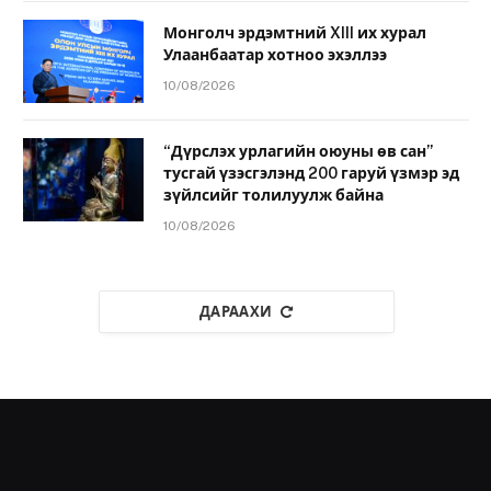
Монголч эрдэмтний XIII их хурал
Улаанбаатар хотноо эхэллээ
10/08/2026
“Дүрслэх урлагийн оюуны өв сан”
тусгай үзэсгэлэнд 200 гаруй үзмэр эд
зүйлсийг толилуулж байна
10/08/2026
ДАРААХИ