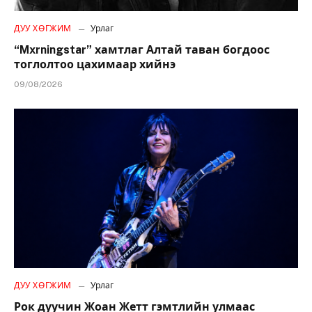
ДУУ ХӨГЖИМ
Урлаг
“Mxrningstar” хамтлаг Алтай таван богдоос
тоглолтоо цахимаар хийнэ
09/08/2026
ДУУ ХӨГЖИМ
Урлаг
Рок дуучин Жоан Жетт гэмтлийн улмаас