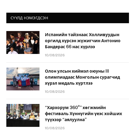
СҮҮЛД НЭМЭГДСЭН
Испанийн тайзнаас Холливуудын
оргилд хүрсэн жүжигчин Антонио
Бандерас 66 нас хүрлээ
10/08/2026
Олон улсын хиймэл оюуны III
олимпиадаас Монголын сурагчид
хүрэл медаль хүртлээ
10/08/2026
“Хархорум 360°” хөгжмийн
фестиваль Хүннүгийн үеэс хойших
түүхээр “аялуулна”
10/08/2026