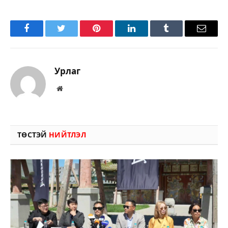
Facebook
Twitter
Pinterest
LinkedIn
Tumblr
Имэйл
Урлаг
Вэбсайт
ТӨСТЭЙ
НИЙТЛЭЛ