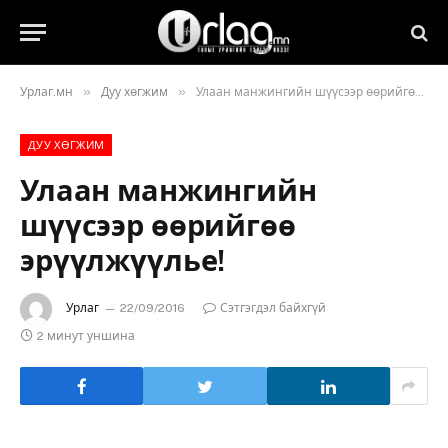
»
»
Урлаг.мн
Дуу хөгжим
Улаан манжингийн шүүсээр өөрийгөө эрүүлжүүлье!
ДУУ ХӨГЖИМ
Улаан манжингийн
шүүсээр өөрийгөө
эрүүлжүүлье!
Урлаг
22/09/2016
Сэтгэгдэл байхгүй
2 минут уншина