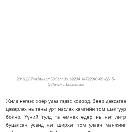
20nl12j87mabtkkbm595ohn0u_b2204114722016-09-22-15-
36[www.urlag.mn].jpg
Жилд нэгээс хоёр удаа гэдэс ходоод, бөөр давсагаа
цэвэрлэх нь таны урт наслах хамгийн том шалгуур
болно. Үүний тулд та өмнөх өдөр нь нэг литр
буцалсан усанд нэг ширхэг том улаан манжинг