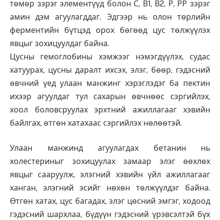
төмөр зэрэг элементүүд болон С, В1, В2, Р, РР зэрэг
амин дэм агуулагддаг. Эдгээр нь олон төрлийн
ферментийн бүтцэд орох бөгөөд цус төлжүүлэх
явцыг зохицуулдаг байна.
Цусны гемоглобины хэмжээг нэмэгдүүлэх, судас
хатуурах, цусны даралт ихсэх, элэг, бөөр, гэдэсний
өвчний үед улаан манжинг хэрэглэдэг ба пектин
ихээр агуулдаг тул сахарын өвчнөөс сэргийлэх,
хоол боловсруулах эрхтний ажиллагааг хэвийн
байлгах, өтгөн хатахаас сэргийлэх нөлөөтэй.
Улаан манжинд агуулагдах бетанин нь
холестериныг зохицуулах замаар элэг өөхлөх
явцыг сааруулж, элэгний хэвийн үйл ажиллагааг
ханган, элэгний эсийг нөхөн төлжүүлдэг байна.
Өтгөн хатах, цус багадах, элэг цөсний эмгэг, ходоод
гэдэсний шархлаа, бүдүүн гэдэсний үрэвсэлтэй бүх