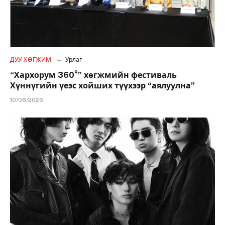
ДУУ ХӨГЖИМ
Урлаг
“Хархорум 360°” хөгжмийн фестиваль
Хүннүгийн үеэс хойших түүхээр “аялуулна”
10/08/2026