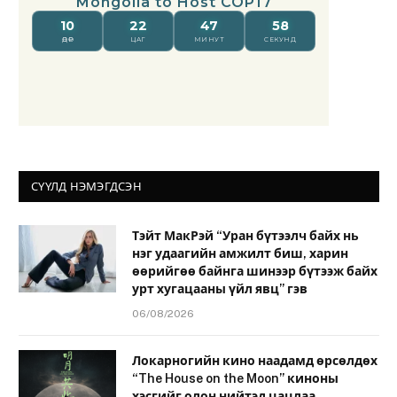
СҮҮЛД НЭМЭГДСЭН
Тэйт МакРэй “Уран бүтээлч байх нь
нэг удаагийн амжилт биш, харин
өөрийгөө байнга шинээр бүтээж байх
урт хугацааны үйл явц” гэв
06/08/2026
Локарногийн кино наадамд өрсөлдөх
“The House on the Moon” киноны
хэсгийг олон нийтэд цацлаа