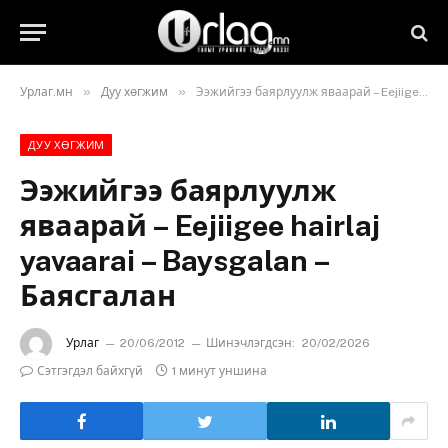
»
»
Урлаг.мн
Дуу хөгжим
Ээжийгээ баярлуулж яваарай – Eejiigee hairlaj yavaarai – Baysgalan – Баясгалан
ДУУ ХӨГЖИМ
Ээжийгээ баярлуулж
яваарай – Eejiigee hairlaj
yavaarai – Baysgalan –
Баясгалан
Урлаг
20/06/2012
Шинэчлэгдсэн:
20/02/2026
Сэтгэгдэл байхгүй
1 минут уншина