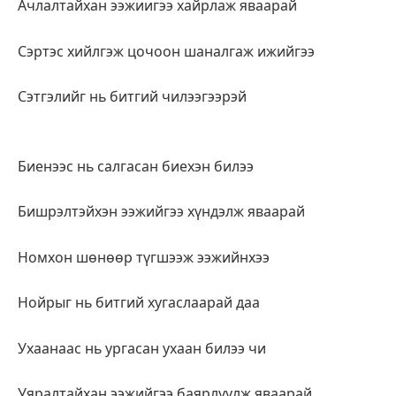
Ачлалтайхан ээжиигээ хайрлаж яваарай
Сэртэс хийлгэж цочоон шаналгаж ижийгээ
Сэтгэлийг нь битгий чилээгээрэй
Биенээс нь салгасан биехэн билээ
Бишрэлтэйхэн ээжийгээ хүндэлж яваарай
Номхон шөнөөр түгшээж ээжийнхээ
Нойрыг нь битгий хугаслаарай даа
Ухаанаас нь ургасан ухаан билээ чи
Уяралтайхан ээжийгээ баярлуулж яваарай