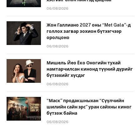
06/08/2026
Жон Галлиано 2027 оны “Met Gala”-д
голлох загвар зохион бүтээгчээр
оролцоно
06/08/2026
Мишель Йео Ёко Оногийн тухай
намтарчилсан кинонд түүний дүрийг
бүтээхийг хүсдэг
06/08/2026
“Маск” продакшныхан “Сүүлчийн
шилийн сайн эрс” уран сайхны киног
бүтээж байна
06/08/2026