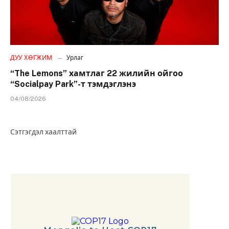
ДУУ ХӨГЖИМ
Урлаг
“The Lemons” хамтлаг 22 жилийн ойгоо
“Socialpay Park”-т тэмдэглэнэ
04/08/2026
Сэтгэгдэл хаалттай