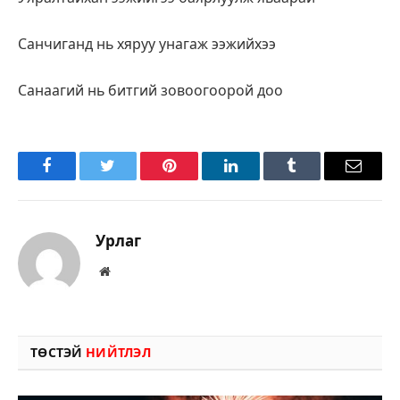
Санчиганд нь хяруу унагаж ээжийхээ
Санаагий нь битгий зовоогоорой доо
Facebook
Twitter
Pinterest
LinkedIn
Tumblr
Имэйл
Урлаг
Вэбсайт
ТӨСТЭЙ
НИЙТЛЭЛ