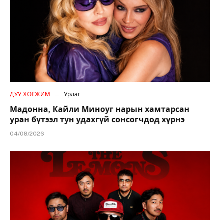
ДУУ ХӨГЖИМ
Урлаг
Мадонна, Кайли Миноуг нарын хамтарсан
уран бүтээл тун удахгүй сонсогчдод хүрнэ
04/08/2026