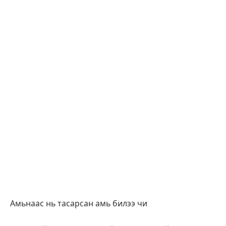
Амьнаас нь тасарсан амь билээ чи