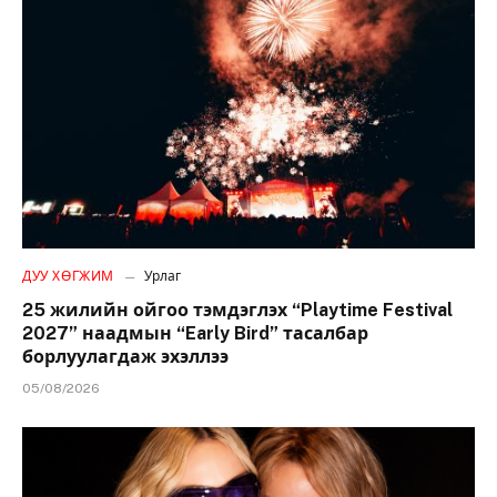
ДУУ ХӨГЖИМ
Урлаг
25 жилийн ойгоо тэмдэглэх “Playtime Festival
2027” наадмын “Early Bird” тасалбар
борлуулагдаж эхэллээ
05/08/2026