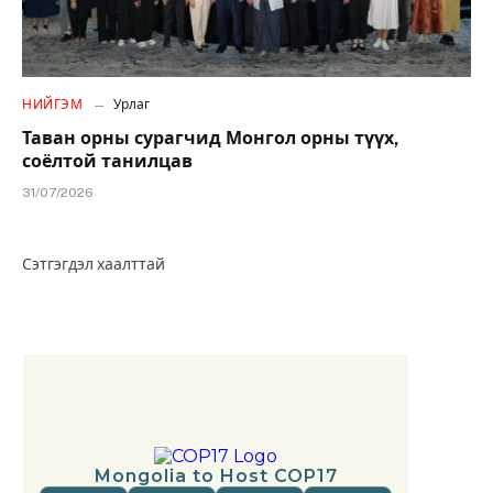
НИЙГЭМ
Урлаг
Таван орны сурагчид Монгол орны түүх,
соёлтой танилцав
31/07/2026
Сэтгэгдэл хаалттай