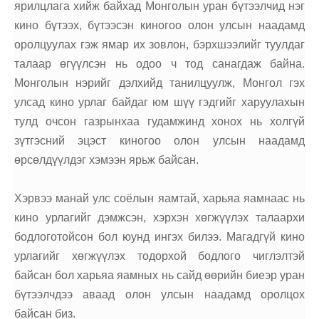
ярилцлага хийж байхад Монголын уран бүтээлчид нэг
кино бүтээх, бүтээсэн киногоо олон улсын наадамд
оролцуулах гэж ямар их зовлон, бэрхшээлийг туулдаг
талаар өгүүлсэн нь одоо ч тод санагдаж байна.
Монголын нэрийг дэлхийд танилцуулж, Монгол гэх
улсад кино урлаг байдаг юм шүү гэдгийг харуулахын
тулд очсон газрынхаа гудамжинд хонох нь холгүй
зүтгэсний эцэст киногоо олон улсын наадамд
өрсөлдүүлдэг хэмээн ярьж байсан.
Хэрвээ манай улс соёлын яамтай, харьяа яамнаас нь
кино урлагийг дэмжсэн, хэрхэн хөгжүүлэх талаархи
бодлоготойсон бол юунд ингэх билээ. Магадгүй кино
урлагийг хөгжүүлэх тодорхой бодлого чиглэлтэй
байсан бол харьяа яамных нь сайд өөрийн биеэр уран
бүтээлчдээ аваад олон улсын наадамд оролцох
байсан биз.