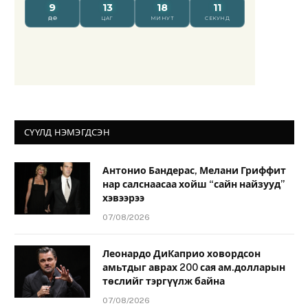
СҮҮЛД НЭМЭГДСЭН
Антонио Бандерас, Мелани Гриффит
нар салснаасаа хойш “сайн найзууд”
хэвээрээ
07/08/2026
Леонардо ДиКаприо ховордсон
амьтдыг аврах 200 сая ам.долларын
төслийг тэргүүлж байна
07/08/2026