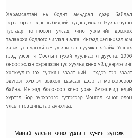
Харамсалтай нь бодит амьдрал дээр байдал
эсрэгээрээ гэдэг нь бидний нүдэнд илхэн. Бүхэл бүтэн
тусгаар тогтносон улсад кино урлагийг дэмжих
талаархи бодлого чиглэл ч алга. Ингээд хэлчихвэл юм
харж, уншдаггүй юм уу хэмээн шүүмжлэх байх. Унших
гээд үзсэн ч Соёлын тухай хуулиар л дуусна. 1996
оноос эхлэн хэрэгжсэн тус хуульд кино үйлдвэрлэлийг
хөгжүүлнэ гэх сүржин заалт бий. Гэхдээ тэр заалт
эдүгээг хүртэл зөвхөн цаасан дээр л мөнхөрсөөр
байна. Ингээд бодохоор кино уран бүтээлчид өдий
хүртэл бор зүрхээрээ зүтгэсээр Монгол киног олон
улсын төвшинд гаргачихлаа.
Манай улсын кино урлагт хүчин зүтгэж