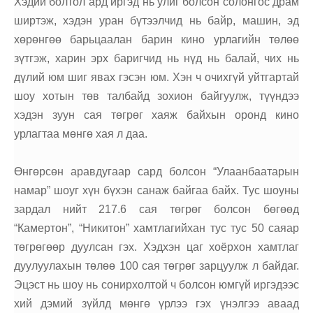
Хэдий болтол ард иргэд нь улиг болсон солонгос драм
ширтэж, хэдэн уран бүтээлчид нь байр, машин, эд
хөрөнгөө барьцаалан барин кино урлагийн төлөө
зүтгэж, харин эрх баригчид нь нүд нь балай, чих нь
дүлий юм шиг явах гэсэн юм. Хэн ч очихгүй уйтгартай
шоу хотын төв талбайд зохион байгуулж, түүндээ
хэдэн зуун сая төгрөг хаяж байхын оронд кино
урлагтаа мөнгө хая л даа.
Өнгөрсөн аравдугаар сард болсон “Улаанбаатарын
намар” шоуг хүн бүхэн санаж байгаа байх. Тус шоуны
зардал нийт 217.6 сая төгрөг болсон бөгөөд
“Камертон”, “Никитон” хамтлагийхан тус тус 50 саяар
төгрөгөөр дуулсан гэх. Хэдхэн цаг хоёрхон хамтлаг
дуулуулахын төлөө 100 сая төгрөг зарцуулж л байдаг.
Эцэст нь шоу нь сонирхолтой ч болсон юмгүй иргэдээс
хий дэмий зүйлд мөнгө үрлээ гэх үнэлгээ аваад