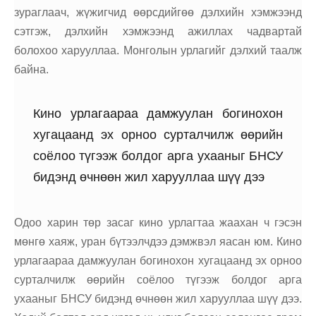
зураглаач, жүжигчид өөрсдийгөө дэлхийн хэмжээнд
сэтгэж, дэлхийн хэмжээнд ажиллах чадвартай
болохоо харууллаа. Монголын урлагийг дэлхий таалж
байна.
Кино урлагаараа дамжуулан богинохон
хугацаанд эх орноо сурталчилж өөрийн
соёлоо түгээж болдог арга ухааныг БНСУ
бидэнд өчнөөн жил харууллаа шүү дээ
Одоо харин төр засаг кино урлагтаа жаахан ч гэсэн
мөнгө хаяж, уран бүтээлчдээ дэмжвэл яасан юм. Кино
урлагаараа дамжуулан богинохон хугацаанд эх орноо
сурталчилж өөрийн соёлоо түгээж болдог арга
ухааныг БНСУ бидэнд өчнөөн жил харууллаа шүү дээ.