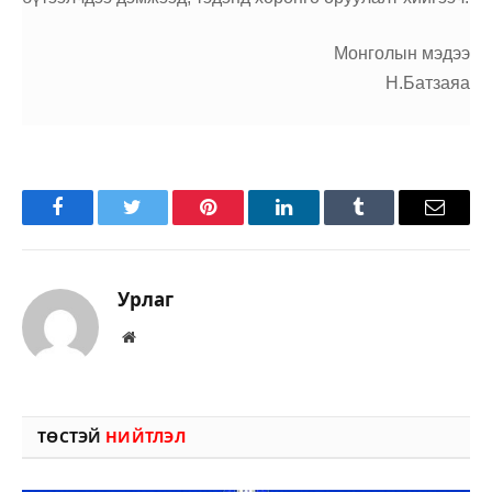
Монголын мэдээ
Н.Батзаяа
Facebook
Twitter
Pinterest
LinkedIn
Tumblr
Имэйл
Урлаг
Вэбсайт
ТӨСТЭЙ
НИЙТЛЭЛ