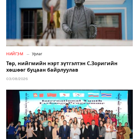
НИЙГЭМ
Урлаг
Төр, нийгмийн нэрт зүтгэлтэн С.Зоригийн
хөшөөг буцаан байрлуулав
03/08/2026