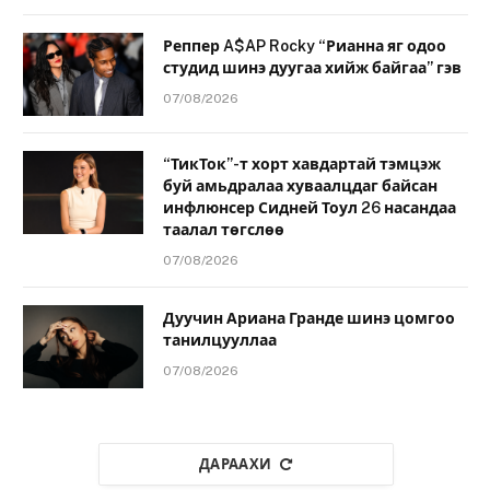
Реппер A$AP Rocky “Рианна яг одоо
студид шинэ дуугаа хийж байгаа” гэв
07/08/2026
“ТикТок”-т хорт хавдартай тэмцэж
буй амьдралаа хуваалцдаг байсан
инфлюнсер Сидней Тоул 26 насандаа
таалал төгслөө
07/08/2026
Дуучин Ариана Гранде шинэ цомгоо
танилцууллаа
07/08/2026
ДАРААХИ