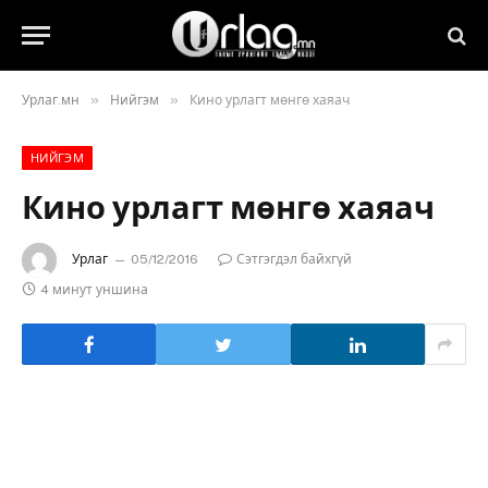
»
»
Урлаг.мн
Нийгэм
Кино урлагт мөнгө хаяач
НИЙГЭМ
Кино урлагт мөнгө хаяач
Урлаг
05/12/2016
Сэтгэгдэл байхгүй
4 минут уншина