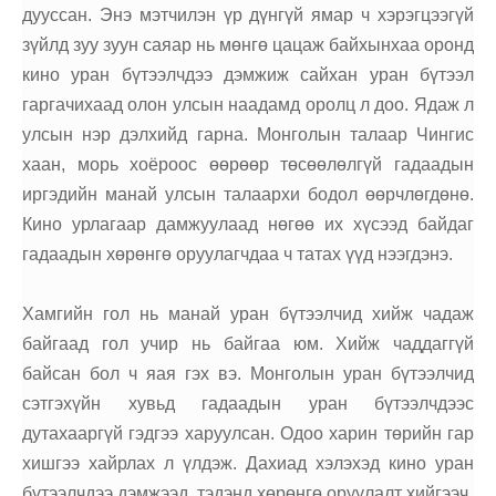
дууссан. Энэ мэтчилэн үр дүнгүй ямар ч хэрэгцээгүй
зүйлд зуу зуун саяар нь мөнгө цацаж байхынхаа оронд
кино уран бүтээлчдээ дэмжиж сайхан уран бүтээл
гаргачихаад олон улсын наадамд оролц л доо. Ядаж л
улсын нэр дэлхийд гарна. Монголын талаар Чингис
хаан, морь хоёроос өөрөөр төсөөлөлгүй гадаадын
иргэдийн манай улсын талаархи бодол өөрчлөгдөнө.
Кино урлагаар дамжуулаад нөгөө их хүсээд байдаг
гадаадын хөрөнгө оруулагчдаа ч татах үүд нээгдэнэ.
Хамгийн гол нь манай уран бүтээлчид хийж чадаж
байгаад гол учир нь байгаа юм. Хийж чаддаггүй
байсан бол ч яая гэх вэ. Монголын уран бүтээлчид
сэтгэхүйн хувьд гадаадын уран бүтээлчдээс
дутахааргүй гэдгээ харуулсан. Одоо харин төрийн гар
хишгээ хайрлах л үлдэж. Дахиад хэлэхэд кино уран
бүтээлчдээ дэмжээд, тэдэнд хөрөнгө оруулалт хийгээч.