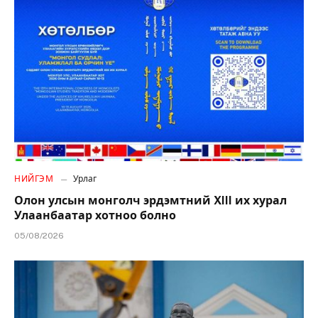
НИЙГЭМ
Урлаг
Олон улсын монголч эрдэмтний XIII их хурал
Улаанбаатар хотноо болно
05/08/2026