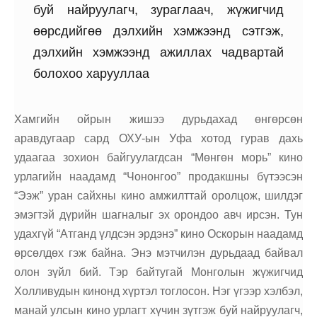
буй найруулагч, зураглаач, жүжигчид
өөрсдийгөө дэлхийн хэмжээнд сэтгэж,
дэлхийн хэмжээнд ажиллах чадвартай
болохоо харууллаа
Хамгийн ойрын жишээ дурьдахад өнгөрсөн
аравдугаар сард ОХУ-ын Уфа хотод гурав дахь
удаагаа зохион байгуулагдсан “Мөнгөн морь” кино
урлагийн наадамд “Чононгоо” продакшны бүтээсэн
“Ээж” уран сайхны кино амжилттай оролцож, шилдэг
эмэгтэй дүрийн шагналыг эх орондоо авч ирсэн. Тун
удахгүй “Атганд үлдсэн эрдэнэ” кино Оскорын наадамд
өрсөлдөх гэж байна. Энэ мэтчилэн дурьдаад байвал
олон зүйл бий. Тэр байтугай Монголын жүжигчид
Холливудын кинонд хүртэл тоглосон. Нэг үгээр хэлбэл,
манай улсын кино урлагт хүчин зүтгэж буй найруулагч,