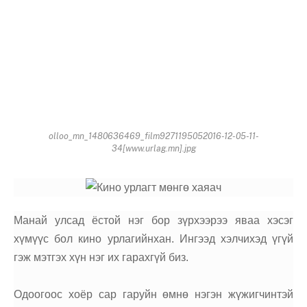
olloo_mn_1480636469_film9271195052016-12-05-11-
34[www.urlag.mn].jpg
Манай улсад ёстой нэг бор зүрхээрээ яваа хэсэг
хүмүүс бол кино урлагийнхан. Ингээд хэлчихэд үгүй
гэж мэтгэх хүн нэг их гарахгүй биз.
Одоогоос хоёр cap гаруйн өмнө нэгэн жүжигчинтэй