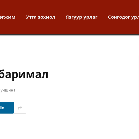
хөгжим
Утга зохиол
Язгуур урлаг
Сонгодог ур
 баримал
т уншина
dIn