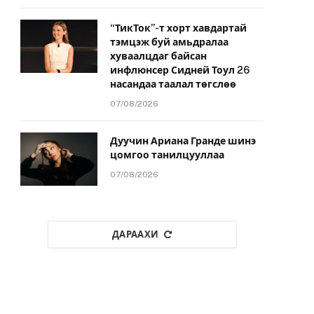
“ТикТок”-т хорт хавдартай
тэмцэж буй амьдралаа
хуваалцдаг байсан
инфлюнсер Сидней Тоул 26
насандаа таалал төгслөө
07/08/2026
Дуучин Ариана Гранде шинэ
цомгоо танилцууллаа
07/08/2026
ДАРААХИ