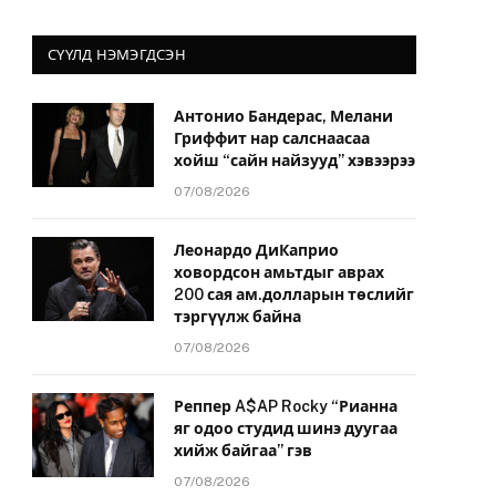
СҮҮЛД НЭМЭГДСЭН
Антонио Бандерас, Мелани
Гриффит нар салснаасаа
хойш “сайн найзууд” хэвээрээ
07/08/2026
Леонардо ДиКаприо
ховордсон амьтдыг аврах
200 сая ам.долларын төслийг
тэргүүлж байна
07/08/2026
Реппер A$AP Rocky “Рианна
яг одоо студид шинэ дуугаа
хийж байгаа” гэв
07/08/2026