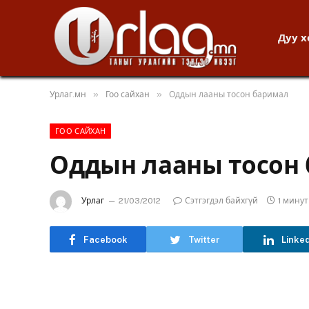
Дуу 
»
»
Урлаг.мн
Гоо сайхан
Оддын лааны тосон баримал
ГОО САЙХАН
Оддын лааны тосон
Урлаг
21/03/2012
Сэтгэгдэл байхгүй
1 мину
Facebook
Twitter
Linke