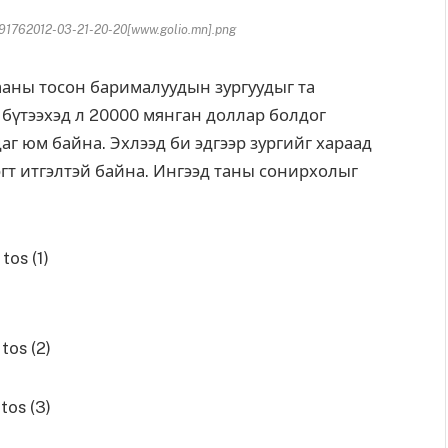
91762012-03-21-20-20[www.golio.mn].png
аны тосон барималуудын зургуудыг та
 бүтээхэд л 20000 мянган доллар болдог
аг юм байна. Эхлээд би эдгээр зургийг хараад
дэгт итгэлтэй байна. Ингээд таны сонирхолыг