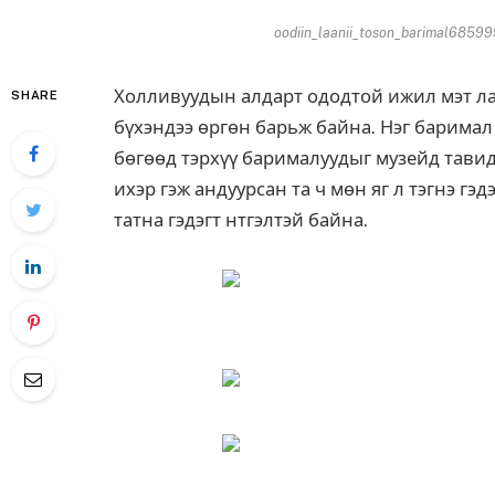
oodiin_laanii_toson_barimal68599
Холливуудын алдарт ододтой ижил мэт ла
SHARE
бүхэндээ өргөн барьж байна. Нэг баримал
бөгөөд тэрхүү барималуудыг музейд тавид
ихэр гэж андуурсан та ч мөн яг л тэгнэ гэ
татна гэдэгт нтгэлтэй байна.