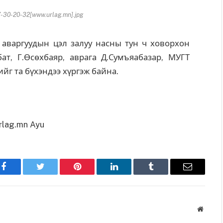
-30-20-32[www.urlag.mn].jpg
аваргуудын цэл залуу насны тун ч ховорхон
ат, Г.Өсөхбаяр, аврага Д.Сумъяабазар, МУГТ
йг та бүхэндээ хүргэж байна.
rlag.mn Ayu
Facebook
Twitter
Pinterest
LinkedIn
Tumblr
Имэйл
Вэбса