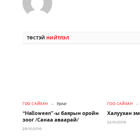
ТӨСТЭЙ
НИЙТЛЭЛ
ГОО САЙХАН
Урлаг
ГОО САЙХАН
“Halloween”-ы баярын оройн
Халуухан эм
зоог /Санаа аваарай/
22/10/2016
28/10/2016