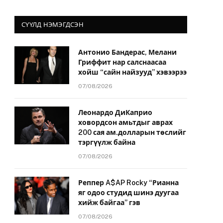
СҮҮЛД НЭМЭГДСЭН
Антонио Бандерас, Мелани
Гриффит нар салснаасаа
хойш “сайн найзууд” хэвээрээ
07/08/2026
Леонардо ДиКаприо
ховордсон амьтдыг аврах
200 сая ам.долларын төслийг
тэргүүлж байна
07/08/2026
Реппер A$AP Rocky “Рианна
яг одоо студид шинэ дуугаа
хийж байгаа” гэв
07/08/2026