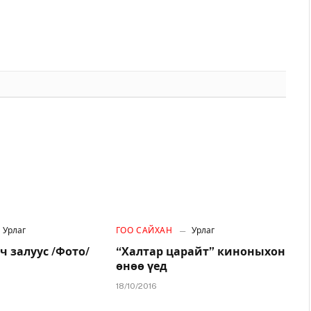
Урлаг
ГОО САЙХАН
Урлаг
ч залуус /Фото/
“Халтар царайт” киноныхон
өнөө үед
18/10/2016