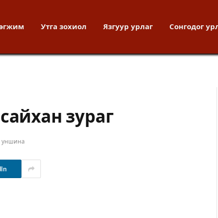
хөгжим
Утга зохиол
Язгуур урлаг
Сонгодог ур
сайхан зураг
т уншина
dIn