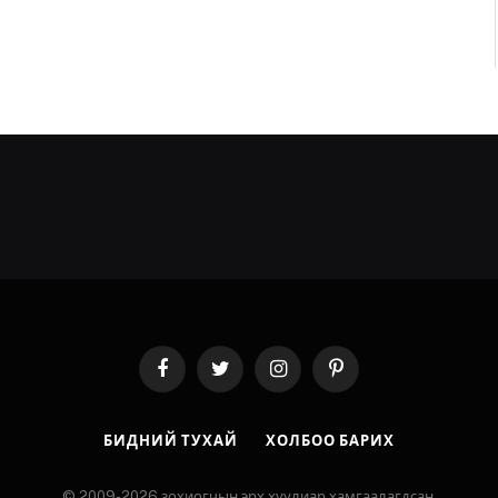
Facebook
Twitter
Instagram
Pinterest
БИДНИЙ ТУХАЙ
ХОЛБОО БАРИХ
© 2009-2026 зохиогчын эрх хуулиар хамгаалагдсан.