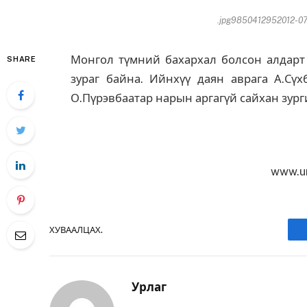
.jpg9850412952012-07
Монгол түмний бахархал болсон алдарт 
SHARE
зураг байна. Ийнхүү даян аврага А.Сүхб
О.Пүрэвбаатар нарын аргагүй сайхан зурги
www.u
ХУВААЛЦАХ.
Урлаг