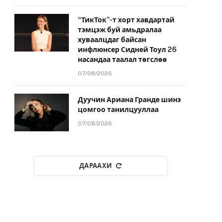
“ТикТок”-т хорт хавдартай
тэмцэж буй амьдралаа
хуваалцдаг байсан
инфлюнсер Сидней Тоул 26
насандаа таалал төгслөө
07/08/2026
Дуучин Ариана Гранде шинэ
цомгоо танилцууллаа
07/08/2026
ДАРААХИ
йт