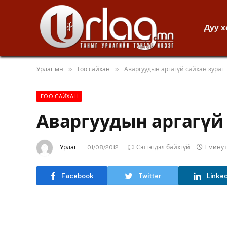
Дуу 
»
»
Урлаг.мн
Гоо сайхан
Аваргуудын аргагүй сайхан зураг
ГОО САЙХАН
Аваргуудын аргагүй 
Урлаг
01/08/2012
Сэтгэгдэл байхгүй
1 мину
Facebook
Twitter
Linke