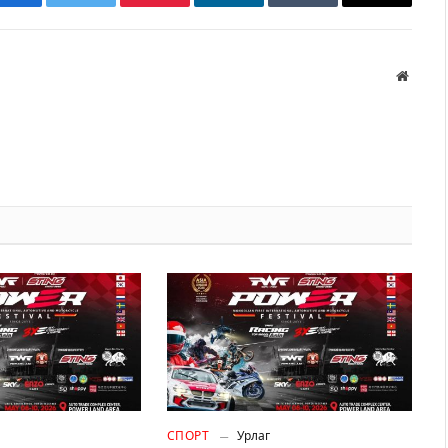
Facebook
Twitter
Pinterest
LinkedIn
Tumblr
Имэйл
Вэбса
СПОРТ
Урлаг