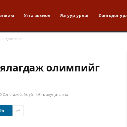
хөгжим
Утга зохиол
Язгуур урлаг
Сонгодог ур
г өндөрлөлөө
р ялагдаж олимпийг
Сэтгэгдэл байхгүй
1 минут уншина
dIn