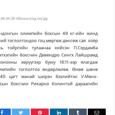
08-04-22-48[www.urlag.mn].jpg
ндонгын олимпийн боксын 49 кг-ийн жинд
ний тоглолтондоо гоц мөргөж дөнгөж сая хоёр
хь тойргийн тулаанаа хийсэн П.Сэрдамба
этхэгийн боксчин Девендро Сингх Лайшрамд
онооны зөрүүгээр буюу 16:11-ээр ялагдаж
импийн тоглолтоо өндөрлөлөө. Өнөө шөнө
.45 цагт манай ширэн бээлийтэн У.Мөнх-
сын боксчин Рикарно Колинтой дараагийн