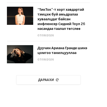
“ТикТок”-т хорт хавдартай
тэмцэж буй амьдралаа
хуваалцдаг байсан
инфлюнсер Сидней Тоул 26
насандаа таалал төгслөө
07/08/2026
Дуучин Ариана Гранде шинэ
цомгоо танилцууллаа
07/08/2026
ДАРААХИ