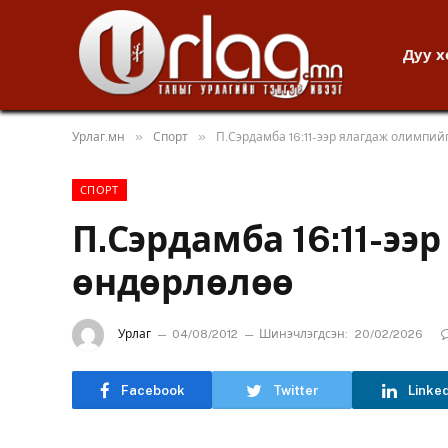
Дуу 
»
»
Урлаг.мн
Спорт
П.Сэрдамба 16:11-ээр ялагдаж олимпий
СПОРТ
П.Сэрдамба 16:11-ээ
өндөрлөлөө
Урлаг
04/08/2012
Шинэчлэгдсэн:
20/02/2026
Facebook
Twitter
Linke