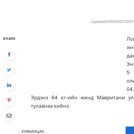
.Сэрдамба1010450272012-
Ло
SHARE
эх
да
Эн
5 
ол
04
Эрдэнэ 64 кг-ийн жинд Мавритани ул
тулаанаа хийнэ.
ХУВААЛЦАХ.