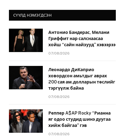
СҮҮЛД НЭМЭГДСЭН
Антонио Бандерас, Мелани
Гриффит нар салснаасаа
хойш “сайн найзууд” хэвээрээ
07/08/2026
Леонардо ДиКаприо
ховордсон амьтдыг аврах
200 сая ам.долларын төслийг
тэргүүлж байна
07/08/2026
Реппер A$AP Rocky “Рианна
яг одоо студид шинэ дуугаа
хийж байгаа” гэв
07/08/2026