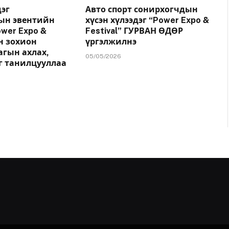
эг
Авто спорт сонирхогчдын
ын эвентийн
хүсэн хүлээдэг “Power Expo &
wer Expo &
Festival” ГУРВАН ӨДӨР
йн зохион
үргэлжилнэ
агын ахлах,
05/05/2026
г танилцууллаа