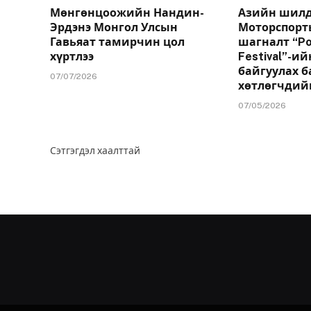
Мөнгөнцоожийн Нандин-
Азийн шилд
Эрдэнэ Монгол Улсын
Моторспорт
Гавьяат тамирчин цол
шагналт “Po
хүртлээ
Festival”-и
байгуулах б
07/07/2026
хөтлөгчдий
07/05/2026
Сэтгэгдэл хаалттай