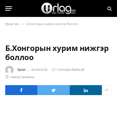
»
Урлаг.мн
Б.Хонгорын хурим нижгэр боллоо
Б.Хонгорын хурим нижгэр
боллоо
Урлаг
16/08/2012
Сэтгэгдэл байхгүй
1 минут уншина