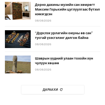
Дорно дахины музейн сан хөмрөгт
Максим Горькийн цуглуулгаас бүтээл
нэмэгдсэн
08/08/2026
“Дүрслэх урлагийн оюуны өв сан”
тусгай үзэсгэлэнг дэлгэж байна
08/08/2026
Шаврын үүдний улаан тохойн хүн
чулуун хөшөө
08/08/2026
ДАРААХИ