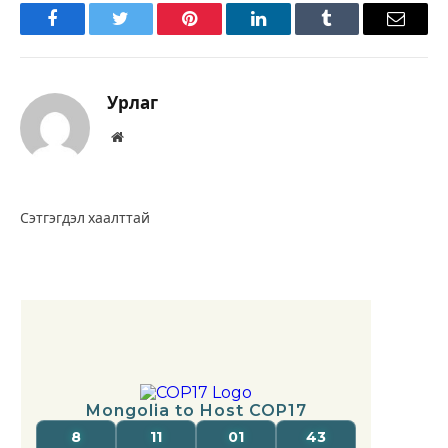
Facebook
Twitter
Pinterest
LinkedIn
Tumblr
Имэйл
Урлаг
Вэбсайт
Сэтгэгдэл хаалттай