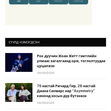
СҮҮЛД НЭМЭГДСЭН
Рок дуучин Жоан Жетт гэмтлийн
улмаас хагалгаанд орж, тоглолтуудаа
цуцалжээ
08/08/2026
76 настай Ричард Гир, 28 настай
Диана Силверс нар “Asymmetry”
кинонд хосын дүр бүтээжээ
08/08/2026