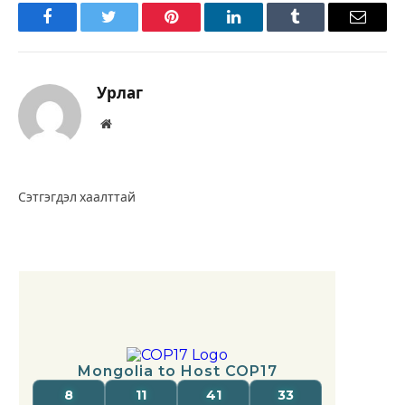
Facebook
Twitter
Pinterest
LinkedIn
Tumblr
Имэйл
Урлаг
Вэбсайт
Сэтгэгдэл хаалттай