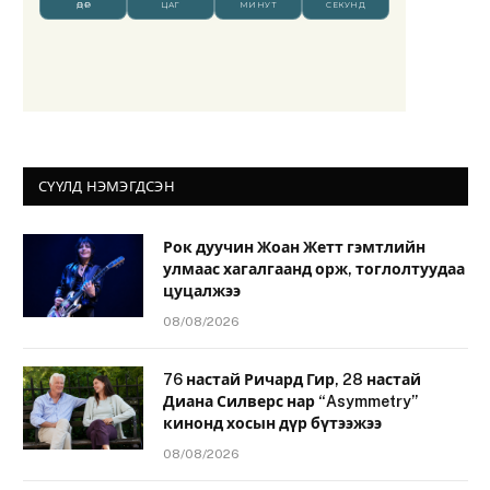
СҮҮЛД НЭМЭГДСЭН
Рок дуучин Жоан Жетт гэмтлийн
улмаас хагалгаанд орж, тоглолтуудаа
цуцалжээ
08/08/2026
76 настай Ричард Гир, 28 настай
Диана Силверс нар “Asymmetry”
кинонд хосын дүр бүтээжээ
08/08/2026