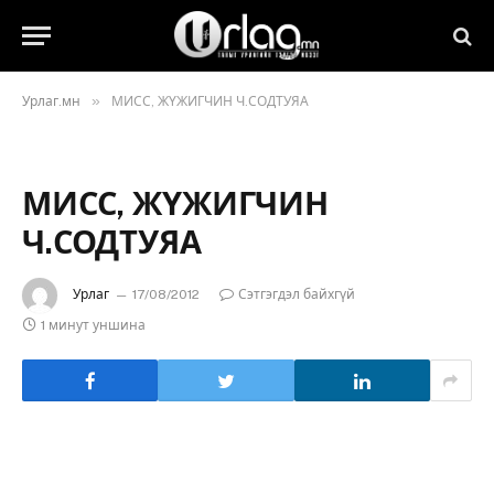
»
Урлаг.мн
МИСС, ЖҮЖИГЧИН Ч.СОДТУЯА
МИСС, ЖҮЖИГЧИН
Ч.СОДТУЯА
Урлаг
17/08/2012
Сэтгэгдэл байхгүй
1 минут уншина