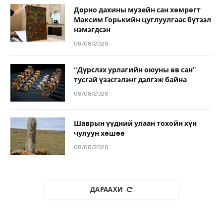
Дорно дахины музейн сан хөмрөгт
Максим Горькийн цуглуулгаас бүтээл
нэмэгдсэн
08/08/2026
“Дүрслэх урлагийн оюуны өв сан”
тусгай үзэсгэлэнг дэлгэж байна
08/08/2026
Шаврын үүдний улаан тохойн хүн
чулуун хөшөө
08/08/2026
ДАРААХИ