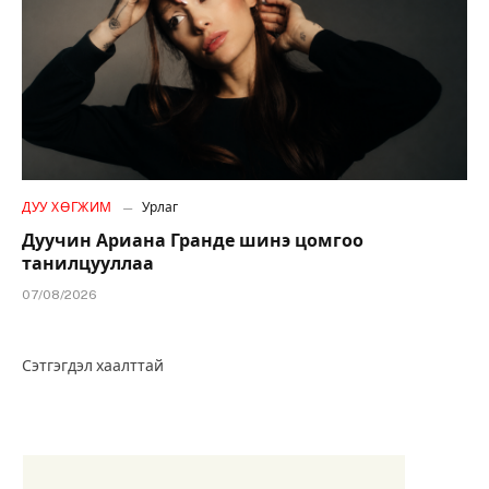
ДУУ ХӨГЖИМ
Урлаг
Дуучин Ариана Гранде шинэ цомгоо
танилцууллаа
07/08/2026
Сэтгэгдэл хаалттай