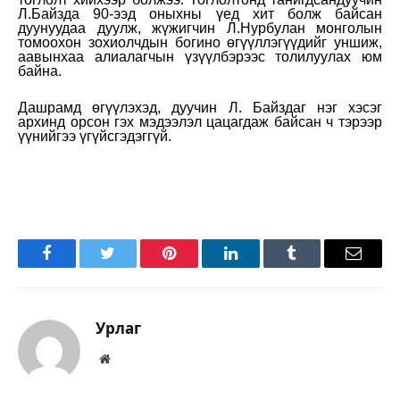
Л.Байзда 90-ээд оныхны үед хит болж байсан
дуунуудаа дуулж, жүжигчин Л.Нурбулан монголын
томоохон зохиолчдын богино өгүүллэгүүдийг уншиж,
аавынхаа алиалагчын үзүүлбэрээс толилуулах юм
байна.
Дашрамд өгүүлэхэд, дуучин Л. Байздаг нэг хэсэг
архинд орсон гэх мэдээлэл цацагдаж байсан ч тэрээр
үүнийгээ үгүйсгэдэггүй.
Facebook
Twitter
Pinterest
LinkedIn
Tumblr
Имэйл
Урлаг
Вэбсайт