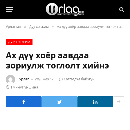
»
»
Урлаг.мн
Дуу хөгжим
Ах дүү хоёр аавдаа зориулж тоглолт хийнэ
ДУУ ХӨГЖИМ
Ах дүү хоёр аавдаа
зориулж тоглолт хийнэ
Урлаг
20/04/2012
Сэтгэгдэл байхгүй
1 минут уншина