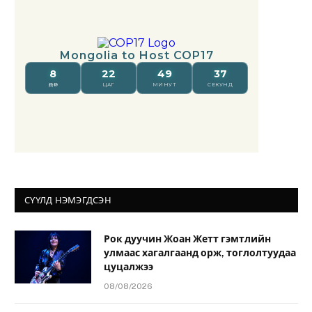
СҮҮЛД НЭМЭГДСЭН
Рок дуучин Жоан Жетт гэмтлийн
улмаас хагалгаанд орж, тоглолтуудаа
цуцалжээ
08/08/2026