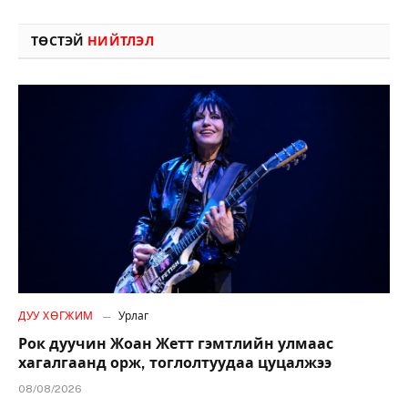
ТӨСТЭЙ
НИЙТЛЭЛ
ДУУ ХӨГЖИМ
Урлаг
Рок дуучин Жоан Жетт гэмтлийн улмаас
хагалгаанд орж, тоглолтуудаа цуцалжээ
08/08/2026