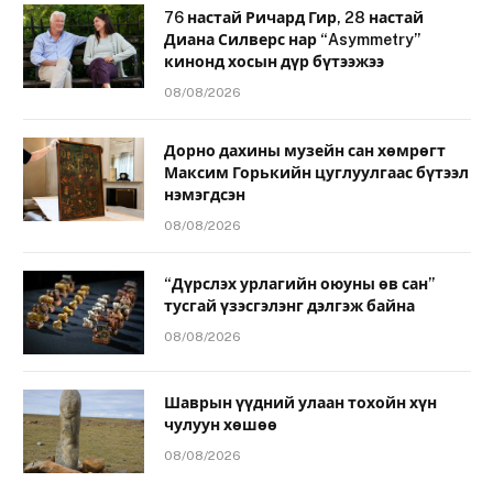
76 настай Ричард Гир, 28 настай
Диана Силверс нар “Asymmetry”
кинонд хосын дүр бүтээжээ
08/08/2026
Дорно дахины музейн сан хөмрөгт
Максим Горькийн цуглуулгаас бүтээл
нэмэгдсэн
08/08/2026
“Дүрслэх урлагийн оюуны өв сан”
тусгай үзэсгэлэнг дэлгэж байна
08/08/2026
Шаврын үүдний улаан тохойн хүн
чулуун хөшөө
08/08/2026