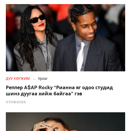
ДУУ ХӨГЖИМ
Урлаг
Реппер A$AP Rocky “Рианна яг одоо студид
шинэ дуугаа хийж байгаа” гэв
07/08/2026