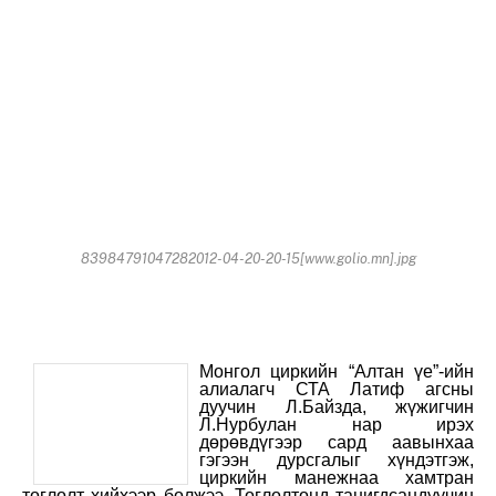
83984791047282012-04-20-20-15[www.golio.mn].jpg
Монгол циркийн “Алтан үе”-ийн
алиалагч СТА Латиф агсны
дуучин Л.Байзда, жүжигчин
Л.Нурбулан нар ирэх
дөрөвдүгээр сард аавынхаа
гэгээн дурсгалыг хүндэтгэж,
циркийн манежнаа хамтран
тоглолт хийхээр болжээ. Тоглолтонд танигдсандуучин