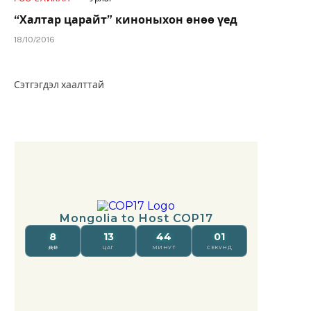
“Халтар царайт” киноныхон өнөө үед
18/10/2016
Сэтгэгдэл хаалттай