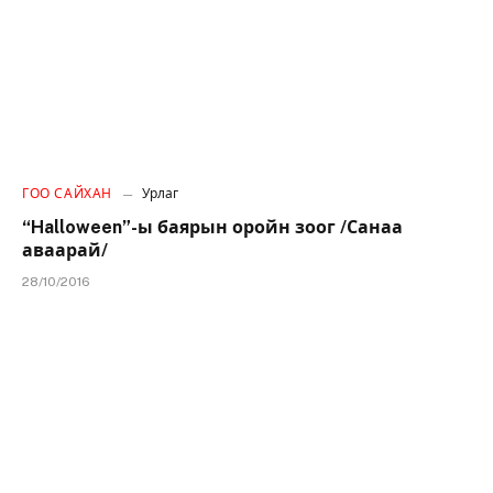
ГОО САЙХАН
Урлаг
“Halloween”-ы баярын оройн зоог /Санаа
аваарай/
28/10/2016