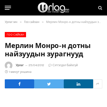
»
»
Урлаг.мн
Гоо сайхан
Мерлин Монро-н дотны найзуудын зурагнууд
ГОО САЙХАН
Мерлин Монро-н дотны
найзуудын зурагнууд
Урлаг
25/04/2012
Сэтгэгдэл байхгүй
1 минут уншина