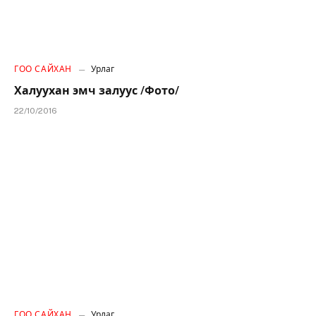
ГОО САЙХАН
Урлаг
Халуухан эмч залуус /Фото/
22/10/2016
ГОО САЙХАН
Урлаг