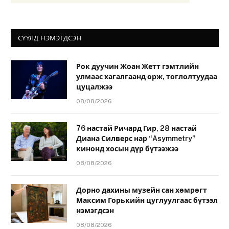
СҮҮЛД НЭМЭГДСЭН
Рок дуучин Жоан Жетт гэмтлийн
улмаас хагалгаанд орж, тоглолтуудаа
цуцалжээ
08/08/2026
76 настай Ричард Гир, 28 настай
Диана Силверс нар “Asymmetry”
кинонд хосын дүр бүтээжээ
08/08/2026
Дорно дахины музейн сан хөмрөгт
Максим Горькийн цуглуулгаас бүтээл
нэмэгдсэн
08/08/2026