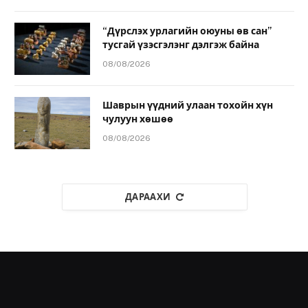
“Дүрслэх урлагийн оюуны өв сан”
тусгай үзэсгэлэнг дэлгэж байна
08/08/2026
Шаврын үүдний улаан тохойн хүн
чулуун хөшөө
08/08/2026
ДАРААХИ