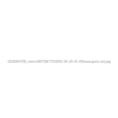
1258094702_monro08710677312012-04-25-15-49[www.golio.mn].jpg