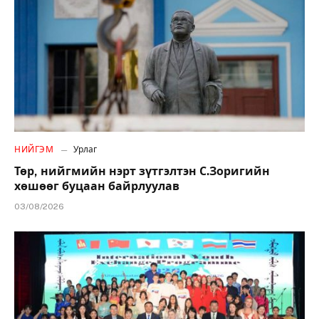
НИЙГЭМ
Урлаг
Төр, нийгмийн нэрт зүтгэлтэн С.Зоригийн
хөшөөг буцаан байрлуулав
03/08/2026