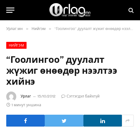
»
»
Урлаг.мн
Нийгэм
“Гоолингоо” дуулалт жүжиг өнөөдөр нээлтээ хийнэ
НИЙГЭМ
“Гоолингоо” дуулалт
жүжиг өнөөдөр нээлтээ
хийнэ
Урлаг
15/10/2012
Сэтгэгдэл байхгүй
1 минут уншина