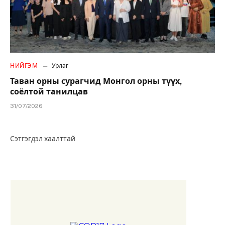
НИЙГЭМ
Урлаг
Таван орны сурагчид Монгол орны түүх,
соёлтой танилцав
31/07/2026
Сэтгэгдэл хаалттай