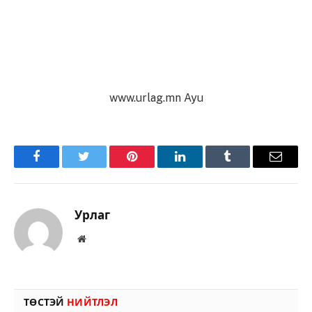
www.urlag.mn Ayu
Facebook
Twitter
Pinterest
LinkedIn
Tumblr
Имэйл
Урлаг
Вэбсайт
ТӨСТЭЙ
НИЙТЛЭЛ