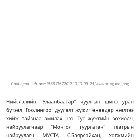
Goolingoo-_ub_nvvr185971572012-10-10-09-24[www.urlag.mn].png
Нийслэлийн “Улаанбаатар” чуулгын шинэ уран
бүтээл “Гоолингоо” дуулалт жүжиг өнөөдөр нээлтээ
хийж тайзнаа амилах нээ. Тус жүжгийн зохиолч,
найруулагчаар “Монгол туургатан” театрын
найруулагч МУСТА С.Баярсайхан, хөгжмийн