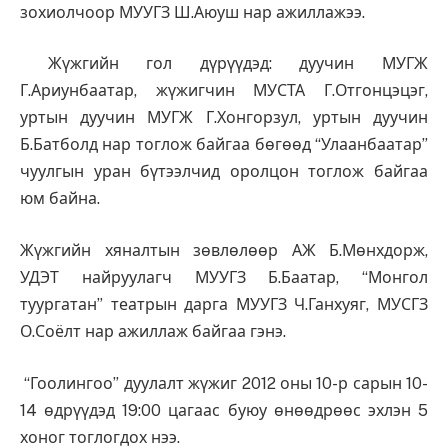
зохиолчоор МУУГЗ Ш.Аюуш нар ажиллажээ.
Жүжгийн гол дүрүүдэд: дуучин МУГЖ
Г.Ариунбаатар, жүжигчин МУСТА Г.Отгонцэцэг,
уртын дуучин МУГЖ Г.Хонгорзул, уртын дуучин
Б.Батболд нар тоглож байгаа бөгөөд “Улаанбаатар”
чуулгын уран бүтээлчид оролцон тоглож байгаа
юм байна.
Жүжгийн хяналтын зөвлөлөөр АЖ Б.Мөнхдорж,
УДЭТ найруулагч МУУГЗ Б.Баатар, “Монгол
туургатан” театрын дарга МУУГЗ Ч.Ганхуяг, МУСГЗ
О.Соёлт нар ажиллаж байгаа гэнэ.
“Гоолингоо” дуулалт жүжиг 2012 оны 10-р сарын 10-
14 өдрүүдэд 19:00 цагаас буюу өнөөдрөөс эхлэн 5
хоног тоглогдох нээ.