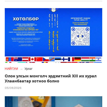
НИЙГЭМ
Урлаг
Олон улсын монголч эрдэмтний XIII их хурал
Улаанбаатар хотноо болно
05/08/2026