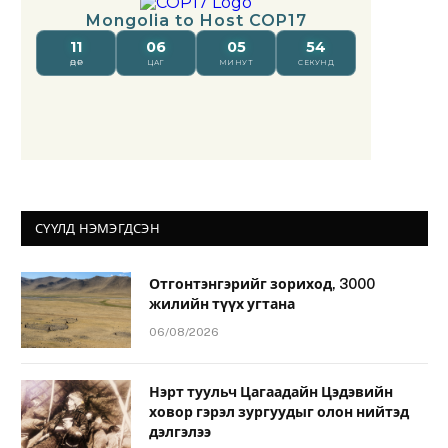
СҮҮЛД НЭМЭГДСЭН
Отгонтэнгэрийг зориход, 3000
жилийн түүх угтана
06/08/2026
Нэрт туульч Цагаадайн Цэдэвийн
ховор гэрэл зургуудыг олон нийтэд
дэлгэлээ