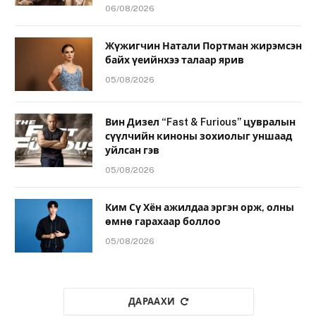
06/08/2026
Жүжигчин Натали Портман жирэмсэн
байх үеийнхээ талаар ярив
05/08/2026
Вин Дизел “Fast & Furious” цувралын
сүүлчийн киноны зохиолыг уншаад
уйлсан гэв
05/08/2026
Ким Сү Хён ажилдаа эргэн орж, олны
өмнө гарахаар боллоо
05/08/2026
ДАРААХИ