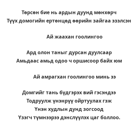
Төрсөн бие нь ардын дуунд мөнхөрч
Түүх домогийн ертөнцөд өөрийн зайгаа эзэлсэн
Ай жаахан гоолингоо
Ард олон таныг дурсан дуулсаар
Амьдаас амьд одоо ч оршисоор байх юм
Ай амрагхан гоолингоо минь ээ
Домгийг тань бүдгэрэх вий гэсэндээ
Тодруулж үнэнрүү ойртуулах гэж
Үнэн худлын дунд зогсоод
Үзэгч түмнээрээ дэнслүүлэх цаг боллоо.