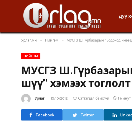
Дуу 
»
»
Урлаг.мн
Нийгэм
МУСГЗ Ш.Гүрбазарын “Бодоход инээдт
НИЙГЭМ
МУСГЗ Ш.Гүрбазарын
шүү” хэмээх тоглолт
Урлаг
15/10/2012
Сэтгэгдэл байхгүй
1 минут
Facebook
Twitter
Linke