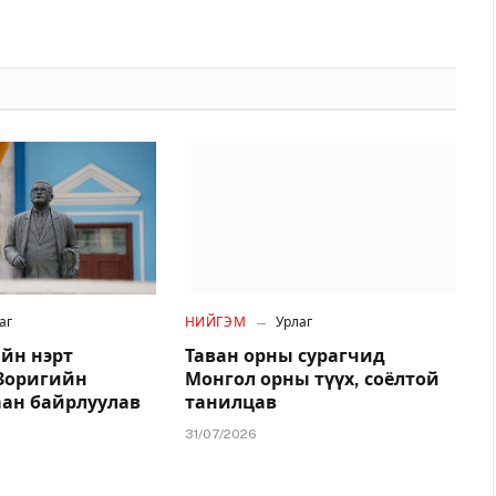
аг
НИЙГЭМ
Урлаг
йн нэрт
Таван орны сурагчид
.Зоригийн
Монгол орны түүх, соёлтой
аан байрлуулав
танилцав
31/07/2026