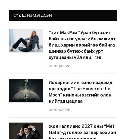
СҮҮЛД НЭМЭГДСЭН
Тэйт МакРэй “Уран бүтээлч
байх нь нэг удаагийн амжилт
биш, харин өөрийгөө байнга
шинээр бүтээж байх урт
хугацааны үйл явц” гэв
06/08/2026
Локарногийн кино наадамд
өрсөлдөх “The House on the
Moon” киноны хэсгийг олон
нийтэд цацлаа
06/08/2026
Жон Галлиано 2027 оны “Met
Gala”-д голлох загвар зохион
бүтээгчээр оролцоно