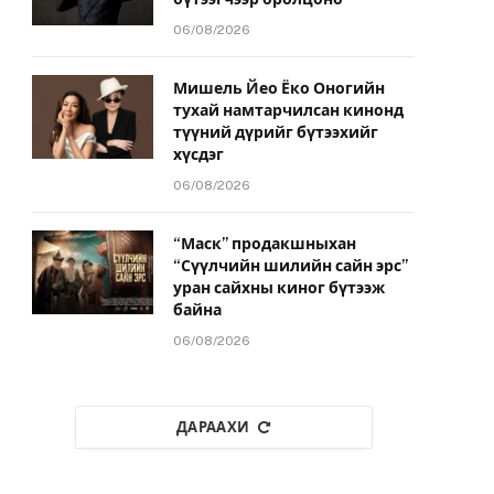
06/08/2026
Мишель Йео Ёко Оногийн
тухай намтарчилсан кинонд
түүний дүрийг бүтээхийг
хүсдэг
06/08/2026
“Маск” продакшныхан
“Сүүлчийн шилийн сайн эрс”
уран сайхны киног бүтээж
байна
06/08/2026
ДАРААХИ