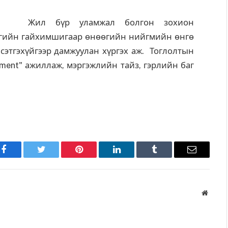
Жил бүр уламжал болгон зохион
лагийн гайхимшигаар өнөөгийн нийгмийн өнгө
 сэтгэхүйгээр дамжуулан хүргэх аж. Тоглолтын
iment" ажиллаж, мэргэжлийн тайз, гэрлийн баг
Facebook
Twitter
Pinterest
LinkedIn
Tumblr
Имэйл
Вэбса