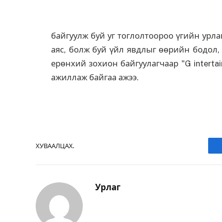
байгуулж буй уг тоглолтоороо үгийн ур
аяс, болж буй үйл явдлыг өөрийн бодол,
ерөнхий зохион байгуулагчаар "G interta
ажиллаж байгаа ажээ.
ХУВААЛЦАХ.
Урлаг