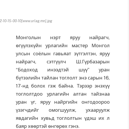
10-15-00-10[www.urlag.mn].jpg
Монголын нэрт яруу найрагч,
өгүүлэхүйн урлагийн мастер Монгол
улсын
соёлын гавьяат зүтгэлтэн, яруу
найрагч, сэтгүүлч
Ш.Гүрбазарын
“Бодоход инээдтэй шүү” уран
бүтээлийн тайлан тоглолт энэ сарын 16,
17-нд болох гэж байна. Тэрээр энэхүү
тоглолтдоо урлагийн алтан тайзнаа
уран үг, яруу найргийн онгодоороо
үзэгчдийг омогшуулж, ухааруулж
явдагийн хувьд тоглолтын үдэш их л
баяр хөөртэй өнгөрөх гэнэ.