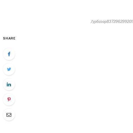
.Гүрбазар8372962992012-
SHARE