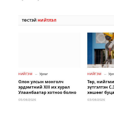
ТӨСТЭЙ
НИЙТЛЭЛ
НИЙГЭМ
Урлаг
НИЙГЭМ
Урл
Олон улсын монголч
Төр, нийгми
эрдэмтний XIII их хурал
зүтгэлтэн С
Улаанбаатар хотноо болно
хөшөөг буц
05/08/2026
03/08/2026