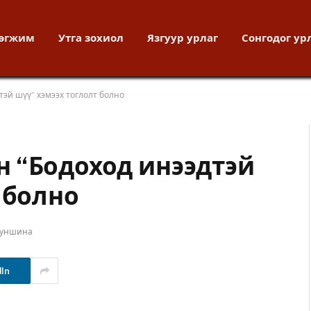
хөгжим
Утга зохиол
Язгуур урлаг
Сонгодог ур
эй шүү” хэмээх тоглолт болно
 “Бодоход инээдтэй
 болно
 уншина
dIn