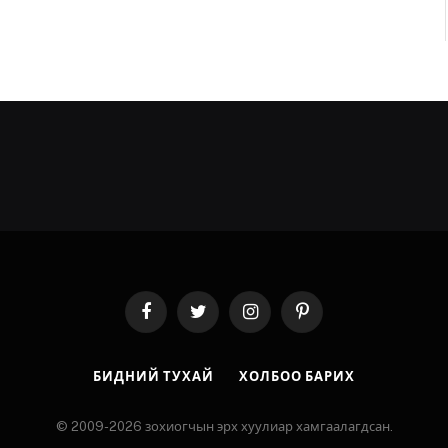
Facebook
Twitter
Instagram
Pinterest
БИДНИЙ ТУХАЙ
ХОЛБОО БАРИХ
© 2009-2026 зохиогчын эрх хуулиар хамгаалагдсан.