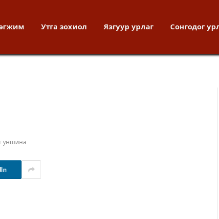
хөгжим
Утга зохиол
Язгуур урлаг
Сонгодог ур
т уншина
dIn