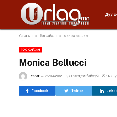
Дуу 
»
»
Урлаг.мн
Гоо сайхан
Monica Bellucci
ГОО САЙХАН
Monica Bellucci
Урлаг
25/04/2012
Сэтгэгдэл байхгүй
1 мину
Facebook
Twitter
Linke