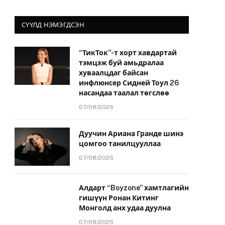
СҮҮЛД НЭМЭГДСЭН
“ТикТок”-т хорт хавдартай
тэмцэж буй амьдралаа
хуваалцдаг байсан
инфлюнсер Сидней Тоул 26
насандаа таалал төгслөө
07/08/2026
Дуучин Ариана Гранде шинэ
цомгоо танилцууллаа
07/08/2026
Алдарт “Boyzone” хамтлагийн
гишүүн Ронан Китинг
Монголд анх удаа дуулна
07/08/2026