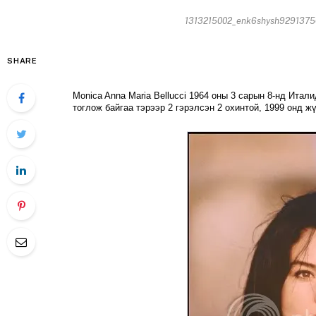
1313215002_enk6shysh92913756
SHARE
Monica Anna Maria Bellucci 1964 оны 3 сарын 8-нд Итал
тоглож байгаа тэрээр 2 гэрэлсэн 2 охинтой, 1999 онд жү