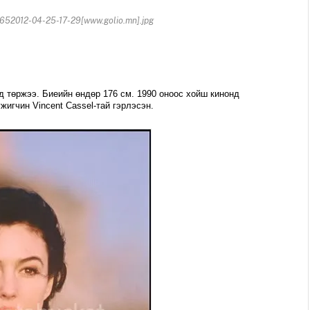
52012-04-25-17-29[www.golio.mn].jpg
ид төржээ. Биеийн өндөр 176 см. 1990 оноос хойш кинонд
жигчин Vincent Cassel-тай гэрлэсэн.