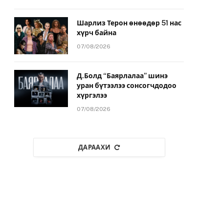
Шарлиз Терон өнөөдөр 51 нас
хүрч байна
07/08/2026
Д.Болд “Баярлалаа” шинэ
уран бүтээлээ сонсогчдодоо
хүргэлээ
07/08/2026
ДАРААХИ