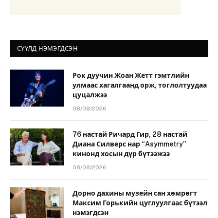
СҮҮЛД НЭМЭГДСЭН
Рок дуучин Жоан Жетт гэмтлийн
улмаас хагалгаанд орж, тоглолтуудаа
цуцалжээ
08/08/2026
76 настай Ричард Гир, 28 настай
Диана Силверс нар “Asymmetry”
кинонд хосын дүр бүтээжээ
08/08/2026
Дорно дахины музейн сан хөмрөгт
Максим Горькийн цуглуулгаас бүтээл
нэмэгдсэн