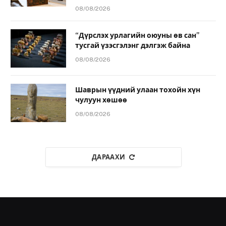
08/08/2026
“Дүрслэх урлагийн оюуны өв сан”
тусгай үзэсгэлэнг дэлгэж байна
08/08/2026
Шаврын үүдний улаан тохойн хүн
чулуун хөшөө
08/08/2026
ДАРААХИ