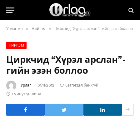
»
»
Урлаг.мн
Нийгэм
Циркчид “Хүрэл арслан”-гийн эзэн боллоо
НИЙГЭМ
Циркчид “Хүрэл арслан”-
гийн эзэн боллоо
Урлаг
01/11/2012
Сэтгэгдэл байхгүй
1 минут уншина