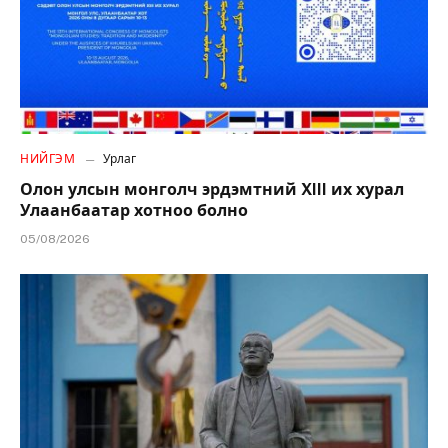
НИЙГЭМ
Урлаг
Олон улсын монголч эрдэмтний XIII их хурал
Улаанбаатар хотноо болно
05/08/2026