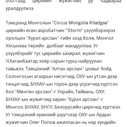
200-гаад циркийн жүжигчин ур чадвараа
уралдуулжээ.
Тэмцээнд Монголын “Circus Mongolia Khadgaa”
циркийн есөн акробатчин "Storm" үзүүлбэрээрээ
оролцон “Хүрэл арслан”-гийн эзэд болж, Монгол
Улсынхаа төрийн далбааг мандууллаа. Уг
үзүүлбэрийг тус циркийн захирал, жүжигчин
Ч.Хатанбаатар хоёр сарын турш найруулан
тавьжээ. Тэмцээний “Алтан арслан” цомыг Хойд
Солонгосын агаарын нисэгчид, ОХУ-ын утсан дээр
тэнцэгчид, БНХАУ-ын торон дээр үсрэгчид хүртсэн
бол “Мөнгөн арслан”-г Украйн, Тайвань, ОХУ,
БНХАУ-ын жүжигчид харин “Хүрэл арслан”-г
Монгол, БНХАУ, БНГУ, Белорусийн циркчид хүртжээ.
Уг тэмцээний ерөнхий шүүгчээр ОХУ-ын Ардын
жүжигчин Олег Попов ажилласан нь нэр хүндийн