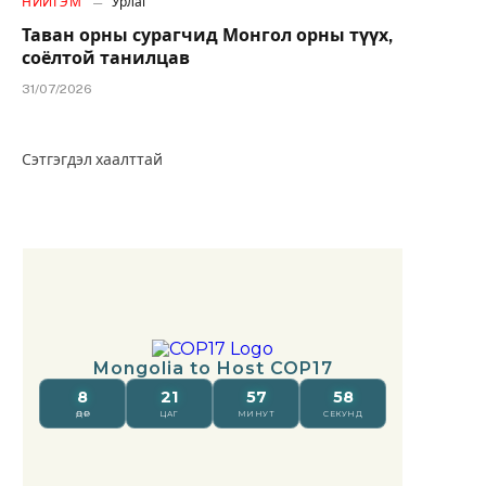
НИЙГЭМ
Урлаг
Таван орны сурагчид Монгол орны түүх,
соёлтой танилцав
31/07/2026
Сэтгэгдэл хаалттай