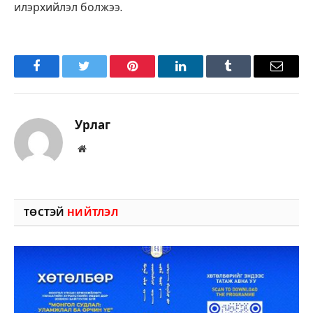
илэрхийлэл болжээ.
Facebook
Twitter
Pinterest
LinkedIn
Tumblr
Имэйл
Урлаг
Вэбсайт
ТӨСТЭЙ
НИЙТЛЭЛ