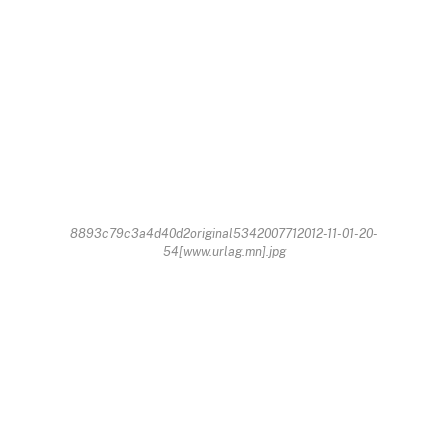
8893c79c3a4d40d2original5342007712012-11-01-20-
54[www.urlag.mn].jpg