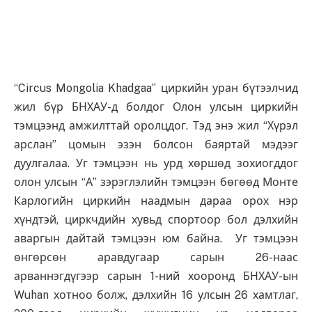
“Circus Mongolia Khadgaa” циркийн уран бүтээлчид
жил бүр БНХАУ-д болдог Олон улсын циркийн
тэмцээнд амжилттай оролцдог. Тэд энэ жил “Хүрэл
арслан” цомын эзэн болсон баяртай мэдээг
дуулгалаа. Уг тэмцээн нь урд хөршөд зохиогддог
олон улсын “А” зэрэглэлийн тэмцээн бөгөөд Монте
Карлогийн циркийн наадмын дараа орох нэр
хүндтэй, циркчдийн хувьд спортоор бол дэлхийн
аваргын дайтай тэмцээн юм байна. Уг тэмцээн
өнгөрсөн аравдугаар сарын 26-наас
арваннэгдүгээр сарын 1-ний хооронд БНХАУ-ын
Wuhan хотноо болж, дэлхийн 16 улсын 26 хамтлаг,