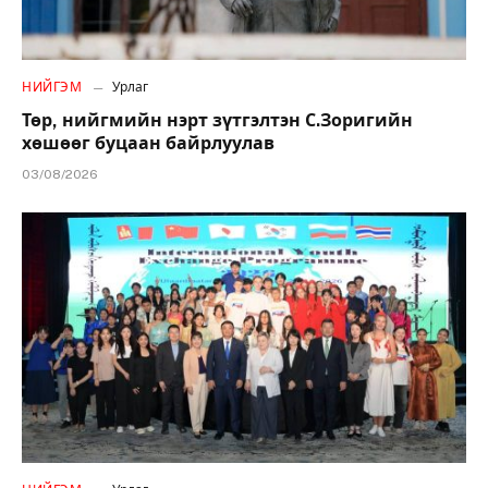
НИЙГЭМ
Урлаг
Төр, нийгмийн нэрт зүтгэлтэн С.Зоригийн
хөшөөг буцаан байрлуулав
03/08/2026