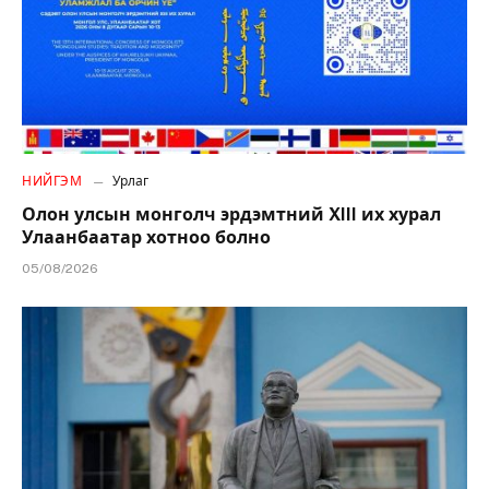
НИЙГЭМ
Урлаг
Олон улсын монголч эрдэмтний XIII их хурал
Улаанбаатар хотноо болно
05/08/2026