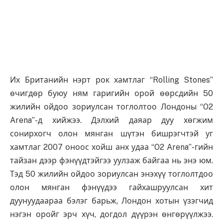
Их Британийн нэрт рок хамтлаг “Rolling Stones”
өчигдөр буюу ням гаригийн орой өөрсдийн 50
жилийн ойдоо зориулсан тоглолтоо Лондоны “O2
Arena”-д хийжээ. Дэлхий даяар дуу хөгжим
сонирхогч олон мянган шүтэн бишрэгчтэй уг
хамтлаг 2007 оноос хойш анх удаа “O2 Arena”-гийн
тайзан дээр фэнүүдтэйгээ уулзаж байгаа нь энэ юм.
Тэд 50 жилийн ойдоо зориулсан энэхүү тоглолтдоо
олон мянган фэнүүдээ гайхашруулсан хит
дуунуудаараа бэлэг барьж, Лондон хотын үзэгчид
нэгэн оройг эрч хүч, догдол дүүрэн өнгөрүүлжээ.