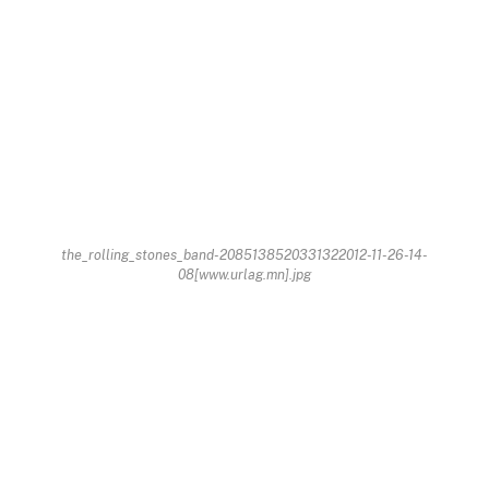
the_rolling_stones_band-2085138520331322012-11-26-14-
08[www.urlag.mn].jpg