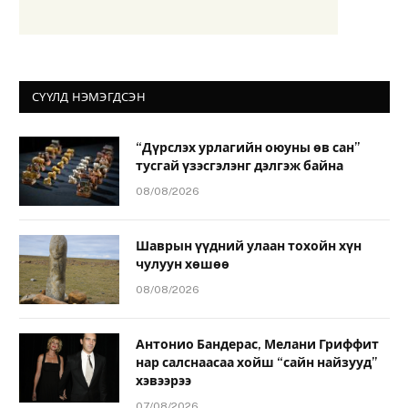
СҮҮЛД НЭМЭГДСЭН
“Дүрслэх урлагийн оюуны өв сан”
тусгай үзэсгэлэнг дэлгэж байна
08/08/2026
Шаврын үүдний улаан тохойн хүн
чулуун хөшөө
08/08/2026
Антонио Бандерас, Мелани Гриффит
нар салснаасаа хойш “сайн найзууд”
хэвээрээ
07/08/2026