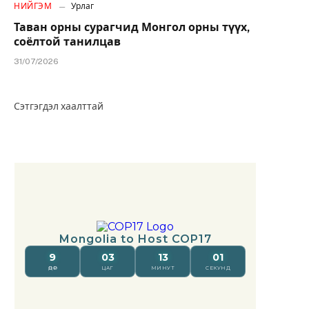
НИЙГЭМ
Урлаг
Таван орны сурагчид Монгол орны түүх,
соёлтой танилцав
31/07/2026
Сэтгэгдэл хаалттай