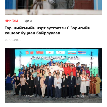
НИЙГЭМ
Урлаг
Төр, нийгмийн нэрт зүтгэлтэн С.Зоригийн
хөшөөг буцаан байрлуулав
03/08/2026