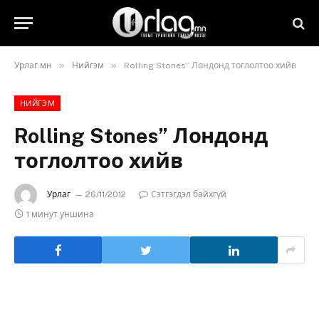
»
»
Урлаг.мн
Нийгэм
Rolling Stones” Лондонд тоглолтоо хийв
НИЙГЭМ
Rolling Stones” Лондонд
тоглолтоо хийв
Урлаг
26/11/2012
Сэтгэгдэл байхгүй
1 минут уншина