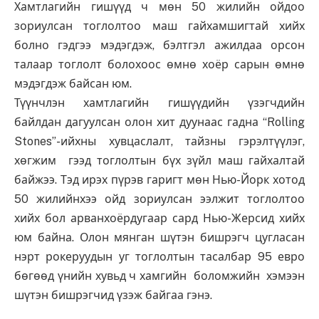
Хамтлагийн гишүүд ч мөн 50 жилийн ойдоо
зориулсан тоглолтоо маш гайхамшигтай хийх
болно гэдгээ мэдэгдэж, бэлтгэл ажилдаа орсон
талаар тоглолт болохоос өмнө хоёр сарын өмнө
мэдэгдэж байсан юм.
Түүнчлэн хамтлагийн гишүүдийн үзэгчдийн
байлдан дагуулсан олон хит дуунаас гадна “Rolling
Stones”-ийхны хувцаслалт, тайзны гэрэлтүүлэг,
хөгжим гээд тоглолтын бүх зүйл маш гайхалтай
байжээ. Тэд ирэх пүрэв гаригт мөн Нью-Йорк хотод
50 жилийнхээ ойд зориулсан ээлжит тоглолтоо
хийх бол арванхоёрдугаар сард Нью-Жерсид хийх
юм байна. Олон мянган шүтэн бишрэгч цугласан
нэрт рокеруудын уг тоглолтын тасалбар 95 евро
бөгөөд үнийн хувьд ч хамгийн боломжийн хэмээн
шүтэн бишрэгчид үзэж байгаа гэнэ.