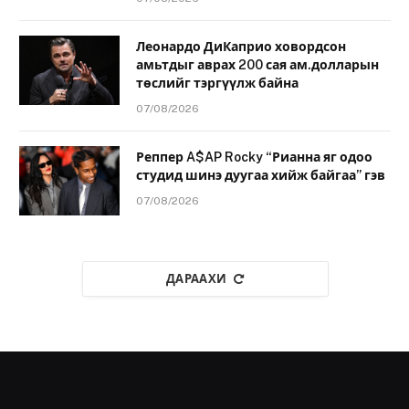
Леонардо ДиКаприо ховордсон
амьтдыг аврах 200 сая ам.долларын
төслийг тэргүүлж байна
07/08/2026
Реппер A$AP Rocky “Рианна яг одоо
студид шинэ дуугаа хийж байгаа” гэв
07/08/2026
ДАРААХИ