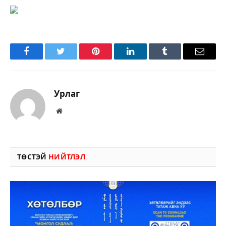
Facebook
Twitter
Pinterest
LinkedIn
Tumblr
Имэйл
Урлаг
Вэбсайт
ТӨСТЭЙ
НИЙТЛЭЛ