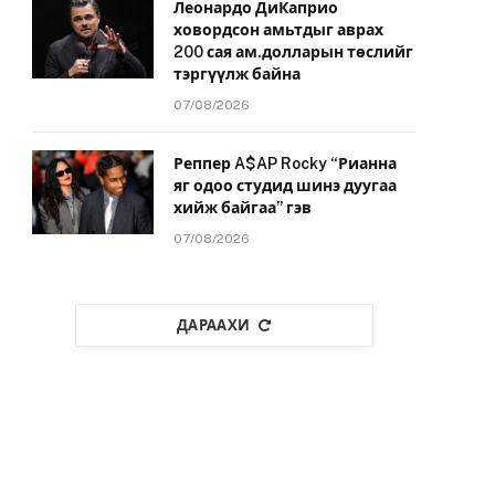
Леонардо ДиКаприо
ховордсон амьтдыг аврах
200 сая ам.долларын төслийг
тэргүүлж байна
07/08/2026
Реппер A$AP Rocky “Рианна
яг одоо студид шинэ дуугаа
хийж байгаа” гэв
07/08/2026
ДАРААХИ