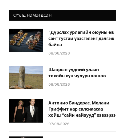
СҮҮЛД НЭМЭГДСЭН
“Дүрслэх урлагийн оюуны өв
сан” тусгай үзэсгэлэнг дэлгэж
байна
08/08/2026
Шаврын үүдний улаан
тохойн хүн чулуун хөшөө
08/08/2026
Антонио Бандерас, Мелани
Гриффит нар салснаасаа
хойш “сайн найзууд” хэвээрээ
07/08/2026