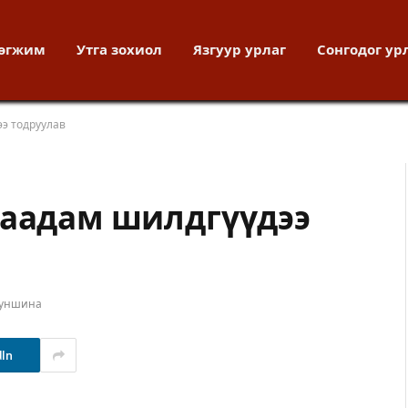
хөгжим
Утга зохиол
Язгуур урлаг
Сонгодог ур
ээ тодруулав
наадам шилдгүүдээ
 уншина
dIn