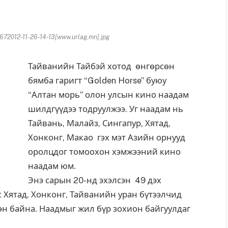
2012-11-26-14-13[www.urlag.mn].jpg
Тайванийн Тайбэй хотод өнгөрсөн
бямба гаригт “Golden Horse” буюу
“Алтан морь” олон улсын кино наадам
шилдгүүдээ тодруулжээ. Уг наадам нь
Тайвань, Малайз, Сингапур, Хятад,
Хонконг, Макао гэх мэт Азийн орнууд
оролцдог томоохон хэмжээний кино
наадам юм.
Энэ сарын 20-нд эхэлсэн 49 дэх
 Хятад, Хонконг, Тайванийн уран бүтээлчид
эн байна. Наадмыг жил бүр зохион байгуулдаг