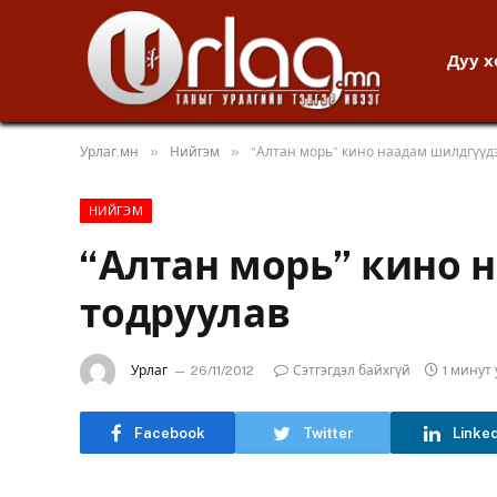
Дуу 
»
»
Урлаг.мн
Нийгэм
“Алтан морь” кино наадам шилдгүүд
НИЙГЭМ
“Алтан морь” кино 
тодруулав
Урлаг
26/11/2012
Сэтгэгдэл байхгүй
1 минут
Facebook
Twitter
Linke