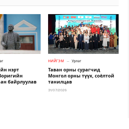
аг
НИЙГЭМ
Урлаг
йн нэрт
Таван орны сурагчид
.Зоригийн
Монгол орны түүх, соёлтой
аан байрлуулав
танилцав
31/07/2026