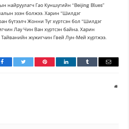
н найруулагч Гао Куншүгийн “Beijing Blues”
налын эзэн болжээ. Харин “Шилдэг
ан бүтээлч Жонни Түг хүртсэн бол “Шилдэг
игчин Лау Чин Ван хүртсэн байна. Харин
 Тайванийн жүжигчин Гвей Лун-Мей хүртжээ.
Facebook
Twitter
Pinterest
LinkedIn
Tumblr
Имэйл
Вэбса