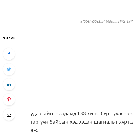
e7226522d0a4bb8dbig123119267
SHARE
удаагийн наадамд 133 кино бүртгүүлснээс
тэргүүн байрын хэд хэдэн шагналыг хүртс
аж.