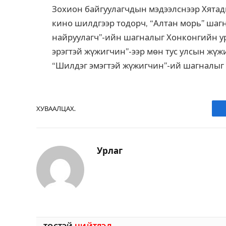
Зохион байгуулагчдын мэдээлснээр Хятады
кино шилдгээр тодорч, “Алтан морь” шаг
найруулагч”-ийн шагналыг Хонконгийн ур
эрэгтэй жүжигчин”-ээр мөн тус улсын жүж
“Шилдэг эмэгтэй жүжигчин”-ий шагналыг
ХУВААЛЦАХ.
Урлаг