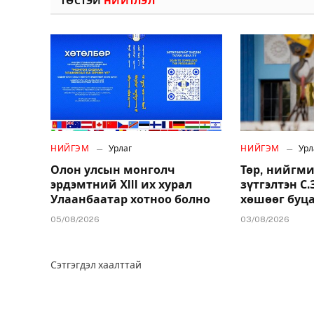
ТӨСТЭЙ
НИЙТЛЭЛ
НИЙГЭМ
Урлаг
НИЙГЭМ
Урл
Олон улсын монголч
Төр, нийгми
эрдэмтний XIII их хурал
зүтгэлтэн С
Улаанбаатар хотноо болно
хөшөөг буц
05/08/2026
03/08/2026
Сэтгэгдэл хаалттай