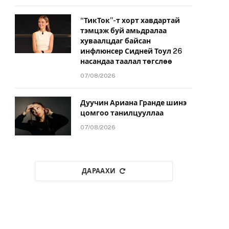
“ТикТок”-т хорт хавдартай
тэмцэж буй амьдралаа
хуваалцдаг байсан
инфлюнсер Сидней Тоул 26
насандаа таалал төгслөө
07/08/2026
Дуучин Ариана Гранде шинэ
цомгоо танилцууллаа
07/08/2026
ДАРААХИ