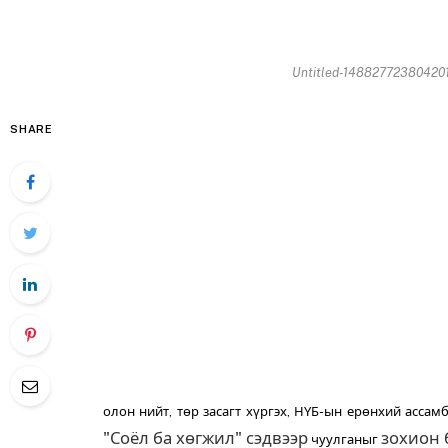
Untitled-148827723804201
SHARE
олон нийт, төр засагт хүргэх, НҮБ-ын ерөнхий асса
"Соёл ба хөгжил" сэдвээр
зохион 
чуулганыг