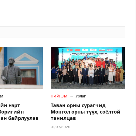
аг
НИЙГЭМ
Урлаг
йн нэрт
Таван орны сурагчид
.Зоригийн
Монгол орны түүх, соёлтой
аан байрлуулав
танилцав
31/07/2026