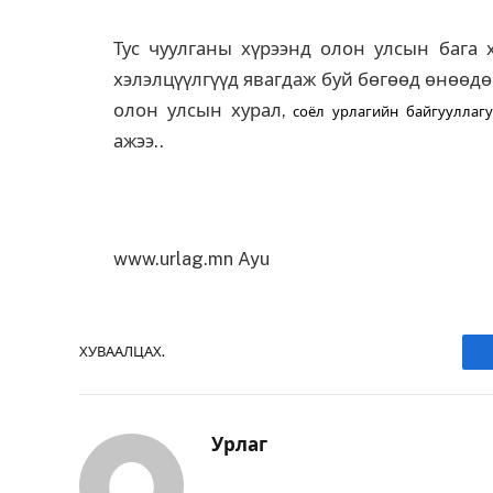
Тус чуулганы хүрээнд олон улсын бага х
хэлэлцүүлгүүд явагдаж буй бөгөөд өнөөд
олон улсын хурал,
соёл урлагийн байгууллаг
ажээ..
www.urlag.mn Ayu
ХУВААЛЦАХ.
Урлаг