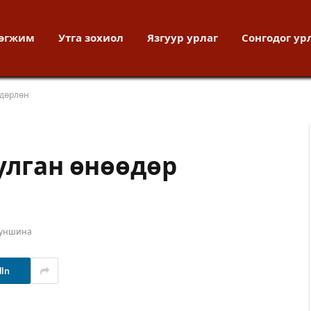
хөгжим
Утга зохиол
Язгуур урлаг
Сонгодог ур
ндөрлөн
улган өнөөдөр
 уншина
dIn