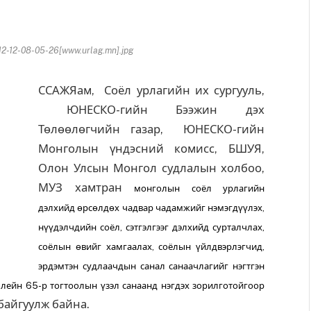
2-12-08-05-26[www.urlag.mn].jpg
ССАЖЯам, Соёл урлагийн их сургууль,
ЮНЕСКО-гийн Бээжин дэх
Төлөөлөгчийн газар, ЮНЕСКО-гийн
Монголын үндэсний комисс, БШУЯ,
Олон Улсын Монгол судлалын холбоо,
МУЗ хамтран
монголын соёл урлагийн
дэлхийд өрсөлдөх чадвар чадамжийг нэмэгдүүлэх,
нүүдэлчдийн соёл, сэтгэлгээг дэлхийд сурталчлах,
соёлын өвийг хамгаалах, соёлын үйлдвэрлэгчид,
эрдэмтэн судлаачдын санал санаачлагийг нэгтгэн
мблейн 65-р тогтоолын үзэл санаанд нэгдэх зорилготойгоор
байгуулж байна.