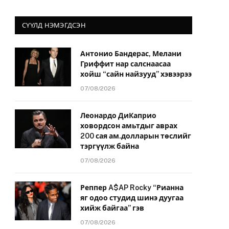
СҮҮЛД НЭМЭГДСЭН
Антонио Бандерас, Мелани
Гриффит нар салснаасаа
хойш “сайн найзууд” хэвээрээ
07/08/2026
Леонардо ДиКаприо
ховордсон амьтдыг аврах
200 сая ам.долларын төслийг
тэргүүлж байна
07/08/2026
Реппер A$AP Rocky “Рианна
яг одоо студид шинэ дуугаа
хийж байгаа” гэв
07/08/2026