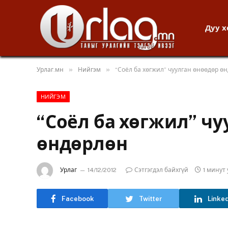
Дуу 
»
»
Урлаг.мн
Нийгэм
“Соёл ба хөгжил” чуулган өнөөдөр ө
НИЙГЭМ
“Соёл ба хөгжил” чу
өндөрлөн
Урлаг
14/12/2012
Сэтгэгдэл байхгүй
1 минут
Facebook
Twitter
Linke