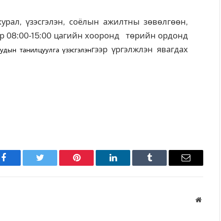
урал, үзэсгэлэн, соёлын ажилтны зөвөлгөөн,
өр 08:00-15:00 цагийн хооронд төрийн ордонд
гээр үргэлжлэн явагдах
уудын
танилцуулга үзэсгэлэн
Facebook
Twitter
Pinterest
LinkedIn
Tumblr
Имэйл
Вэбса