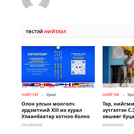
ТӨСТЭЙ
НИЙТЛЭЛ
НИЙГЭМ
Урлаг
НИЙГЭМ
Урл
Олон улсын монголч
Төр, нийгми
эрдэмтний XIII их хурал
зүтгэлтэн С
Улаанбаатар хотноо болно
хөшөөг буц
05/08/2026
03/08/2026