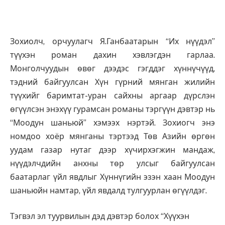
Зохиолч, орчуулагч Я.Ганбаатарын “Их нүүдэл”
түүхэн роман дахин хэвлэгдэн гарлаа.
Монголчуудын өвөг дээдэс гэгддэг хүннүчүүд,
тэдний байгуулсан Хүн гүрний мянган жилийн
түүхийг баримтат-уран сайхны аргаар дүрслэн
өгүүлсэн энэхүү гурамсан романы тэргүүн дэвтэр нь
“Моодун шаньюй” хэмээх нэртэй. Зохиогч энэ
номдоо хоёр мянганы тэртээд Төв Азийн өргөн
уудам газар нутаг дээр хүчирхэгжин мандаж,
нүүдэлчдийн анхны төр улсыг байгуулсан
баатарлаг үйл явдлыг Хүннүгийн эзэн хаан Моодун
шаньюйн намтар, үйл явдалд тулгуурлан өгүүлдэг.
Тэгвэл эл туурвилын дэд дэвтэр болох “Хүүхэн