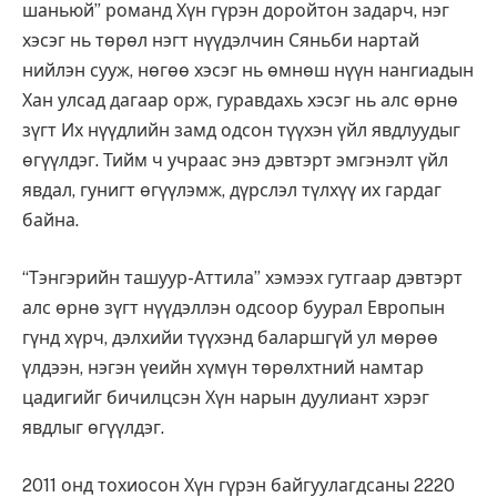
шаньюй” романд Хүн гүрэн доройтон задарч, нэг
хэсэг нь төрөл нэгт нүүдэлчин Сяньби нартай
нийлэн сууж, нөгөө хэсэг нь өмнөш нүүн нангиадын
Хан улсад дагаар орж, гуравдахь хэсэг нь алс өрнө
зүгт Их нүүдлийн замд одсон түүхэн үйл явдлуудыг
өгүүлдэг. Тийм ч учраас энэ дэвтэрт эмгэнэлт үйл
явдал, гунигт өгүүлэмж, дүрслэл түлхүү их гардаг
байна.
“Тэнгэрийн ташуур-Аттила” хэмээх гутгаар дэвтэрт
алс өрнө зүгт нүүдэллэн одсоор буурал Европын
гүнд хүрч, дэлхийи түүхэнд баларшгүй ул мөрөө
үлдээн, нэгэн үеийн хүмүн төрөлхтний намтар
цадигийг бичилцсэн Хүн нарын дуулиант хэрэг
явдлыг өгүүлдэг.
2011 онд тохиосон Хүн гүрэн байгуулагдсаны 2220