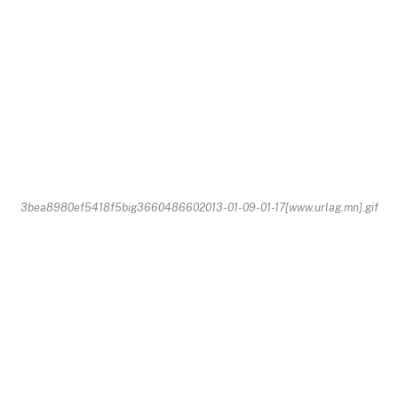
3bea8980ef5418f5big3660486602013-01-09-01-17[www.urlag.mn].gif