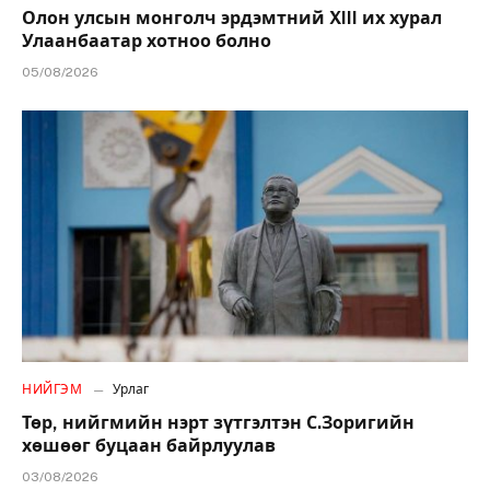
Олон улсын монголч эрдэмтний XIII их хурал
Улаанбаатар хотноо болно
05/08/2026
НИЙГЭМ
Урлаг
Төр, нийгмийн нэрт зүтгэлтэн С.Зоригийн
хөшөөг буцаан байрлуулав
03/08/2026