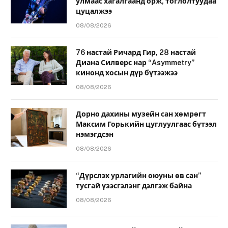
улмаас хагалгаанд орж, тоглолтуудаа
цуцалжээ
08/08/2026
76 настай Ричард Гир, 28 настай
Диана Силверс нар “Asymmetry”
кинонд хосын дүр бүтээжээ
08/08/2026
Дорно дахины музейн сан хөмрөгт
Максим Горькийн цуглуулгаас бүтээл
нэмэгдсэн
08/08/2026
“Дүрслэх урлагийн оюуны өв сан”
тусгай үзэсгэлэнг дэлгэж байна
08/08/2026