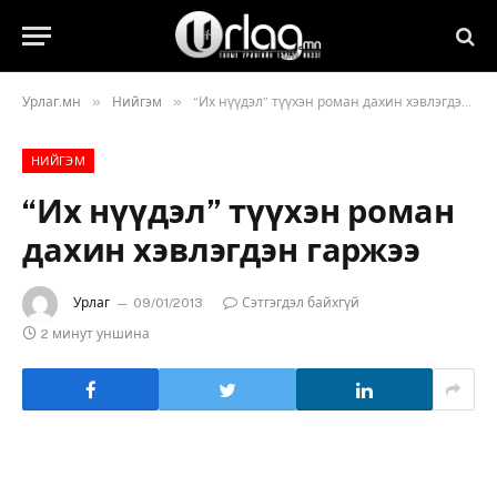
»
»
Урлаг.мн
Нийгэм
“Их нүүдэл” түүхэн роман дахин хэвлэгдэн гаржээ
НИЙГЭМ
“Их нүүдэл” түүхэн роман
дахин хэвлэгдэн гаржээ
Урлаг
09/01/2013
Сэтгэгдэл байхгүй
2 минут уншина