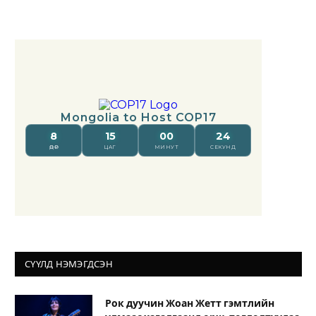
СҮҮЛД НЭМЭГДСЭН
Рок дуучин Жоан Жетт гэмтлийн