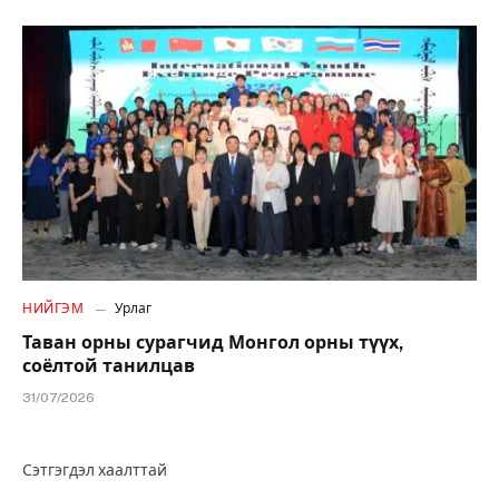
НИЙГЭМ
Урлаг
Таван орны сурагчид Монгол орны түүх,
соёлтой танилцав
31/07/2026
Сэтгэгдэл хаалттай