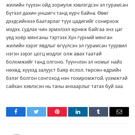
жилийн түүхэн ойд зориулж хэвлэгдсэн эл гурамсан
бүтээл дахин уншигч танд хүрч байна. Өвөг
дээдсийнхээ баатарлаг түүх цадигийг сонирхож
мэдэх, судлах чин эрмэлзэл өрнөж байгаа энэ цаг
үед хоёр мянганы тэртээх Хүн гүрний мянган
жилийн хэрэг явдлыг өгүүлсэн эл гурамсан туурвил
нэгэн зэрэг цогц мэдлэг олж авах таатай
боломжийг танд олгоно. Түүнчлэн эл номыг найз
нөхөд, хүүхэд залууст баяр ёслол, төрсөн өдрийн
бэлэг болгон сонгоход нэн тохиромжтой, үзэмжтэй
сайхан хэвлэсэн нь таны анхаарлыг татах буй заа.
Facebook
Twitter
Pinterest
LinkedIn
Tumblr
Имэйл