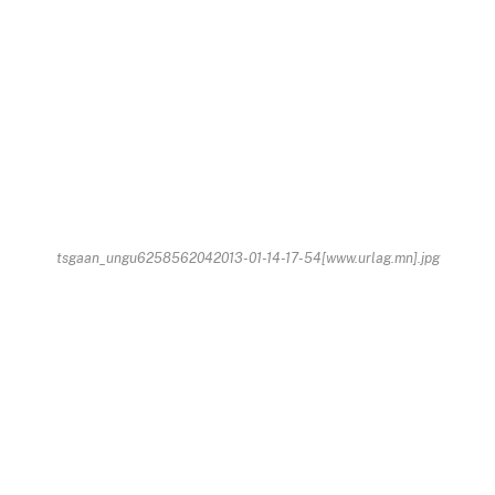
tsgaan_ungu6258562042013-01-14-17-54[www.urlag.mn].jpg