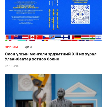
НИЙГЭМ
Урлаг
Олон улсын монголч эрдэмтний XIII их хурал
Улаанбаатар хотноо болно
05/08/2026