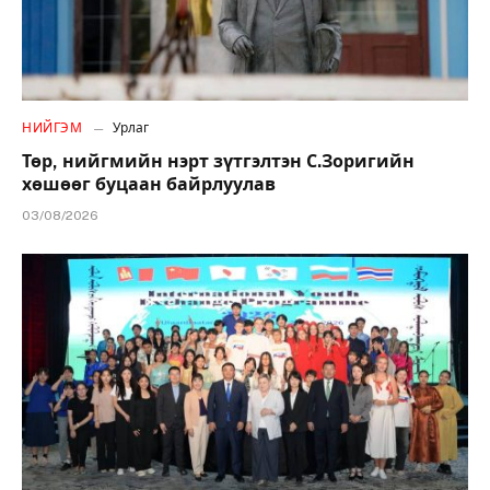
НИЙГЭМ
Урлаг
Төр, нийгмийн нэрт зүтгэлтэн С.Зоригийн
хөшөөг буцаан байрлуулав
03/08/2026