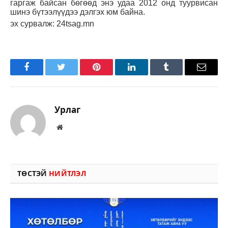
гаргаж байсан бөгөөд энэ удаа 2012 онд туурвисан
шинэ бүтээлүүдээ дэлгэх юм байна.
эх сурвалж: 24tsag.mn
Facebook
Twitter
Pinterest
LinkedIn
Tumblr
Имэйл
Урлаг
Вэбсайт
ТӨСТЭЙ
НИЙТЛЭЛ