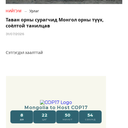
НИЙГЭМ
Урлаг
Таван орны сурагчид Монгол орны түүх,
соёлтой танилцав
31/07/2026
Сэтгэгдэл хаалттай