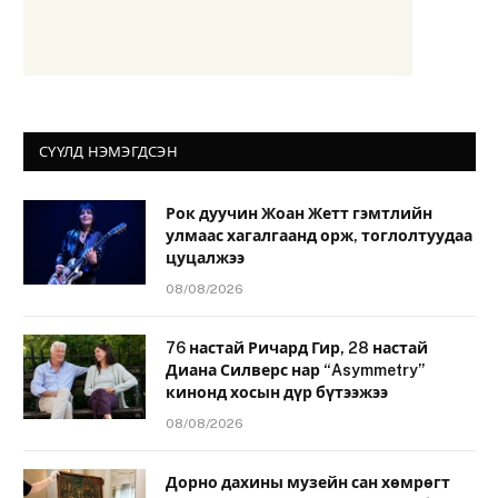
СҮҮЛД НЭМЭГДСЭН
Рок дуучин Жоан Жетт гэмтлийн
улмаас хагалгаанд орж, тоглолтуудаа
цуцалжээ
08/08/2026
76 настай Ричард Гир, 28 настай
Диана Силверс нар “Asymmetry”
кинонд хосын дүр бүтээжээ
08/08/2026
Дорно дахины музейн сан хөмрөгт