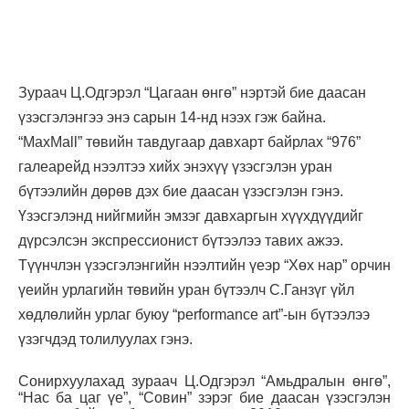
Зураач Ц.Одгэрэл “Цагаан өнгө” нэртэй бие даасан
үзэсгэлэнгээ энэ сарын 14-нд нээх гэж байна.
“MaxMall” төвийн тавдугаар давхарт байрлах “976”
галеaрейд нээлтээ хийх энэхүү үзэсгэлэн уран
бүтээлийн дөрөв дэх бие даасан үзэсгэлэн гэнэ.
Үзэсгэлэнд нийгмийн эмзэг давхаргын хүүхдүүдийг
дүрсэлсэн экспрессионист бүтээлээ тавих ажээ.
Түүнчлэн үзэсгэлэнгийн нээлтийн үеэр “Хөх нар” орчин
үеийн урлагийн төвийн уран бүтээлч С.Ганзүг үйл
хөдлөлийн урлаг буюу “performance art”-ын бүтээлээ
үзэгчдэд толилуулах гэнэ.
Сонирхуулахад зураач Ц.Одгэрэл “Амьдралын өнгө”,
“Нас ба цаг үе”, “Совин” зэрэг бие даасан үзэсгэлэн