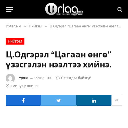
»
»
Урлаг.мн
Нийгэм
Ц.Одгэрэл “Цагаан өнгө” үзэсгэлэн нээлтээ хийнэ.
НИЙГЭМ
Ц.Одгэрэл “Цагаан өнгө”
үзэсгэлэн нээлтээ хийнэ.
Урлаг
15/01/2013
Сэтгэгдэл байхгүй
1 минут уншина