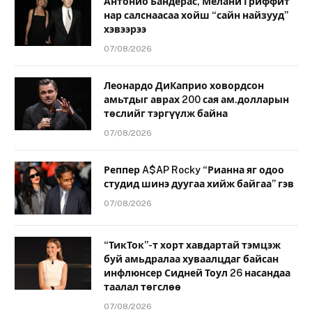
Антонио Бандерас, Мелани Гриффит
нар салснаасаа хойш “сайн найзууд”
хэвээрээ
07/08/2026
Леонардо ДиКаприо ховордсон
амьтдыг аврах 200 сая ам.долларын
төслийг тэргүүлж байна
07/08/2026
Реппер A$AP Rocky “Рианна яг одоо
студид шинэ дуугаа хийж байгаа” гэв
07/08/2026
“ТикТок”-т хорт хавдартай тэмцэж
буй амьдралаа хуваалцдаг байсан
инфлюнсер Сидней Тоул 26 насандаа
таалал төгслөө
07/08/2026