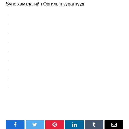
Sync хамтлагийн Оргилын зурагнууд
Facebook
Twitter
Pinterest
LinkedIn
Tumblr
Имэйл