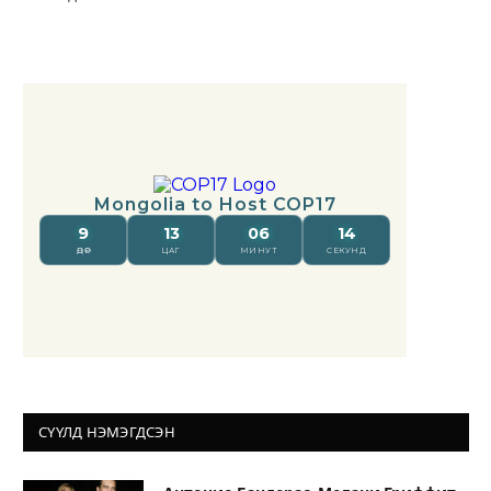
СҮҮЛД НЭМЭГДСЭН