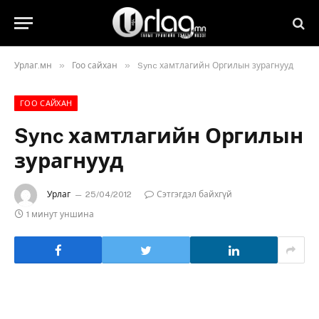
»
»
Урлаг.мн
Гоо сайхан
Sync хамтлагийн Оргилын зурагнууд
ГОО САЙХАН
Sync хамтлагийн Оргилын
зурагнууд
Урлаг
25/04/2012
Сэтгэгдэл байхгүй
1 минут уншина