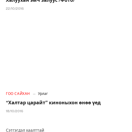
Халуухан эмч залуус /Фото/
22/10/2016
ГОО САЙХАН
Урлаг
“Халтар царайт” киноныхон өнөө үед
18/10/2016
Сэтгэгдэл хаалттай