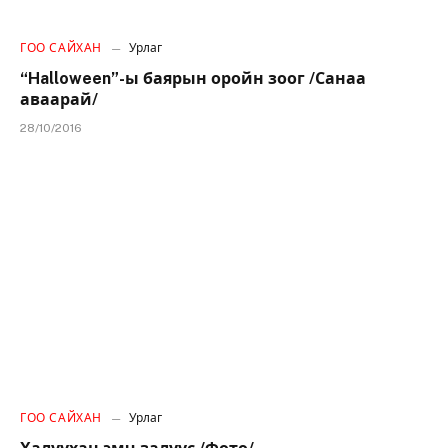
ГОО САЙХАН
Урлаг
“Halloween”-ы баярын оройн зоог /Санаа
аваарай/
28/10/2016
ГОО САЙХАН
Урлаг